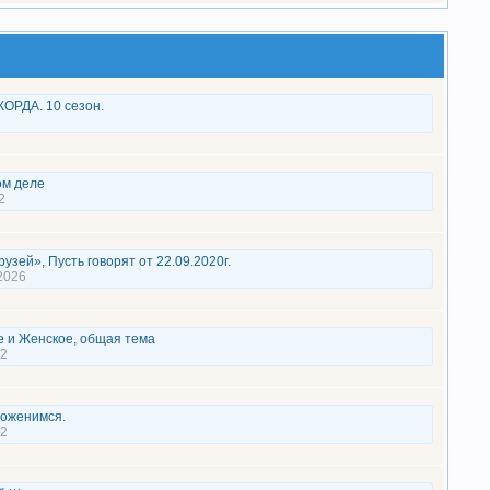
ОРДА. 10 сезон.
ом деле
2
рузей», Пусть говорят от 22.09.2020г.
2026
 и Женское, общая тема
22
поженимся.
22