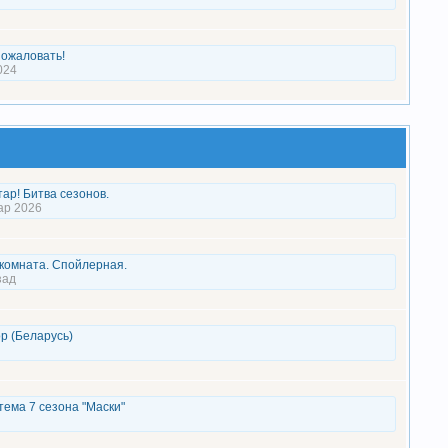
ожаловать!
024
ар! Битва сезонов.
ар 2026
комната. Спойлерная.
зад
р (Беларусь)
ема 7 сезона "Маски"