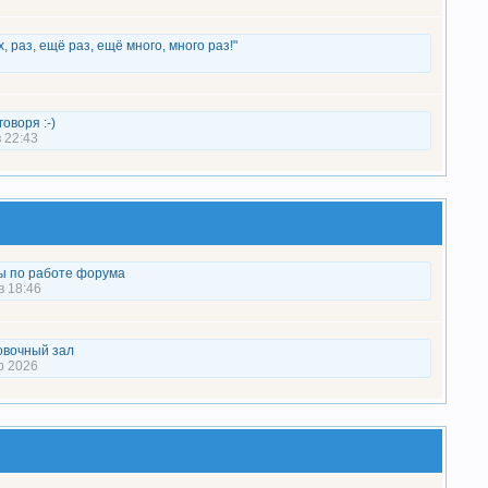
х, раз, ещё раз, ещё много, много раз!"
оворя :-)
 22:43
ы по работе форума
в 18:46
овочный зал
р 2026