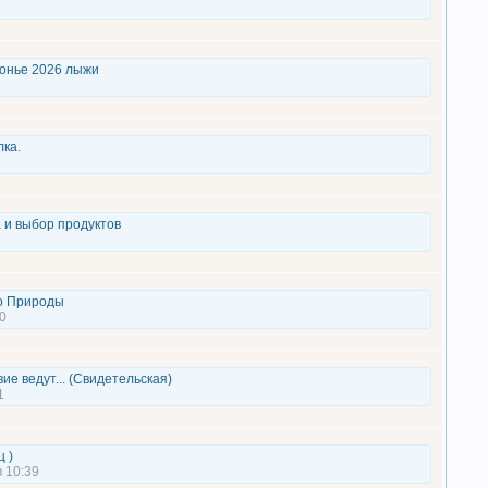
онье 2026 лыжи
5
ка.
 и выбор продуктов
о Природы
0
ие ведут... (Свидетельская)
1
 )
 10:39