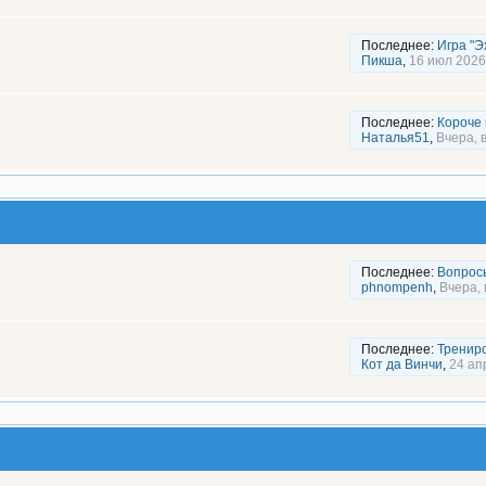
Последнее:
Игра "Э
Пикша
,
16 июл 2026
Последнее:
Короче г
Наталья51
,
Вчера, в
Последнее:
Вопрос
phnompenh
,
Вчера, 
Последнее:
Тренир
Кот да Винчи
,
24 ап