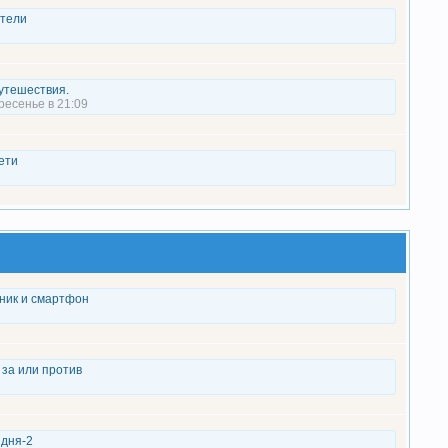
тели
утешествия.
ресенье в 21:09
ети
ник и смартфон
 за или против
 дня-2