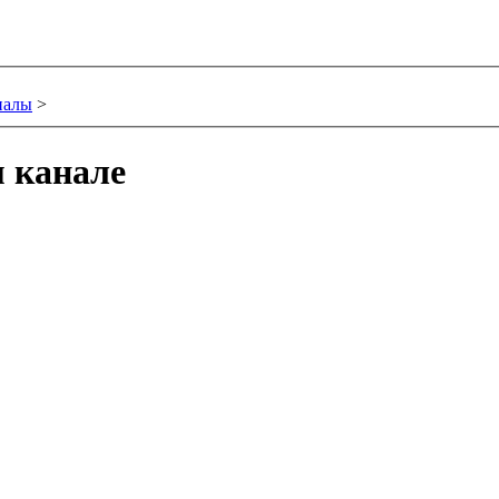
иалы
>
 канале