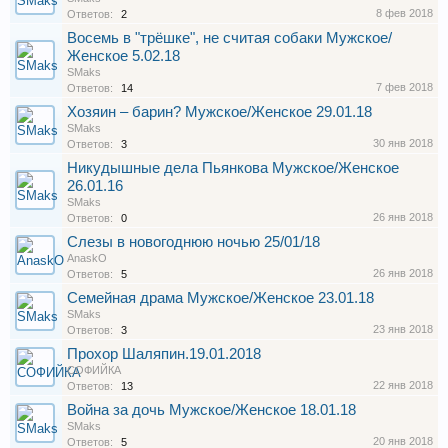
8 фев 2018
Ответов:
2
Восемь в "трёшке", не считая собаки Мужское/
Женское 5.02.18
SMaks
7 фев 2018
Ответов:
14
Хозяин – барин? Мужское/Женское 29.01.18
SMaks
30 янв 2018
Ответов:
3
Никудышные дела Пьянкова Мужское/Женское
26.01.16
SMaks
26 янв 2018
Ответов:
0
Слезы в новогоднюю ночью 25/01/18
AnaskO
26 янв 2018
Ответов:
5
Семейная драма Мужское/Женское 23.01.18
SMaks
23 янв 2018
Ответов:
3
Прохор Шаляпин.19.01.2018
СОФИЙКА
22 янв 2018
Ответов:
13
Война за дочь Мужское/Женское 18.01.18
SMaks
20 янв 2018
Ответов:
5