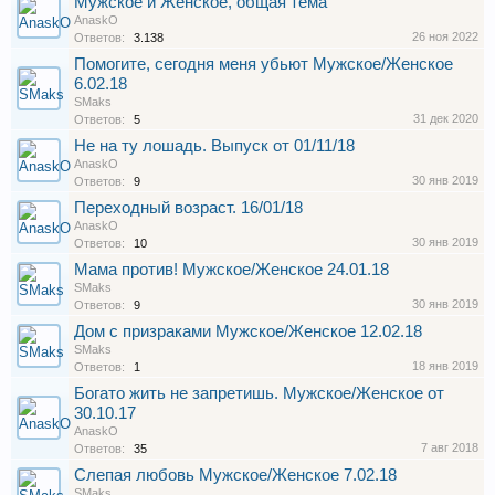
Мужское и Женское, общая тема
AnaskO
26 ноя 2022
Ответов:
3.138
Помогите, сегодня меня убьют Мужское/Женское
6.02.18
SMaks
31 дек 2020
Ответов:
5
Не на ту лошадь. Выпуск от 01/11/18
AnaskO
30 янв 2019
Ответов:
9
Переходный возраст. 16/01/18
AnaskO
30 янв 2019
Ответов:
10
Мама против! Мужское/Женское 24.01.18
SMaks
30 янв 2019
Ответов:
9
Дом с призраками Мужское/Женское 12.02.18
SMaks
18 янв 2019
Ответов:
1
Богато жить не запретишь. Мужское/Женское от
30.10.17
AnaskO
7 авг 2018
Ответов:
35
Слепая любовь Мужское/Женское 7.02.18
SMaks