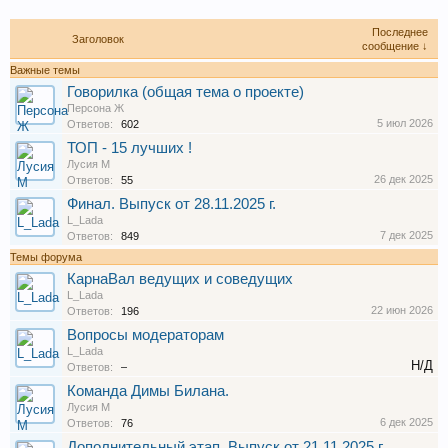
Последнее
Заголовок
сообщение ↓
Важные темы
Говорилка (общая тема о проекте)
Персона Ж
5 июл 2026
Ответов:
602
ТОП - 15 лучших !
Лусия М
26 дек 2025
Ответов:
55
Финал. Выпуск от 28.11.2025 г.
L_Lada
7 дек 2025
Ответов:
849
Темы форума
КарнаВал ведущих и соведущих
L_Lada
22 июн 2026
Ответов:
196
Вопросы модераторам
L_Lada
Н/Д
Ответов:
–
Команда Димы Билана.
Лусия М
6 дек 2025
Ответов:
76
Дополнительный этап. Выпуск от 21.11.2025 г.