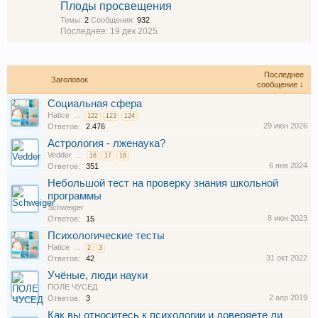
Плоды просвещения
Темы:
2
Сообщения:
932
19 дек 2025
Последнее
Заголовок
сообщение ↓
Социальная сфера
Hatice
...
122
123
124
29 июн 2026
Ответов:
2.476
Астрология - лженаука?
Vedder
...
16
17
18
6 янв 2024
Ответов:
351
Небольшой тест на проверку знания школьной
программы
Schweiger
8 июн 2023
Ответов:
15
Психологические тесты
Hatice
...
2
3
31 окт 2022
Ответов:
42
Учёные, люди науки
ПОЛЕ ЧУСЕД
2 апр 2019
Ответов:
3
Как вы относитесь к психологии и доверяете ли