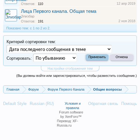
12 апр 2019
Ответов:
110
Лица Первого канала. Общая тема
Элизбар
2 ноя 2018
Ответов:
191
Показано тем: с 1 по 2 из 2.
Критерий сортировки тем:
Сортировать:
Настройки отображения тем
(Вы должны войти или зарегистрироваться, чтобы разместить сообщение.)
Главная
Форум
Форум Первого Канала
Общие вопросы
Default Style
Russian (RU)
Обратная связь
Помощь
Условия и
правила
Forum software
by XenForo™
Перевод:
XF-
Russia.ru