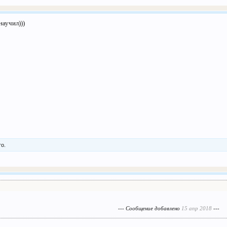
аучил)))
то.
--- Сообщение добавлено
15 апр 2018
---