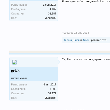
Женя лучше бы танцевалА. Вести ш
Регистрация:
1 сен 2017
Сообщения:
4.167
Симпатии:
31.887
Пол:
Женский
margaret
,
15 апр 2018
Хельга
,
Лиля
и
Ameli
нравится это.
Ух, Настя зажигалочка, артистична
griek
гигант мысли
Регистрация:
8 авг 2017
Сообщения:
4.802
Симпатии:
31.179
Пол:
Женский