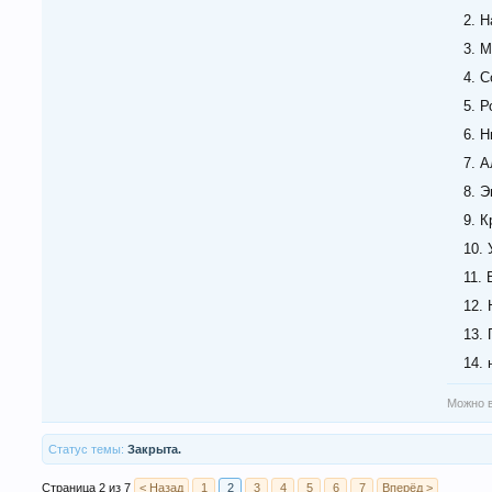
2. 
3. 
4. 
5. 
6. 
7. 
8. 
9. 
10.
11.
12.
13.
14. 
Можно в
Статус темы:
Закрыта.
Страница 2 из 7
< Назад
1
2
3
4
5
6
7
Вперёд >