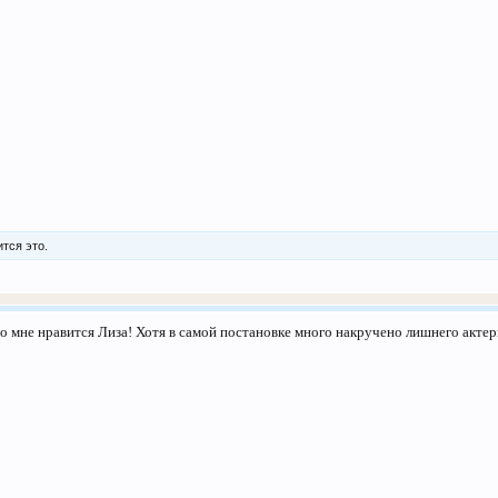
тся это.
 мне нравится Лиза! Хотя в самой постановке много накручено лишнего акте