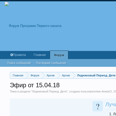
Правила
Главная
Форум
Поиск сообщений
Последние сообщения
Главная
Форум
Архив
Архив
Ледниковый Период. Дети
Эфир от 15.04.18
Тема в разделе "
Ледниковый Период. Дети
", создана пользователем
AnaskO
,
1
?
Луч
1. 