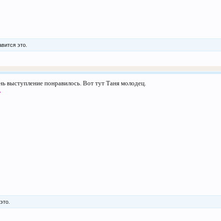
вится это.
нь выступление понравилось. Вот тут Таня молодец.
это.