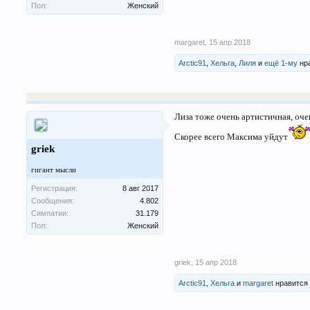
Пол:
Женский
margaret
,
15 апр 2018
Arctic91
,
Хельга
,
Лиля
и
ещё 1-му
нра
Лиза тоже очень артистичная, оче
Скорее всего Максима уйдут
griek
гигант мысли
Регистрация:
8 авг 2017
Сообщения:
4.802
Симпатии:
31.179
Пол:
Женский
griek
,
15 апр 2018
Arctic91
,
Хельга
и
margaret
нравится 