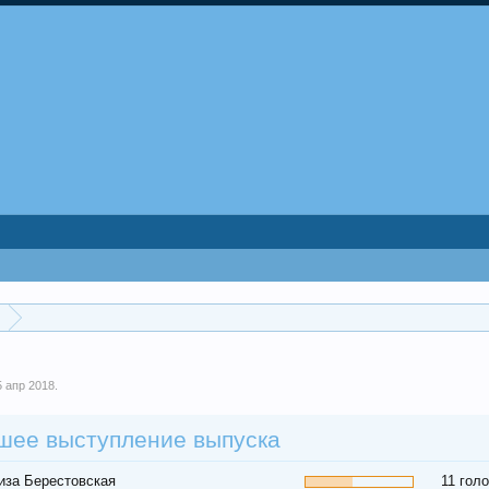
5 апр 2018
.
шее выступление выпуска
Лиза Берестовская
11 гол