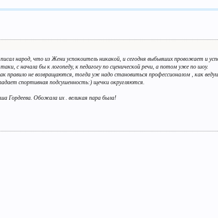
писал народ, что из Жени успокоитель никакой, и сегодня выбывших провожает и ус
таки, с начала бы к логопеду, к педагогу по сценической речи, а потом уже по шоу.
ак правило не возвращаются, тогда уж надо становиться профессионалом , как веду
падает спортивная подсушенность:) щечки округляются.
а Гордеева. Обожала их . великая пара была!