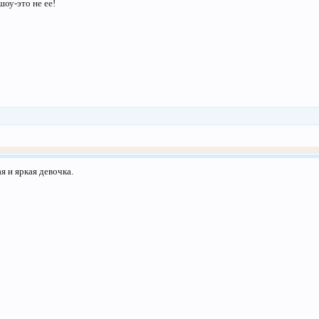
оу-это не ее!
я и яркая девочка.