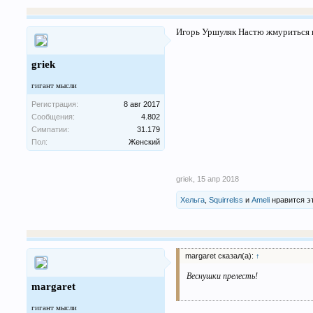
Игорь Уршуляк Настю жмуриться н
griek
гигант мысли
Регистрация:
8 авг 2017
Сообщения:
4.802
Симпатии:
31.179
Пол:
Женский
griek
,
15 апр 2018
Хельга
,
Squirrelss
и
Ameli
нравится э
margaret сказал(а):
↑
Веснушки прелесть!
margaret
гигант мысли