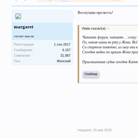
Веснушки прелесть!
margaret
Vlada сказал(а):
↑
гигант мысли
Читают форум, читают... :crazy: 
Ох, какая каша во рту у Жени. Всё 
Регистрация:
1 сен 2017
Со спортом понятно, из шоу они к
Сообщения:
4.167
Сегодня видно по щекам Жени про
Симпатии:
31.887
Пол:
Женский
Приглашенная судья сегодня Катюш
Спойлер
margaret
,
15 апр 2018