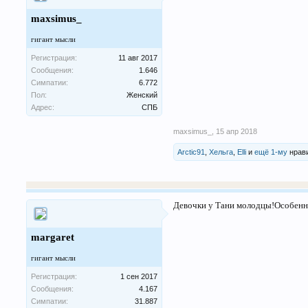
maxsimus_
гигант мысли
Регистрация:
11 авг 2017
Сообщения:
1.646
Симпатии:
6.772
Пол:
Женский
Адрес:
СПБ
maxsimus_
,
15 апр 2018
Arctic91
,
Хельга
,
Elli
и
ещё 1-му
нрави
Девочки у Тани молодцы!Особенно
margaret
гигант мысли
Регистрация:
1 сен 2017
Сообщения:
4.167
Симпатии:
31.887