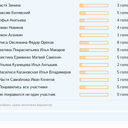
Настя Зинина
3 гол
Максим Белявский
5 гол
Софья Акатьева
4 гол
Роман Новиков
4 гол
Никон Асенкин
1 гол
Алиса Овсянкина Федор Орехов
8 гол
Эвелина Покраснетьева Илья Макаров
8 гол
Кристина Еременко Матвей Самохин
5 гол
 Ульяна Кузнецова Илья Антышев
2 гол
 Василиса Кагановская Илья Владимиров
5 гол
 Настя Самойлова Иван Кочетов
1 гол
 Понравились все участники
5 гол
не понравился ни один участник
0 гол
ыбрать сразу несколько вариантов.