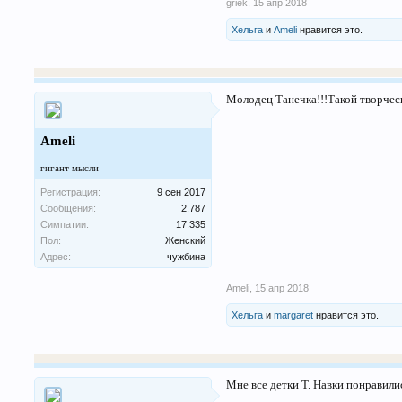
griek
,
15 апр 2018
Хельга
и
Ameli
нравится это.
Молодец Танечка!!!Такой творческ
Ameli
гигант мысли
Регистрация:
9 сен 2017
Сообщения:
2.787
Симпатии:
17.335
Пол:
Женский
Адрес:
чужбина
Ameli
,
15 апр 2018
Хельга
и
margaret
нравится это.
Мне все детки Т. Навки понравились