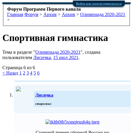
Войти или зарегистрироваться
Форум Программ Первого канала
Главная
Форум
>
Архив
>
Архив
>
Олимпиада 2020-2021
>
Спортивная гимнастика
Тема в разделе "
Олимпиада 2020-2021
", создана
пользователем
Лисичка
,
15 июл 2021
.
Страница 6 из 6
< Назад
1
2
3
4
5
6
Лисичка
старожил
Старший тренер сборной России по