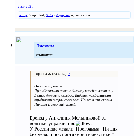
2 авг 2021
sol_p
,
Shapkokot
,
ALG
и
3 другим
нравится это.
Лисичка
старожил
Персона Ж сказал(а):
↑
..
Опорный прыжок.
При абсолютно равных баллах у корейца золото, у
Дениса Аблязина серебро. Видимо, коэффициент
трудности сыграл свою роль. Но все очень спорно.
Никита Нагорный пятый.
Бронза у Ангелины Мельниковой за
вольные упражнения!
У России две медали. Программа "Ни дня
без медали по спортивной гимнастике!"