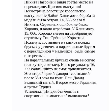
Никита Нагорный занял третье место на
перекладине. Красиво выступил!
Несмотря на блестящее королевское
выступление Дайки Хашимото, борьба за
медали была острая. 14, 533 балла у
Никиты. Серьезных ошибок не было.
Хорошо, плавно отработал. У Хашимото
15, 066. Хорошо влетел на серебрянную
ступеньку Тин Србич из Хорватии.
Пожалуй, состязание на разновысоких
брусьях у девочек и параллельные брусья
с перекладиной у мальчиков, были самые
интересные.
На параллельных брусьях очень высокую
планку задал китаец. К его результату, 16,
233 балла, никто не смог приблизиться.
Это второй яркий фаворит состязаний
после Уитлока на коне. Наш Давид
Белявский пятый. Второе место Германия,
а третье Турция.
Установка "Ни дня без медали в
спортивной гимнастике" выполнена !