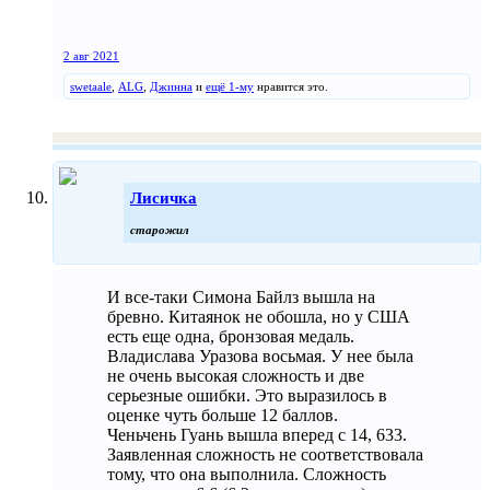
2 авг 2021
swetaale
,
ALG
,
Джинна
и
ещё 1-му
нравится это.
Лисичка
старожил
И все-таки Симона Байлз вышла на
бревно. Китаянок не обошла, но у США
есть еще одна, бронзовая медаль.
Владислава Уразова восьмая. У нее была
не очень высокая сложность и две
серьезные ошибки. Это выразилось в
оценке чуть больше 12 баллов.
Ченьчень Гуань вышла вперед с 14, 633.
Заявленная сложность не соответствовала
тому, что она выполнила. Сложность