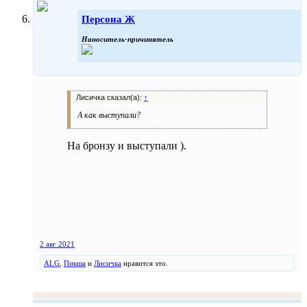
Персона Ж
Наноситель-причинятель
Лисичка сказал(а):
↑
А как выступали?
На бронзу и выступали ).
2 авг 2021
ALG
,
Пикша
и
Лисичка
нравится это.