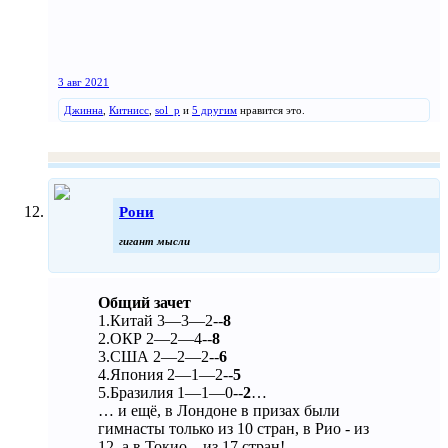
3 авг 2021
Джинна
,
Китнисс
,
sol_p
и
5 другим
нравится это.
Рони
гигант мысли
Общий зачет
1.Китай 3—3—2--
8
2.ОКР 2—2—4--
8
3.США 2—2—2--
6
4.Япония 2—1—2--
5
5.Бразилия 1—1—0--
2
…
… и ещё, в Лондоне в призах были
гимнасты только из 10 стран, в Рио - из
12, а в Токио – из 17 стран!