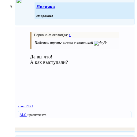
Лисичка
старожил
Персона Ж сказал(а):
↑
Поделили третье место с японочкой.
Да вы что!
А как выступали?
2 авг 2021
ALG
нравится это.