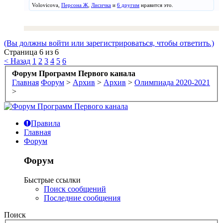
Volovicova
,
Персона Ж
,
Лисичка
и
6 другим
нравится это.
(Вы должны войти или зарегистрироваться, чтобы ответить.)
Страница 6 из 6
< Назад
1
2
3
4
5
6
Форум Программ Первого канала
Главная
Форум
>
Архив
>
Архив
>
Олимпиада 2020-2021
>
Правила
Главная
Форум
Форум
Быстрые ссылки
Поиск сообщений
Последние сообщения
Поиск