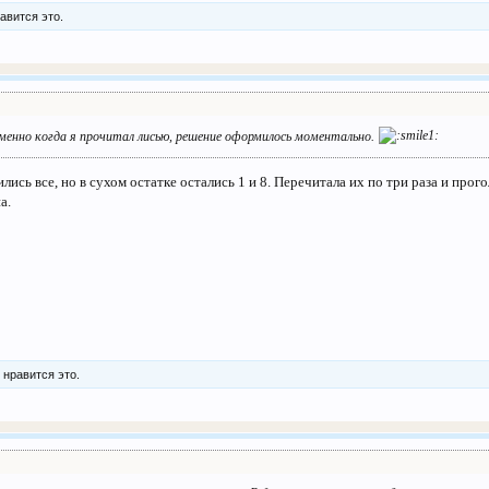
авится это.
 именно когда я прочитал лисью, решение оформилось моментально.
ись все, но в сухом остатке остались 1 и 8. Перечитала их по три раза и прого
а.
м
нравится это.