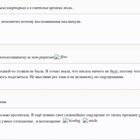
ких квартирках и в советские времена жили...
 непонятно почему воспоминания нахлынули..
проголосовавшему за мою рецензию
зией-то толком не была. Я точно знала, что писать ничего не буду, потому что 
лось поделиться. Не мыслями (их таки и не возникло), но ощущениями..
лова
 только прочитала. Я ещё помню свое сильнейшее ощущение от твоих прежних ре
и умное отношение.. и воплощение.