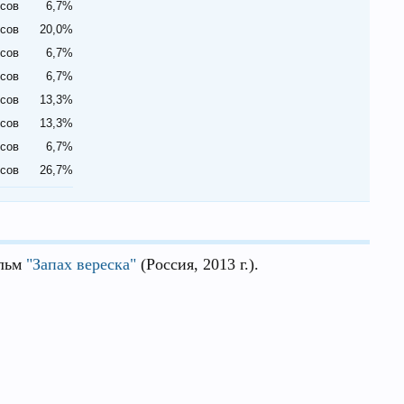
осов
6,7%
осов
20,0%
осов
6,7%
осов
6,7%
осов
13,3%
осов
13,3%
осов
6,7%
осов
26,7%
ильм
"Запах вереска"
(Россия, 2013 г.).