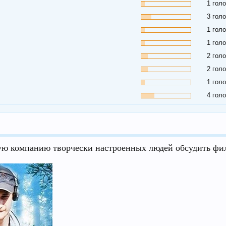
1 гол
3 гол
1 гол
1 гол
2 гол
2 гол
1 гол
4 гол
ю компанию творчески настроенных людей обсудить ф