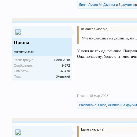
Лиля
,
Лусия М
,
Джинна
и
6 другим
нр
delamer сказал(а):
↑
Мне понравились все рецензии, но
Пикша
У меня не так однозначно. Понравил
гигант мысли
Она, по-моему, более оптимистичн
Регистрация:
7 сен 2018
Сообщения:
9.672
Симпатии:
37.470
Пол:
Женский
Пикша
,
18 мар 2023
Palenochka
,
Laine
,
Джинна
и
3 други
Laine сказал(а):
↑