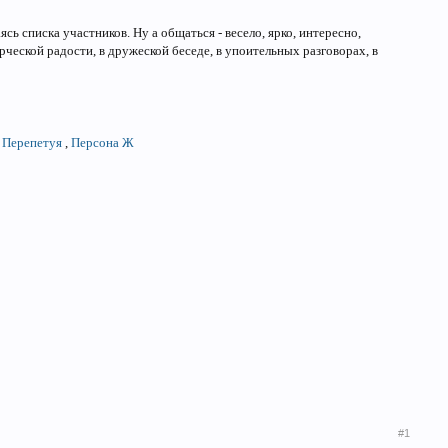
сь списка участников. Ну а общаться - весело, ярко, интересно,
орческой радости, в дружеской беседе, в упоительных разговорах, в
,
Перепетуя
,
Персона Ж
#1