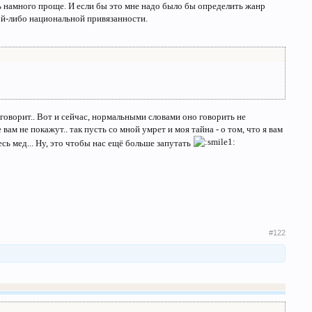
сь намного проще. И если бы это мне надо было бы определить жанр
кой-либо национальной привязанности.
 говорит.. Вот и сейчас, нормальными словами оно говорить не
 вам не покажут.. так пусть со мной умрет и моя тайна - о том, что я вам
десь мед... Ну, это чтобы нас ещё больше запутать
#122