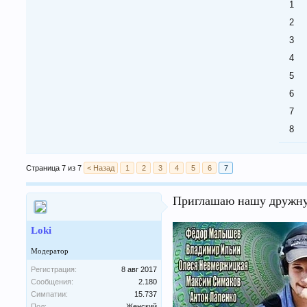
1
2
3
4
5
6
7
8
Страница 7 из 7
< Назад
1
2
3
4
5
6
7
Приглашаю нашу дружну
Loki
Модератор
Регистрация:
8 авг 2017
Сообщения:
2.180
Симпатии:
15.737
Пол:
Женский