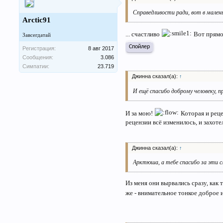
Справедливости ради, вот в малень
Arctic91
... счастливо
Вот прямо
Завсегдатай
Спойлер
Регистрация:
8 авг 2017
Сообщения:
3.086
Симпатии:
23.719
Джинна сказал(а):
↑
И ещё спасибо доброму человеку, 
И за мою!
Которая и рецен
рецензии всё изменилось, и захоте
Джинна сказал(а):
↑
Арктюша, а тебе спасибо за эти с
Из меня они вырвались сразу, как
же - внимательное тонкое доброе 