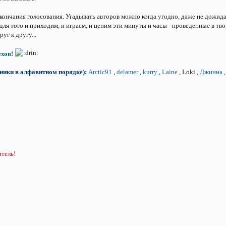
кончания голосования. Угадывать авторов можно когда угодно, даже не дожидая
 для того и приходим, и играем, и ценим эти минуты и часы - проведенные в тв
уг к другу...
ехов!
(ники в алфавитном порядке):
Arctic91
,
delamer
,
kurry
,
Laine
, Loki ,
Джинна
тель!