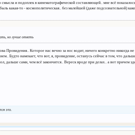
ко смысла и подоплек в кинематографической составляющей.. мне всё показало
И быль какая-то - космополитическая.. без малейшей (даже подсознательной) ка
ать, но лучше ответь
ова Провидения.. Которое нас вечно за нос водит, ничего конкретно никогда не
ем.. Будто намекает, что вот, я, провидение, останусь сейчас в том, что дальше
мол, дальше сами, чем всё закончится.. Вереск вроде при делах.. а вот причем з
тся это.