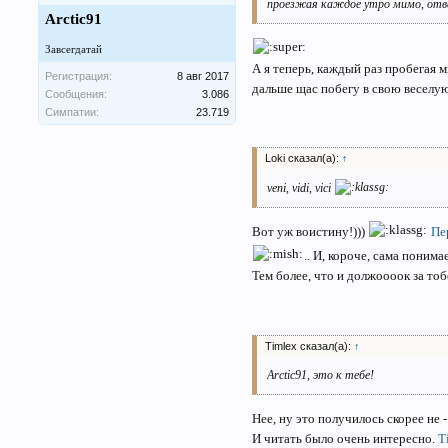
проезжая каждое утро мимо, отве
Arctic91
Завсегдатай
А я теперь, каждый раз пробегая 
Регистрация:
8 авг 2017
дальше щас побегу в свою веселу
Сообщения:
3.086
Симпатии:
23.719
Loki сказал(а):
↑
veni, vidi, vici
Вот уж воистину!)))
Пе
.. И, короче, сама поним
Тем более, что и должоооок за то
Timlex сказал(а):
↑
Arctic91, это к тебе!
Нее, ну это получилось скорее не - 
И читать было очень интересно.
T