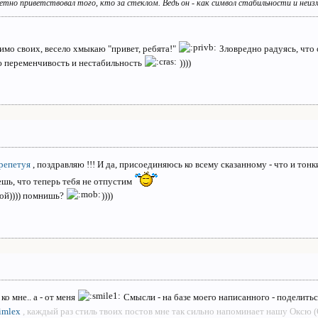
тно приветствовал того, кто за стеклом. Ведь он - как символ стабильности и неи
мимо своих, весело хмыкаю "привет, ребята!"
Зловредно радуясь, что о
ю переменчивость и нестабильность
))))
репетуя
, поздравляю !!! И да, присоединяюсь ко всему сказанному - что и 
аешь, что теперь тебя не отпустим
бой)))) помнишь?
))))
ко мне.. а - от меня
Смысли - на базе моего написанного - поделить
imlex
, каждый раз стиль твоих постов мне так сильно напоминает нашу Оксю (