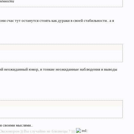
зменности
ни счас тут останутся стоять как дураки в своей стабильности.. а я
тонкий неожиданный юмор, и тонкие неожиданные наблюдения и выводы
ся своими мыслями..
Оксюморон )) Вы случайно не близнецы ? )))