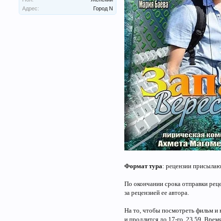
Адрес:
Город N
Формат тура
: рецензии присылаю
По окончании срока отправки реце
за рецензией ее автора.
На то, чтобы посмотреть фильм и н
и продлится до 17-го, 23.59. Врем