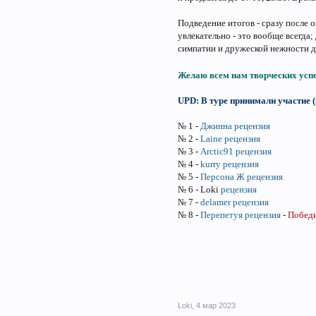
Подведение итогов - сразу после о
увлекательно - это вообще всегда;
симпатии и дружеской нежности др
Желаю всем нам творческих усп
UPD: В туре принимали участие 
№ 1 -
Джинна
рецензия
№ 2 -
Laine
рецензия
№ 3 -
Arctic91
рецензия
№ 4 -
kurry
рецензия
№ 5 -
Персона Ж
рецензия
№ 6 - Loki
рецензия
№ 7 -
delamer
рецензия
№ 8 -
Перепетуя
рецензия
-
Победи
Loki
,
4 мар 2023