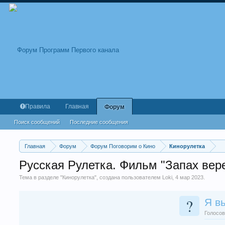
Правила
Главная
Форум
Поиск сообщений
Последние сообщения
Главная
Форум
Форум Поговорим о Кино
Кинорулетка
Русская Рулетка. Фильм "Запах верес
Тема в разделе "
Кинорулетка
", создана пользователем
Loki
,
4 мар 2023
.
?
Я в
Голосов