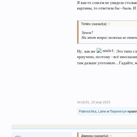
Я как-то совсем не увидела столь
картины, то ответила бы - быль. 
Timlex сказал(а):
↑
Зачем?
На этот вопрос можешь не отвеч
Ну.. как же
Это типо сл
приучено, поэтому - всё иносказани
там дальше уготовило... Гадайте, 
Arctic91
,
18 мар 2023
Palenochka
,
Laine
и
Перепетуя
нрави
Джинна сказал(а):
↑