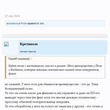
27 апр 2024
arseneva
и
Рози
нравится это.
Кретинозо
гигант мысли
ТашиЯ сказал(а):
↑
Будет песня с наставником, она все и решит. Здесь преимущество у Поли
с Богданом, которые вокально значительно сильней своих конкурентов,
факт.
не сильней. У него есть для обывателя преимущество - это да. Типа
безграничный голос.
То что он очень плохо для финалиста им управляет и даже на ПЭ его
выводят через тюн (не факт хотя это вполне реально технически) -
простому обычной телезрительнице невдомек.
То что обоработка у него на голосе не такая как у других - это точно а