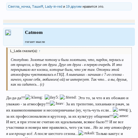
Светла_ночка
,
ТашиЯ
,
Lady-in-red
и
19 другим
нравится это.
Catmom
гигант мысли
L_Lada сказал(а):
↑
Стопудово. Золотые потому и были золотыми, что, пардон, перлись и
от процесса, и друг от друга. Друг от друга - в первую очередь. И это
перекрывало все косяки, которые были, что уж там. Отзвуки этой
атмосферы чувствовались в ГНД. А нынешних - начиная с 7-го сезона -
ничего, кроме себя, любимого(-ой) не интересует. Так что... а вы, друзья,
как ни садитесь... (с)
Да-да-да!!!
Это то, за что я их обожаю и
уважаю - за атмосферу!!!
За их трепотню, хиханьки и ржач, за
их взаимопонимание и несоперничанье (ну, чуть-чуть если...
),
за их профессионализм и кругозор, за их культуру общения!!!
И нет, я при этом не считаю их идеальными, всякое было!!! И не все
участники и номера мне нравились, чего уж там...
Но за эту атмосферу
я им прощу всё. А
после шестого сезона...
Только кактус и