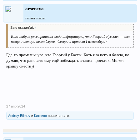
arseneva
гигант мысли
Satu сказал(а):
↑
Кто-нибудь уже приносил сюда информацию, что Георгий Русских — сын
певца и автора песен Сергея Севера и артист Газгольдера?
Где-то промелькнуло, что Георгий у Басты. Хоть я за него и болею, но
думаю, что рановато ему ещё побеждать в таких проектах. Может
крышу снести))
27 апр 2024
Andrey Efimov
и
Китнисс
нравится это.