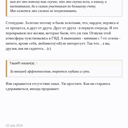
нам все это потому так скучно, что это скучно всем, и каналу, и
наставникам, да и самим участникам по большому счету.
Мне кажется это сложно не почувствовать.
Стопудово. Золотые потому и были золотыми, что, пардон, перлись и
от процесса, и друг от друга. Друг от друга - в первую очередь. И это
перекрывало все косяки, которые были, что уж там. Отзвуки этой
атмосферы чувствовались в ГНД. А нынешних - начиная с 7-го сезона -
ничего, кроме себя, любимого(-ой) не интересует. Так что... а вы,
друзья, как ни садитесь... (с)
ТашиЯ сказал(а):
↑
За внешней эффектностью, теряется глубина и суть.
Или скрывается отсутствие оных. Уж простите. Как ни стараюсь
сдерживаться, иногда прорывает.
22 апр 2024