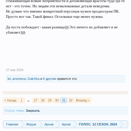
сглаживающая всякие неприятности и добавляющая красоты туда где ее
нет - это точно. Но людям эти немаловажные детали неведомы.
Не думаю что именно конкретный персонаж нужен продюсерам ПК.
Просто вот так. Такой финал. Остальные еще менее нужны.
Да пусть побеждает - какая разница))) Это ничего не добавляет и не
убавляет))))
27 апр 2024
loi
,
arseneva
,
Galchka
и
6 другим
нравится это.
< Назад
1
←
27
28
29
30
31
32
Вперёд >
Статус темы:
Закрыта.
Главная
Форум
Архив
Архив
ГОЛОС. 12 СЕЗОН. 2024