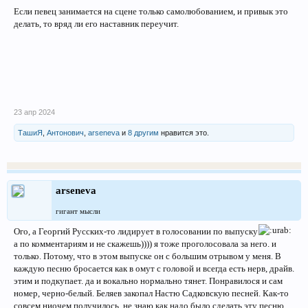
Если певец занимается на сцене только самолюбованием, и привык это
делать, то вряд ли его наставник переучит.
23 апр 2024
ТашиЯ
,
Антонович
,
arseneva
и
8 другим
нравится это.
arseneva
гигант мысли
Ого, а Георгий Русских-то лидирует в голосовании по выпуску
а по комментариям и не скажешь)))) я тоже проголосовала за него. и
только. Потому, что в этом выпуске он с большим отрывом у меня. В
каждую песню бросается как в омут с головой и всегда есть нерв, драйв.
этим и подкупает. да и вокально нормально тянет. Понравилося и сам
номер, черно-белый. Беляев закопал Настю Садковскую песней. Как-то
совсем ниочем получилось. не знаю как надо было сделать эту песню.