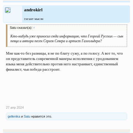
androkirl
гигант мысли
Satu сказал(а):
↑
Кто-нибудь уже приносил сюда информацию, что Георгий Русских — сын
певца и автора песен Сергея Севера и артист Газгольдера?
Мне как-то без разницы, я не по блату сужу, а по голосу. А вот то, что
он представитель современной манеры исполнения с уродованием
языка меня действительно против него настраивает, единственный
финалист, чья победа расстроит.
27 апр 2024
gellenika
и
Satu
нравится это.