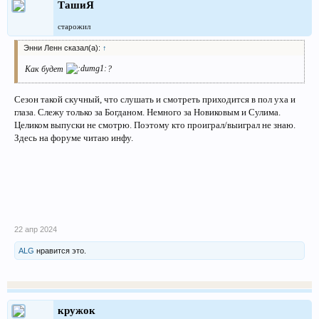
ТашиЯ
старожил
Энни Ленн сказал(а):
↑
Как будет
?
Сезон такой скучный, что слушать и смотреть приходится в пол уха и
глаза. Слежу только за Богданом. Немного за Новиковым и Сулима.
Целиком выпуски не смотрю. Поэтому кто проиграл/выиграл не знаю.
Здесь на форуме читаю инфу.
22 апр 2024
ALG
нравится это.
кружок