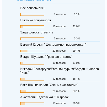
Все понравились
1 голосов
1,1%
Никто не понравился
10 голосов
11,0%
Затрудняюсь ответить
3 голосов
3,3%
Евгений Курчич "Шоу должно продолжаться"
27 голосов
29,7%
Богдан Шувалов "Грешная страсть"
10 голосов
11,0%
Николай Расторгуев/Евгений Курчич/Богдан Шувалов
"Конь"
17 голосов
18,7%
Бэка Шошиашвили "Очень счастливый"
21 голосов
23,1%
Анастасия Садковская "Острова"
19 голосов
20,9%