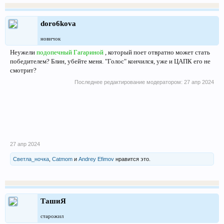
doro6kova
новичок
Неужели
подопечный Гагариной
, который поет отвратно может стать
победителем? Блин, убейте меня. "Голос" кончился, уже и ЦАПК его не
смотрит?
Последнее редактирование модератором:
27 апр 2024
27 апр 2024
Светла_ночка
,
Catmom
и
Andrey Efimov
нравится это.
ТашиЯ
старожил