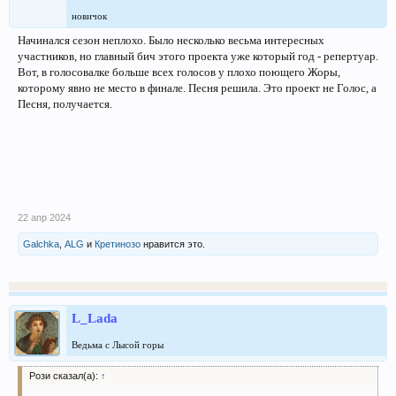
новичок
Начинался сезон неплохо. Было несколько весьма интересных
участников, но главный бич этого проекта уже который год - репертуар.
Вот, в голосовалке больше всех голосов у плохо поющего Жоры,
которому явно не место в финале. Песня решила. Это проект не Голос, а
Песня, получается.
22 апр 2024
Galchka
,
ALG
и
Кретинозо
нравится это.
L_Lada
Ведьма с Лысой горы
Рози сказал(а):
↑