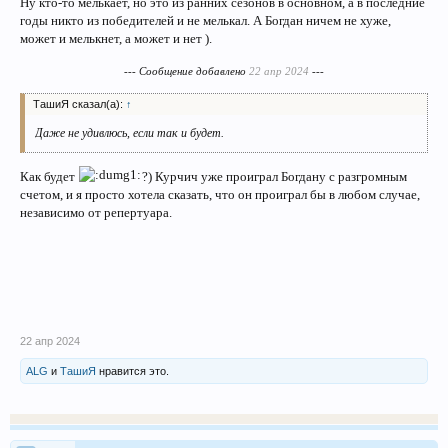
Ну кто-то мелькает, но это из ранних сезонов в основном, а в последние
годы никто из победителей и не мелькал. А Богдан ничем не хуже,
может и мелькнет, а может и нет ).
--- Сообщение добавлено
22 апр 2024
---
ТашиЯ сказал(а):
↑
Даже не удивлюсь, если так и будет.
Как будет
?) Курчич уже проиграл Богдану с разгромным
счетом, и я просто хотела сказать, что он проиграл бы в любом случае,
независимо от репертуара.
22 апр 2024
ALG
и
ТашиЯ
нравится это.