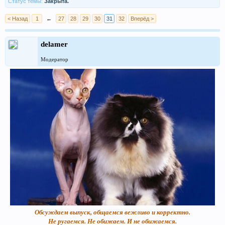
Статус темы:
Закрыта.
< Назад
1
←
27
28
29
30
31
32
Вперёд >
delamer
Модератор
Обсуждаем выпуск, общаемся вежливо и корректно.
Не ругаемся. Не обижаем. И не обижаемся.