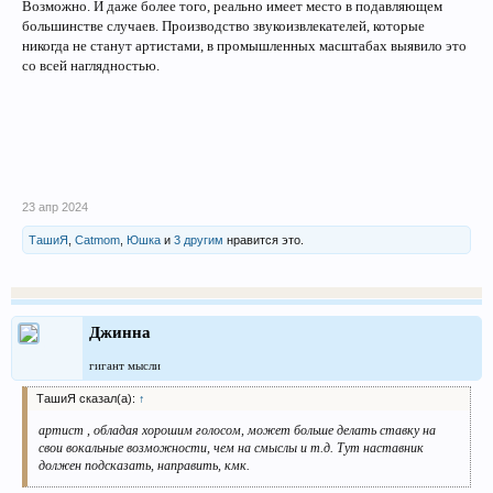
Возможно. И даже более того, реально имеет место в подавляющем
большинстве случаев. Производство звукоизвлекателей, которые
никогда не станут артистами, в промышленных масштабах выявило это
со всей наглядностью.
23 апр 2024
ТашиЯ
,
Catmom
,
Юшка
и
3 другим
нравится это.
Джинна
гигант мысли
ТашиЯ сказал(а):
↑
артист , обладая хорошим голосом, может больше делать ставку на
свои вокальные возможности, чем на смыслы и т.д. Тут наставник
должен подсказать, направить, кмк.