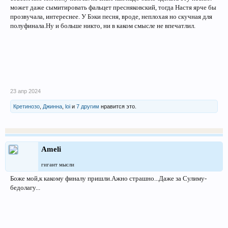
может даже сымитировать фальцет пресняковский, тогда Настя ярче бы
прозвучала, интереснее. У Бэки песня, вроде, неплохая но скучная для
полуфинала.Ну и больше никто, ни в каком смысле не впечатлил.
23 апр 2024
Кретинозо
,
Джинна
,
loi
и
7 другим
нравится это.
Ameli
гигант мысли
Боже мой,к какому финалу пришли.Ажно страшно...Даже за Сулиму-
бедолагу...