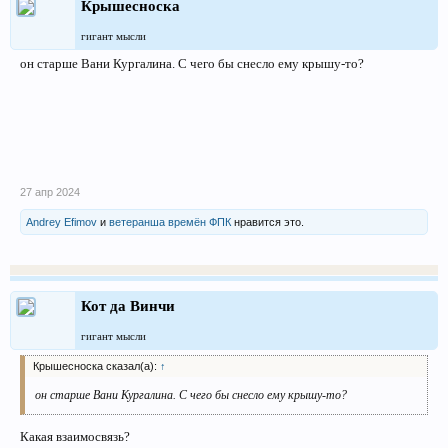
Крышесноска
гигант мысли
он старше Вани Кургалина. С чего бы снесло ему крышу-то?
27 апр 2024
Andrey Efimov
и
ветеранша времён ФПК
нравится это.
Кот да Винчи
гигант мысли
Крышесноска сказал(а):
↑
он старше Вани Кургалина. С чего бы снесло ему крышу-то?
Какая взаимосвязь?