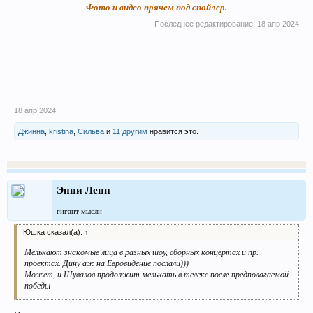
Фото и видео прячем под спойлер.
Последнее редактирование:
18 апр 2024
18 апр 2024
Джинна
,
kristina
,
Сильва
и
11 другим
нравится это.
Энни Ленн
гигант мысли
Юшка сказал(а):
↑
Мелькают знакомые лица в разных шоу, сборных концертах и пр.
проектах. Дину аж на Евровидение послали)))
Может, и Шувалов продолжит мелькать в телеке после предполагаемой
победы