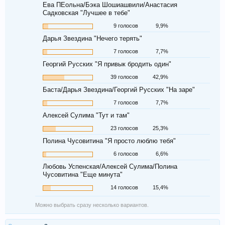
Ева ПЕольна/Бэка Шошиашвили/Анастасия
Садковская "Лучшее в тебе"
9 голосов
9,9%
Дарья Звездина "Нечего терять"
7 голосов
7,7%
Георгий Русских "Я привык бродить один"
39 голосов
42,9%
Баста/Дарья Звездина/Георгий Русских "На заре"
7 голосов
7,7%
Алексей Сулима "Тут и там"
23 голосов
25,3%
Полина Чусовитина "Я просто люблю тебя"
6 голосов
6,6%
Любовь Успенская/Алексей Сулима/Полина
Чусовитина "Еще минута"
14 голосов
15,4%
Можно выбрать сразу несколько вариантов.