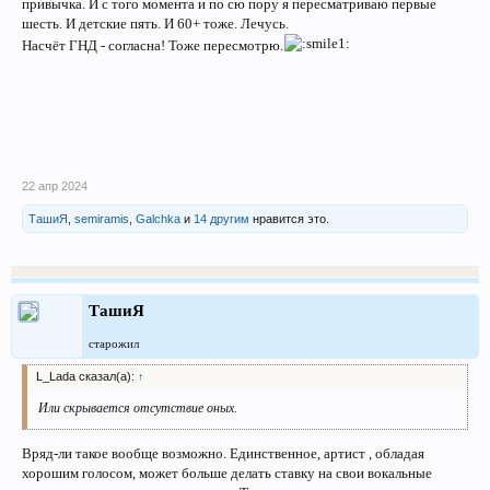
привычка. И с того момента и по сю пору я пересматриваю первые
шесть. И детские пять. И 60+ тоже. Лечусь.
Насчёт ГНД - согласна! Тоже пересмотрю.
22 апр 2024
ТашиЯ
,
semiramis
,
Galchka
и
14 другим
нравится это.
ТашиЯ
старожил
L_Lada сказал(а):
↑
Или скрывается отсутствие оных.
Вряд-ли такое вообще возможно. Единственное, артист , обладая
хорошим голосом, может больше делать ставку на свои вокальные