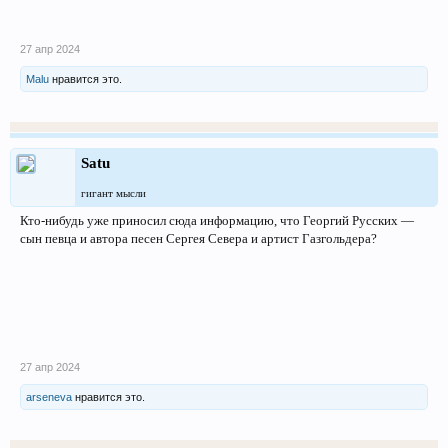
27 апр 2024
Malu
нравится это.
Satu
гигант мысли
Кто-нибудь уже приносил сюда информацию, что Георгий Русских —
сын певца и автора песен Сергея Севера и артист Газгольдера?
27 апр 2024
arseneva
нравится это.