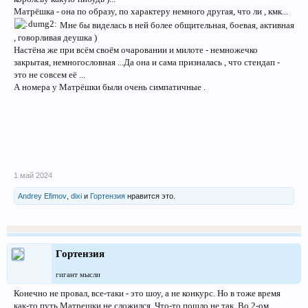
Матрёшка - она по образу, по характеру немного другая, что ли , кмк...
Мне бы виделась в ней более общительная, боевая, активная
, говорливая деушка )
Настёна же при всём своём очаровании и милоте - немножечко
закрытая, немногословная ...Да она и сама призналась , что стендап -
это не совсем её ...
А номера у Матрёшки были очень симпатичные .
1 май 2024
Andrey Efimov
,
dixi
и
Гортензия
нравится это.
Гортензия
гигант мысли
Конечно не провал, все-таки - это шоу, а не конкурс. Но в тоже время
как-то путь Матрешки не сложился. Что-то пошло не так. Во 2-ом