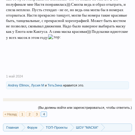
полуфинале мне Настя понравилась))) Смогла ведь и образ отыграть, и
спела неплохо. Пусть стендап - не ее, но ведь она могла бы в номерах
оторваться. Настя прекрасно танцует, могли бы номера такие красивые
быть, танцевальные, с прекрасной хореографией. Может быть костюм
не позволил, сковывал движения. Надо было наверное выбирать маску
как у Енота или Кактуса. А сама маска красивая))) Подсказки идиотские
у всех масок в этом году
1 май 2024
Andrey Efimov
,
Лусия М
и
ТетьЗина
нравится это.
(Вы должны войти или зарегистрироваться, чтобы ответить.)
< Назад
1
2
3
4
Главная
Форум
ТОП-Проекты
ШОУ "МАСКА"
ШОУ "МАСКА" 5 сезон, 2024 г.