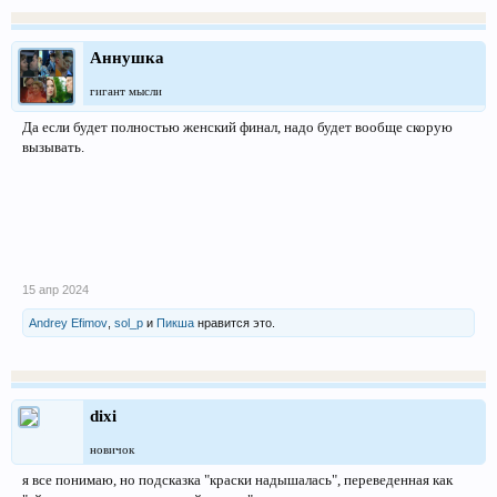
Аннушка
гигант мысли
Да если будет полностью женский финал, надо будет вообще скорую
вызывать.
15 апр 2024
Andrey Efimov
,
sol_p
и
Пикша
нравится это.
dixi
новичок
я все понимаю, но подсказка "краски надышалась", переведенная как