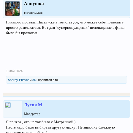
Аннушка
гигант мысли
Никакого провала. Настя уже в том статусе, что может себе позволить
просто развлекаться. Вот для "суперпопулярных" непопадание в финал
было бы провалом.
1 май 2024
Andrey Efimov
и
dixi
нравится это.
Лусия М
Модератор
Я поняла , что не так было с Матрёшкой )...
Насте надо было выбирать другую маску . Не знаю, ну Снежную
королеву какую-нибудь )...