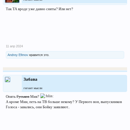
Так ТА вроде уже давно сняты? Или нет?
11 апр 2024
Andrey Efimov
нравится это.
Забава
гигант мысли
Опять
Гуськов
Мия?
А кроме Мии, петь на ТВ больше некому? У Первого вон, выпускников
Голоса - завались, они Бойку заявляют..