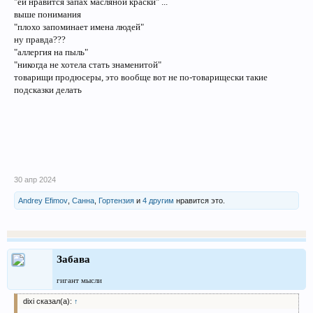
"ей нравится запах масляной краски" ...
выше понимания
"плохо запоминает имена людей"
ну правда???
"аллергия на пыль"
"никогда не хотела стать знаменитой"
товарищи продюсеры, это вообще вот не по-товарищески такие
подсказки делать
30 апр 2024
Andrey Efimov
,
Санна
,
Гортензия
и
4 другим
нравится это.
Забава
гигант мысли
dixi сказал(а):
↑