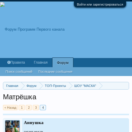
Войти или зарегистрироваться
Правила
Главная
Форум
Поиск сообщений
Последние сообщения
Главная
Форум
ТОП-Проекты
ШОУ "МАСКА"
ШОУ "МАСКА" 5 сезон, 2024 г.
Матрёшка
< Назад
1
2
3
4
Аннушка
гигант мысли