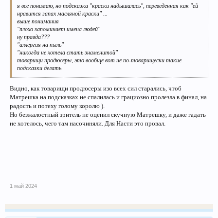
я все понимаю, но подсказка "краски надышалась", переведенная как "ей
нравится запах масляной краски" ...
выше понимания
"плохо запоминает имена людей"
ну правда???
"аллергия на пыль"
"никогда не хотела стать знаменитой"
товарищи продюсеры, это вообще вот не по-товарищески такие
подсказки делать
Видно, как товарищи продюсеры изо всех сил старались, чтоб
Матрешка на подсказках не спалилась и грациозно пролезла в финал, на
радость и потеху голому королю ).
Но безжалостный зритель не оценил скучную Матрешку, и даже гадать
не хотелось, чего там насочиняли. Для Насти это провал.
1 май 2024