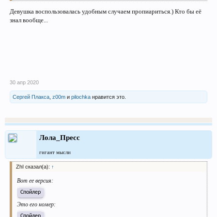
Девушка воспользовалась удобным случаем пропиариться.) Кто бы её
знал вообще...
30 апр 2020
Сергей Плакса
,
z00m
и
pilochka
нравится это.
Лола_Пресс
гигант мысли
ZhI сказал(а):
↑
Вот ее версия:
Спойлер
Это его номер:
Спойлер