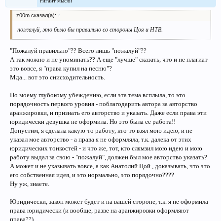
гигант мысли
z00m сказал(а):
↑
пожалуй, это было бы правильно со стороны Цоя и НТВ.
"Пожалуй правильно"?? Всего лишь "пожалуй"??
А так можно и не упоминать?? А еще "лучше" сказать, что и не плагиат
это вовсе, я "права купил на песню"?
Мда... вот это снисходительность.
По моему глубокому убеждению, если эта тема всплыла, то это
порядочность первого уровня - поблагодарить автора за авторство
аранжировки, и признать его авторство и указать. Даже если права эти
юридически девушка не оформила. Но это была ее работа!!
Допустим, я сделала какую-то работу, кто-то взял мою идею, и не
указал мое авторство - а права я не оформляла, т.к. далека от этих
юридических тонкостей - и что же, тот, кто слямзил мою идею и мою
работу выдал за свою - "пожалуй", должен был мое авторство указать?
А может и не указывать вовсе, а как Анатолий Цой , доказывать, что это
его собственная идея, и это нормально, это порядочно????
Ну уж, знаете.
Юридически, закон может будет и на вашей стороне, т.к. я не оформила
права юридически (и вообще, разве на аранжировки оформляют
права??).