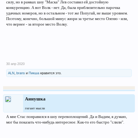
силу, но в рамках шоу "Маска" Лев составил ей достойную
конкуренцию. А вот Волк - нет. Да, была приблизительно парочка
удачных номеров, но в остальном - тот же Попугай, не выше уровнем.
Поэтому, конечно, большой минус жюри за третье место Оленю - или,
что вернее - за второе место Волку.
30 апр 2020
ALN
,
brans
и
Пикша
нравится это.
Аннушка
гигант мысли
А мне Стас понравился в шоу перевоплощений. Да и Вадим, я думаю,
мог бы показать что-нибудь интересное. Как-то его быстро "слили".