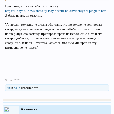
Простите, что сама себя цитирую ;-)
https://7days.ru/news/anatoliy-tsoy-otvetil-na-obvineniya-v-plagiate.htm
Я была права, он ответил.
"Анатолий молчать не стал, а объяснил, что не только не копировал
кавер, но даже и не знал о существовании Palin’ы. Кроме этого он
подчеркнул, его команда приобрела права на исполнение хита и его
кавер и добавил, что не уверен, что то же самое сделала певица. К
слову, он был прав. Артистка написала, что никаких прав на эту
композицию не имеет."
30 апр 2020
ZhI
и
sol_p
нравится это.
Аннушка