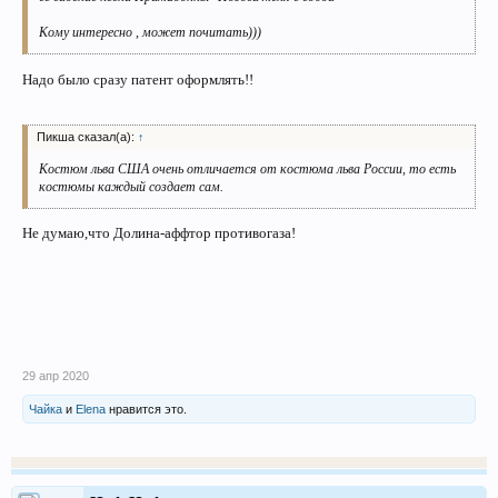
Кому интересно , может почитать)))
Надо было сразу патент оформлять!!
Пикша сказал(а):
↑
Костюм льва США очень отличается от костюма льва России, то есть
костюмы каждый создает сам.
Не думаю,что Долина-аффтор противогаза!
29 апр 2020
Чайка
и
Elena
нравится это.