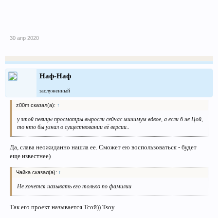
30 апр 2020
Наф-Наф
заслуженный
z00m сказал(а):
↑
у этой певицы просмотры выросли сейчас минимум вдвое, а если б не Цой,
то кто бы узнал о существовании её версии..
Да, слава неожиданно нашла ее. Сможет ею воспользоваться - будет
еще известнее)
Чайка сказал(а):
↑
Не хочется называть его только по фамилии
Так его проект называется Тсой)) Tsoy