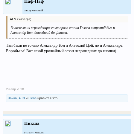
Наф-Наф
заслуженный
ALN сказал(а):
↑
В числе этих переходящих со второго сезона Голоса в третий был и
Александр Бон, дошедший до финала.
Там были не только Александр Бон и Анатолий Цой, но и Александра
Воробьева! Вот какой урожайный сезон недошедших до кнопки)
29 апр 2020
Чайка
,
ALN
и
Elena
нравится это.
Пикша
гигант мысли