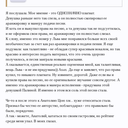
Я послушала. Мое мнение - это ОДНОЗНАЧНО плагиат.
Девушка раньше него так спела, а он полностью скопировал ее
аранжировку и манеру подачи песни.
И хоть он и выкупил права на песню, а та девушка так не подсуетилась,
и не оформила свои права, но аранжировку он полностью слизал.
К слову, именно это номер у Льва мне понравился больше всех своей
необычностью за счет как раз аранжировки и подачи пения. Я еще
подумала: как талантливо - не обладая супер красивым вокалом, но так
красиво и интересно подать материал, что это очень здорово
получилось, и песня заиграла новыми красками.
А оказывается, единственная реально оцененная мной, как талантливая,
вещь Льва - и не им придумана)) Ахах. Да еще и заявляет, что раз права
купил, то никакого плагиата. Ну извините, дорогой. Даже если вы и
купили права на песню, но ее оригинальное звучание совсем другое. А
именно эта аранжировка и манера исполнения - придумана этой
девушкой Палиной. И именно в этом вся соль этой песни стала.
Че-то я после этого к Анатолию Цою хм... хуже относиться стала.
Признал бы честно ее авторство, поблагодарил - это правильно бы
было, порядочно.
А так - можете, Анатолий, кататься по своим гастролям, но рейтинг
среди меня упал. В моих глазах.