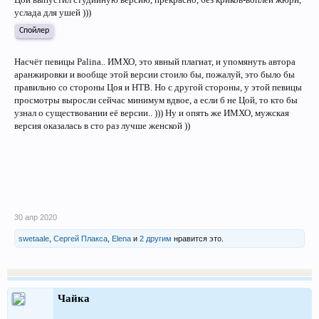
услада для ушей )))
Спойлер
Насчёт певицы Palina.. ИМХО, это явный плагиат, и упомянуть автора
аранжировки и вообще этой версии стоило бы, пожалуй, это было бы
правильно со стороны Цоя и НТВ. Но с другой стороны, у этой певицы
просмотры выросли сейчас минимум вдвое, а если б не Цой, то кто бы
узнал о существовании её версии.. ))) Ну и опять же ИМХО, мужская
версия оказалась в сто раз лучше женской ))
30 апр 2020
swetaale
,
Сергей Плакса
,
Elena
и
2 другим
нравится это.
Чайка