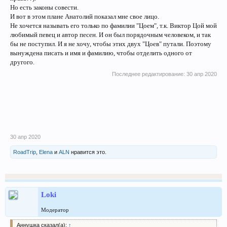
Но есть законы совести.
И вот в этом плане Анатолий показал мне свое лицо.
Не хочется называть его только по фамилии "Цоем", т.к. Виктор Цой мой
любимый певец и автор песен. И он был порядочным человеком, и так
бы не поступил. И я не хочу, чтобы этих двух "Цоев" путали. Поэтому
вынуждена писать и имя и фамилию, чтобы отделить одного от
другого.
Последнее редактирование:
30 апр 2020
30 апр 2020
RoadTrip
,
Elena
и
ALN
нравится это.
Loki
Модератор
Аннушка сказал(а):
↑