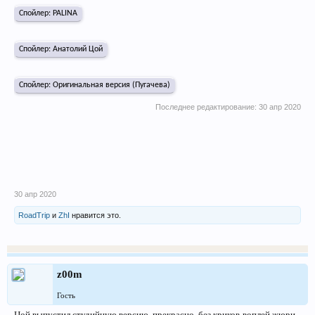
Спойлер:
PALINA
Спойлер:
Aнатолий Цой
Спойлер:
Оригинальная версия (Пугачева)
Последнее редактирование:
30 апр 2020
30 апр 2020
RoadTrip
и
ZhI
нравится это.
z00m
Гость
Цой выпустил студийную версию, прекрасно, без криков-воплей жюри,