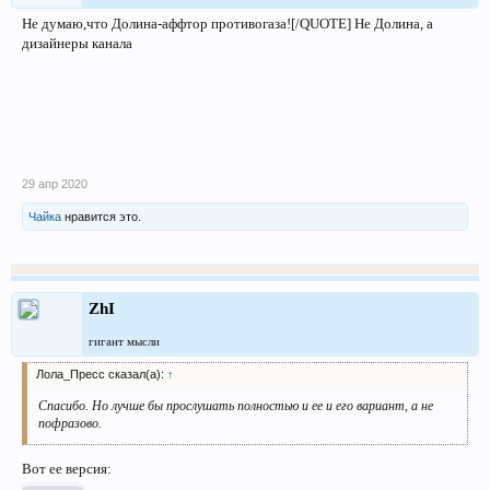
Не думаю,что Долина-аффтор противогаза![/QUOTE] Не Долина, а
дизайнеры канала
29 апр 2020
Чайка
нравится это.
ZhI
гигант мысли
Лола_Пресс сказал(а):
↑
Спасибо. Но лучше бы прослушать полностью и ее и его вариант, а не
пофразово.
Вот ее версия: