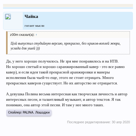
Чайка
гигант мысли
z00m сказал(а):
↑
Цой выпустил студийную версию, прекрасно, без криков-воплей жюри,
услада для ушей )))
Да, у него хорошо получилось. Не зря мне понравилось и на НТВ.
Но хорошо спетый и хорошо саранжированный кавер - это все равно
кавер), и если идея такой прекрасной аранжировки и манеры
исполнения была чьей-то еще, этого не стоит отрицать. Много
прекрасных каверов существует. Но их авторство не отрицается.
А девушка Полина весьма интересная как творческая личность и автор
интересных песен, и талантливый музыкант, и автор текстов. Я так
понимаю, она автор этой песни. И там у нее много таких.
Спойлер:
PALINA. Лошадки
Последнее редактирование:
30 апр 2020