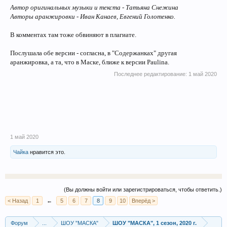
Автор оригинальных музыки и текста - Татьяна Снежина
Авторы аранжировки - Иван Канаев, Евгений Голотенко.
В комментах там тоже обвиняют в плагиате.
Послушала обе версии - согласна, в "Содержанках" другая
аранжировка, а та, что в Маске, ближе к версии Paulina.
Последнее редактирование:
1 май 2020
1 май 2020
Чайка
нравится это.
(Вы должны войти или зарегистрироваться, чтобы ответить.)
< Назад
1
←
5
6
7
8
9
10
Вперёд >
Форум
...
ШОУ "МАСКА"
ШОУ "МАСКА", 1 сезон, 2020 г.