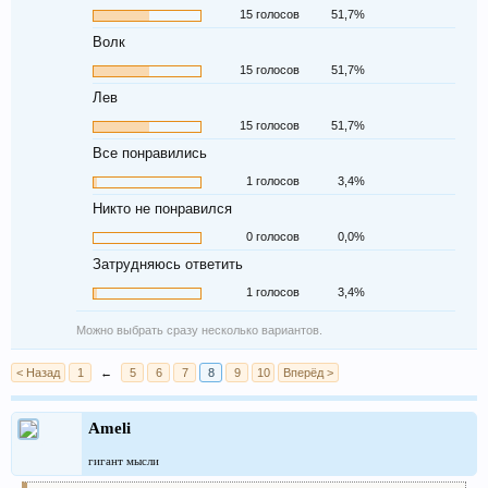
15 голосов
51,7%
Волк
15 голосов
51,7%
Лев
15 голосов
51,7%
Все понравились
1 голосов
3,4%
Никто не понравился
0 голосов
0,0%
Затрудняюсь ответить
1 голосов
3,4%
Можно выбрать сразу несколько вариантов.
< Назад
1
←
5
6
7
8
9
10
Вперёд >
Ameli
гигант мысли