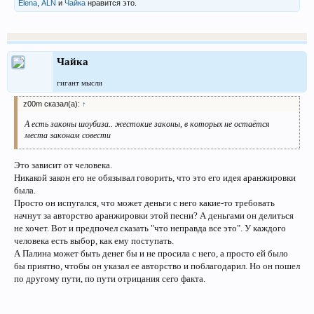
Elena
,
ALN
и
Чайка
нравится это.
Чайка
гигант мысли
z00m сказал(а):
↑
А есть законы шоубиза.. жестокие законы, в которых не остаётся
места законам совести
Это зависит от человека.
Никакой закон его не обязывал говорить, что это его идея аранжировки
была.
Просто он испугался, что может деньги с него какие-то требовать
начнут за авторство аранжировки этой песни? А деньгами он делиться
не хочет. Вот и предпочел сказать "что неправда все это". У каждого
человека есть выбор, как ему поступать.
А Палина может быть денег бы и не просила с него, а просто ей было
бы приятно, чтобы он указал ее авторство и поблагодарил. Но он пошел
по другому пути, по пути отрицания сего факта.