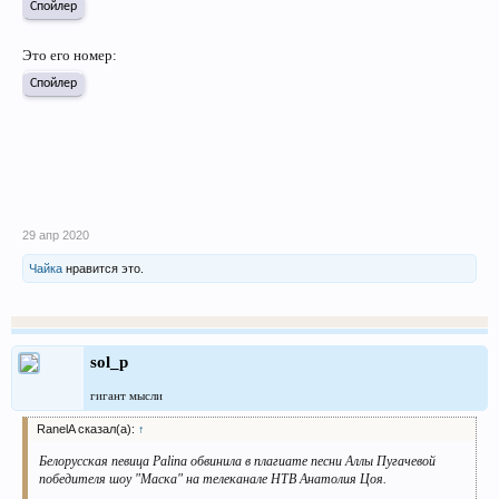
Спойлер
Это его номер:
Спойлер
29 апр 2020
Чайка
нравится это.
sol_p
гигант мысли
RanelA сказал(а):
↑
Белорусская певица Palina обвинила в плагиате песни Аллы Пугачевой
победителя шоу "Маска" на телеканале НТВ Анатолия Цоя.