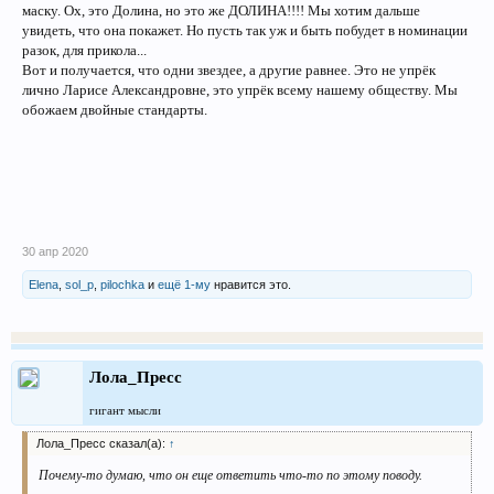
маску. Ох, это Долина, но это же ДОЛИНА!!!! Мы хотим дальше
увидеть, что она покажет. Но пусть так уж и быть побудет в номинации
разок, для прикола...
Вот и получается, что одни звездее, а другие равнее. Это не упрёк
лично Ларисе Александровне, это упрёк всему нашему обществу. Мы
обожаем двойные стандарты.
30 апр 2020
Elena
,
sol_p
,
pilochka
и
ещё 1-му
нравится это.
Лола_Пресс
гигант мысли
Лола_Пресс сказал(а):
↑
Почему-то думаю, что он еще ответить что-то по этому поводу.