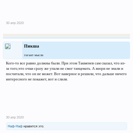
30 апр 2020
Пикша
гигант мысли
Кого-то все равно должны были. При этом Такменев сам сказал, что из-
за того,что очки сразу же упали не смог танцевать. А жюри не знали и
посчитали, что он не может. Вот наверное и решили, что дальше ничего
интересного не покажет, вот и слили.
30 апр 2020
Наф-Наф
нравится это.