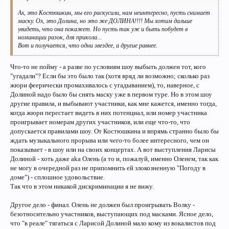
Ах, это Костюшкин, мы его раскусили, нам неинтересно, пусть снимает
маску. Ох, это Долина, но это же ДОЛИНА!!!! Мы хотим дальше
увидеть, что она покажет. Но пусть так уж и быть побудет в
номинации разок, для прикола...
Вот и получается, что одни звездее, а другие равнее.
Что-то не пойму - а разве по условиям шоу выбыть должен тот, кого
"угадали"? Если бы это было так (хотя вряд ли возможно; сколько раз
жюри феерически промахивалось с угадыванием), то, наверное, с
Долиной надо было бы снять маску уже в первом туре. Но в этом шоу
другие правила, и выбывают участники, как мне кажется, именно тогда,
когда жюри перестает видеть в них потенциал, или номер участника
проигрывает номерам других участников, или еще что-то, что
допускается правилами шоу. От Костюшкина и впрямь странно было бы
ждать музыкального прорыва или чего-то более интересного, чем он
показывает - в шоу или на своих концертах. А вот выступления Ларисы
Долиной - хоть даже aka Олень (а то и, пожалуй, именно Оленем, так как
не могу в очередной раз не припомнить ей злокозненную "Погоду в
доме") - сплошное удовольствие.
Так что в этом никакой дискриминации я не вижу.
Другое дело - финал. Олень не должен был проигрывать Волку -
безотносительно участников, выступающих под масками. Ясное дело,
что "в реале" тягаться с Ларисой Долиной мало кому из вокалистов под