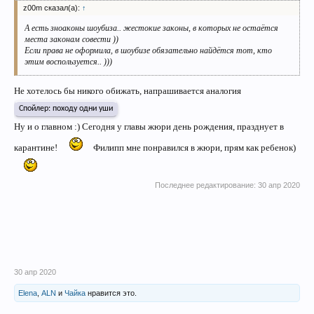
z00m сказал(а):
↑
А есть зноаконы шоубиза.. жестокие законы, в которых не остаётся
места законам совести ))
Если права не оформила, в шоубизе обязательно найдётся тот, кто
этим воспользуется.. )))
Не хотелось бы никого обижать, напрашивается аналогия
Спойлер:
походу одни уши
Ну и о главном :) Сегодня у главы жюри день рождения, празднует в
карантине!
Филипп мне понравился в жюри, прям как ребенок)
Последнее редактирование:
30 апр 2020
30 апр 2020
Elena
,
ALN
и
Чайка
нравится это.