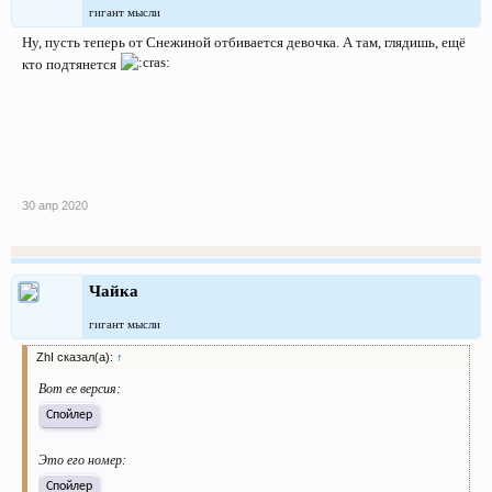
гигант мысли
Ну, пусть теперь от Снежиной отбивается девочка. А там, глядишь, ещё
кто подтянется
30 апр 2020
Чайка
гигант мысли
ZhI сказал(а):
↑
Вот ее версия:
Спойлер
Это его номер:
Спойлер