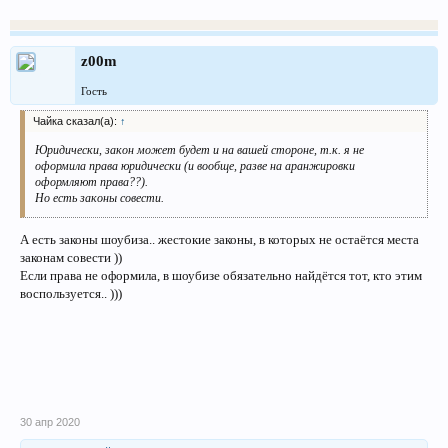
z00m
Гость
Чайка сказал(а):
↑
Юридически, закон может будет и на вашей стороне, т.к. я не
оформила права юридически (и вообще, разве на аранжировки
оформляют права??).
Но есть законы совести.
А есть законы шоубиза.. жестокие законы, в которых не остаётся места
законам совести ))
Если права не оформила, в шоубизе обязательно найдётся тот, кто этим
воспользуется.. )))
30 апр 2020