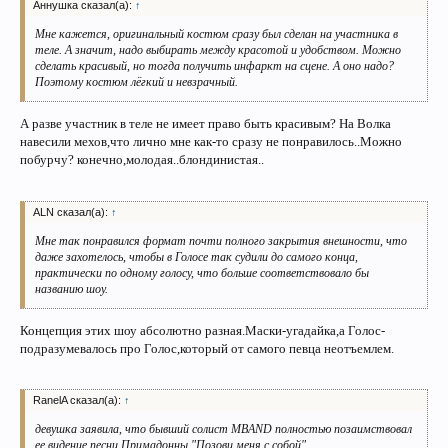
Аннушка сказал(а):
↑
Мне кажется, оригинальный костюм сразу был сделан на участника в
теле. А значит, надо выбирать между красотой и удобством. Можно
сделать красивый, но тогда получить инфаркт на сцене. А оно надо?
Поэтому костюм лёгкий и невзрачный.
А разве участник в теле не имеет право быть красивым? На Волка
навесили мехов,что лично мне как-то сразу не понравилось..Можно
побурчу? конечно,молодая..блондинистая..
ALN сказал(а):
↑
Мне так понравился формат почти полного закрытия внешности, что
даже захотелось, чтобы в Голосе так судили до самого конца,
практически по одному голосу, что больше соответствовало бы
названию шоу.
Концепция этих шоу абсолютно разная.Маски-угадайка,а Голос-
подразумевалось про Голос,который от самого певца неотъемлем.
RanelA сказал(а):
↑
девушка заявила, что бывший солист MBAND полностью позаимствовал
ее видение песни Примадонны "Позови меня с собой"