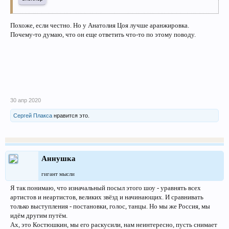
Похоже, если честно. Но у Анатолия Цоя лучше аранжировка.
Почему-то думаю, что он еще ответить что-то по этому поводу.
30 апр 2020
Сергей Плакса
нравится это.
Аннушка
гигант мысли
Я так понимаю, что изначальный посыл этого шоу - уравнять всех
артистов и неартистов, великих звёзд и начинающих. И сравнивать
только выступления - постановки, голос, танцы. Но мы же Россия, мы
идём другим путём.
Ах, это Костюшкин, мы его раскусили, нам неинтересно, пусть снимает