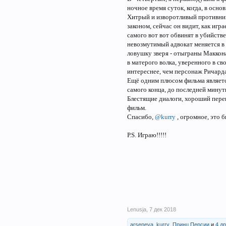
ночное время суток, когда, в осно
Хитрый и изворотливый противник,
законом, сейчас он видит, как игр
самого вот вот обвинят в убийств
невозмутимый адвокат меняется в 
ловушку зверя - отыграны Маккон
в матерого волка, уверенного в с
интереснее, чем персонаж Ричарда
Ещё одним плюсом фильма является
самого конца, до последней минут
Блестящие диалоги, хороший пере
фильм.
Спасибо,
@kurry
, огромное, это б
Р.S. Играю!!!!!
Lenusja
,
7 дек 2018
arseneva
,
kurry
,
Принц Персии
и
4 д