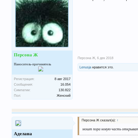
Персона Ж
Персона Ж
,
6 дек 2018
Наноситель-причинятель
Lenusja
нравится это.
Регистрация:
8 авг 2017
Сообщения:
16.054
Симпатии:
130.822
Пол:
Женский
Персона Ж сказал(а):
↑
мошт пора новую часть открыва
Аделана