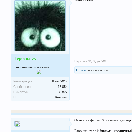
Персона Ж
Персона Ж
,
6 дек 2018
Наноситель-причинятель
Lenusja
нравится это.
Регистрация:
8 авг 2017
Сообщения:
16.054
Симпатии:
130.822
Пол:
Женский
Отзыв на фильм "Линкольн для адв
Главный герой фильма- ироничный