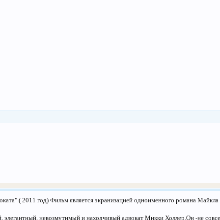
оката" ( 2011 год) Фильм является экранизацией одноименного романа Майкла 
, элегантный, невозмутимый и находчивый адвокат Микки Холлер.Он -не совсе