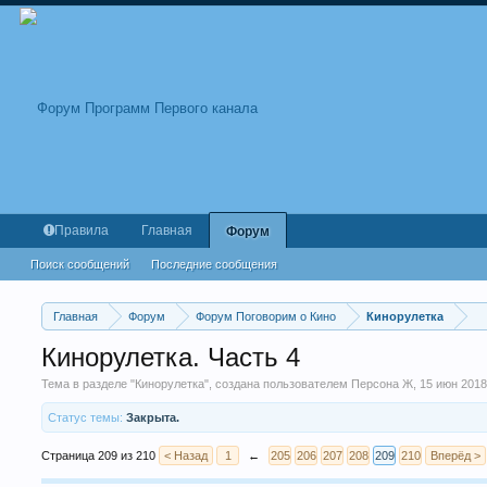
Правила
Главная
Форум
Поиск сообщений
Последние сообщения
Главная
Форум
Форум Поговорим о Кино
Кинорулетка
Кинорулетка. Часть 4
Тема в разделе "
Кинорулетка
", создана пользователем
Персона Ж
,
15 июн 201
Статус темы:
Закрыта.
Страница 209 из 210
< Назад
1
←
205
206
207
208
209
210
Вперёд >