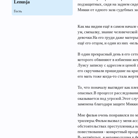
Lenusja
подзащитных, сидя на заднем сид
Микки от одного зала судебных за
Гость
Как мы видим ещё в самом начале 
ум, смекалку, знание человеческо
девочки.На его груди даже матеры
ещё его отцом, и один из них -нел
В один прекрасный день в его сет
которого обвиняют в избиении жен
Луису записку с адресом и ценой з
его скручивали пришедшие на крик
его мать тоже когда-то стала жерт
То, что поначалу выглядит как пл
опасных.В процессе расследования
оказывается под угрозой.Этот слу
заменена благодаря защите Микки 
Мне фильм очень понравился по м
триллеры.Фильм вызвал у меня ас
обстоятельствах преступления,а на
повествования - конкретный проце
В- четвёртых, я неравнодушна к ф