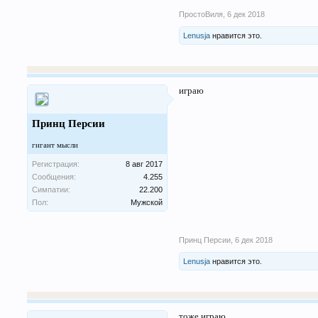
ПростоВиля
,
6 дек 2018
Lenusja
нравится это.
играю
Принц Персии
гигант мысли
Регистрация:
8 авг 2017
Сообщения:
4.255
Симпатии:
22.200
Пол:
Мужской
Принц Персии
,
6 дек 2018
Lenusja
нравится это.
тоже играю