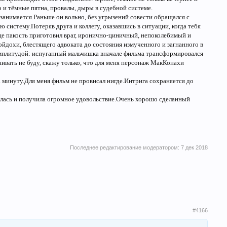
то и тёмные пятна, провалы, дыры в судебной системе.
 занимается.Раньше он вольно, без угрызений совести обращался с
ю систему.Потеряв друга и коллегу, оказавшись в ситуации, когда тебя
 еще пакость приготовил враг, иронично-циничный, непоколебимый и
ойдохи, блестящего адвоката до состояния измученного и загнанного в
амплитудой: испуганный мальчишка вначале фильма трансформировался
нивать не буду, скажу только, что для меня персонаж МакКонахи
 минуту.Для меня фильм не провисал нигде.Интрига сохраняется до
алась и получила огромное удовольствие.Очень хорошо сделанный
Последнее редактирование модератором:
7 дек 2018
#4166