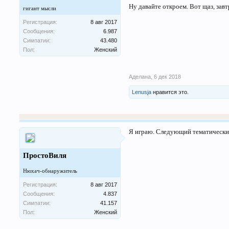
Ну давайте откроем. Вот щаз, зав
гигант мысли
Регистрация:
8 авг 2017
Сообщения:
6.987
Симпатии:
43.480
Пол:
Женский
Аделана
,
6 дек 2018
Lenusja
нравится это.
Я играю. Следующий тематический?
ПростоВиля
Нюхач-обнаружитель
Регистрация:
8 авг 2017
Сообщения:
4.837
Симпатии:
41.157
Пол:
Женский