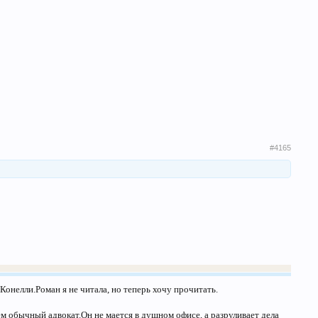
#4165
Конелли.Роман я не читала, но теперь хочу прочитать.
м обычный адвокат.Он не мается в душном офисе, а разруливает дела