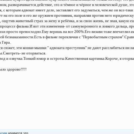
вном, разворачивается действие, это и тёмное и чёрное в человеческой душе, э
 с которым адвокат имеет дело, заставляет его задуматься, чем же он все-таки
ает на его поле и его же оружием противник, направляя против него юридическу
е, ощутив животный страх за жену и ребёнка, и за свою жизнь, не зная, какую
процессе фильма.И вот эти изменения- от самоуверенного и ловкого дельца, пр
ахи просто превосходно.Ему веришь на все 200%.Его визави тоже впечатлил 
воей безнаказанности.Есть в фильме переклички с "Первобытным страхом".Срав
 Гира.
 сюжет, эти кошки-мышки " адвоката преступник" не дают расслабиться ни на
ы.Смотреть- не оторваться.
вод и озвучка.Тонкий юмор и остроты.Качественная картинка.Короче, я оторв
ыло здорово!!!!!
ругим
нравится это.