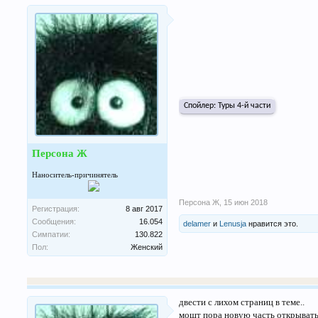
Спойлер:
Туры 4-й части
Персона Ж
Наноситель-причинятель
Персона Ж
,
15 июн 2018
Регистрация:
8 авг 2017
Сообщения:
16.054
delamer
и
Lenusja
нравится это.
Симпатии:
130.822
Пол:
Женский
двести с лихом страниц в теме..
мошт пора новую часть открыват