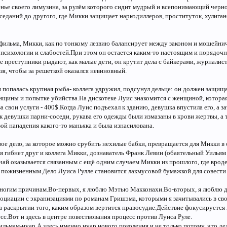
енье своего лимузина, за рулём которого сидит мудрый и всепонимающий чер
седаний до другого, где Микки защищает наркодиллеров, проституток, хулиган
фильма, Микки, как по тонкому лезвию балансирует между законом и мошейнич
й психологии и слабостей.При этом он остается каким-то настоящим и порядоч
е преступники рыдают, как малые дети, он крутит дела с байкерами, журналист
ьзя, чтобы за решеткой оказался невиновный.
и попалась крупная рыба- коллега удружил, подсунул дельце: он должен защища
щины и попытке убийства.На дискотеке Луис знакомится с женщиной, которая 
а свои услуги - 400$.Когда Луис подъехал к зданию, девушка впустила его, а зат
 девушки парни-соседи, рукава его одежды были измазаны в крови жертвы, а т
вой нападения какого-то маньяка и была изнасилована.
евое дело, за которое можно срубить нехилые бабки, превращается для Микки в
 гибнет друг и коллега Микки, дознаватель Франк Левин (обаятельный Уильям 
чай оказывается связанным с ещё одним случаем Микки из прошлого, где врод
пожизненным.Дело Луиса Рулле становится лакмусовой бумажкой для совести ад
ногим причинам.Во-первых, я люблю Мэтью Макконахи.Во-вторых, я люблю де
социации с экранизациями по романам Гришэма, которыми я зачитывались в сво
 раскрытии того, каким образом вертится правосудие.Действие фокусируется им
сс.Вот и здесь в центре повествования процесс против Луиса Руле.
ильмам-нуар.А здесь именно нуар нового поколения,и не только потому, что де