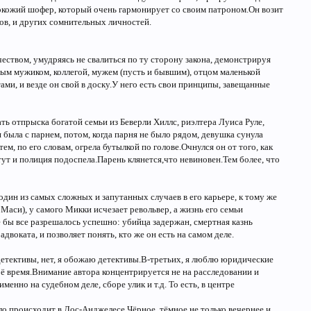
нокожий шофер, который очень гармонирует со своим патроном.Он возит
ов, и других сомнительных личностей.
еством, умудряясь не свалиться по ту сторону закона, демонстрируя
ным мужиком, коллегой, мужем (пусть и бывшим), отцом маленькой
ами, и везде он свой в доску.У него есть свои принципы, завещанные
ть отпрыска богатой семьи из Беверли Хиллс, риэлтера Луиса Руле,
была с парнем, потом, когда парня не было рядом, девушка сунула
ем, по его словам, огрела бутылкой по голове.Очнулся он от того, как
ут и полиция подоспела.Парень клянется,что невиновен.Тем более, что
 один из самых сложных и запутанных случаев в его карьере, к тому же
Маси), у самого Микки исчезает револьвер, а жизнь его семьи
е бы все разрешалось успешно: убийца задержан, смертная казнь
воката, и позволяет понять, кто же он есть на самом деле.
тективы, нет, я обожаю детективы.В-третьих, я люблю юридические
ё время.Внимание автора концентрируется не на расследовании и
енно на судебном деле, сборе улик и т.д. То есть, в центре
ло происходит в Лос-Анджелесе.Чёрное, тёмное не только вечернее и