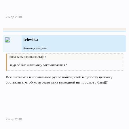
2 мар 2018
televika
Команда форума
роза-мимоза сказал(а):
↑
тур сейчас в пятницу заканчивается?
Всё пытаемся в нормальное русло войти, чтоб в субботу цепочку
составлять, чтоб хоть один день выходной на просмотр был))))
2 мар 2018