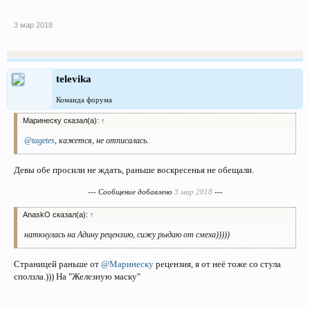
3 мар 2018
televika
Команда форума
Маринеску сказал(а):
↑
@tagetes
, кажется, не отписалась.
Девы обе просили не ждать, раньше воскресенья не обещали.
--- Сообщение добавлено
3 мар 2018
---
AnaskO сказал(а):
↑
наткнулась на Адину рецензию, сижу рыдаю от смеха)))))
Страницей раньше от
@Маринеску
рецензия, я от неё тоже со стула
сползла.))) На "Железную маску"