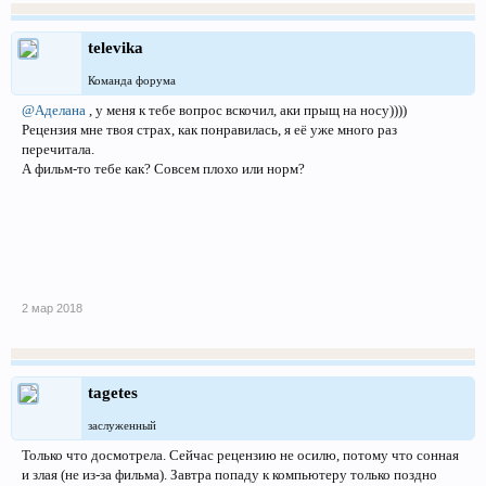
televika
Команда форума
@Аделана
, у меня к тебе вопрос вскочил, аки прыщ на носу))))
Рецензия мне твоя страх, как понравилась, я её уже много раз
перечитала.
А фильм-то тебе как? Совсем плохо или норм?
2 мар 2018
tagetes
заслуженный
Только что досмотрела. Сейчас рецензию не осилю, потому что сонная
и злая (не из-за фильма). Завтра попаду к компьютеру только поздно