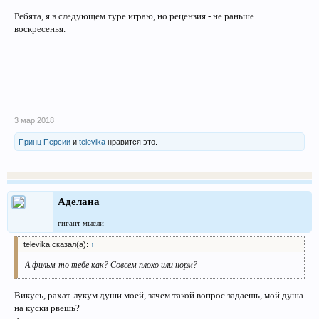
Ребята, я в следующем туре играю, но рецензия - не раньше
воскресенья.
3 мар 2018
Принц Персии
и
televika
нравится это.
Аделана
гигант мысли
televika сказал(а):
↑
А фильм-то тебе как? Совсем плохо или норм?
Викусь, рахат-лукум души моей, зачем такой вопрос задаешь, мой душа
на куски рвешь?