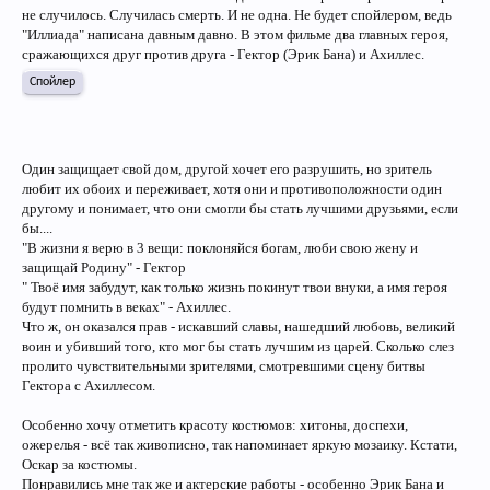
не случилось. Случилась смерть. И не одна. Не будет спойлером, ведь
"Иллиада" написана давным давно. В этом фильме два главных героя,
сражающихся друг против друга - Гектор (Эрик Бана) и Ахиллес.
Спойлер
Один защищает свой дом, другой хочет его разрушить, но зритель
любит их обоих и переживает, хотя они и противоположности один
другому и понимает, что они смогли бы стать лучшими друзьями, если
бы....
"В жизни я верю в 3 вещи: поклоняйся богам, люби свою жену и
защищай Родину" - Гектор
" Твоё имя забудут, как только жизнь покинут твои внуки, а имя героя
будут помнить в веках" - Ахиллес.
Что ж, он оказался прав - искавший славы, нашедший любовь, великий
воин и убивший того, кто мог бы стать лучшим из царей. Сколько слез
пролито чувствительными зрителями, смотревшими сцену битвы
Гектора с Ахиллесом.
Особенно хочу отметить красоту костюмов: хитоны, доспехи,
ожерелья - всё так живописно, так напоминает яркую мозаику. Кстати,
Оскар за костюмы.
Понравились мне так же и актерские работы - особенно Эрик Бана и