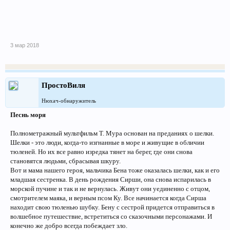
3 мар 2018
ПростоВиля
Нюхач-обнаружитель
Песнь моря
Полнометражный мультфильм Т. Мура основан на преданиях о шелки.
Шелки - это люди, когда-то изгнанные в море и живущие в обличии
тюленей. Но их все равно изредка тянет на берег, где они снова
становятся людьми, сбрасывая шкуру.
Вот и мама нашего героя, мальчика Бена тоже оказалась шелки, как и его
младшая сестренка. В день рождения Сирши, она снова испарилась в
морской пучине и так и не вернулась. Живут они уединенно с отцом,
смотрителем маяка, и верным псом Ку. Все начинается когда Сирша
находит свою тюленью шубку. Бену с сестрой придется отправиться в
волшебное путешествие, встретиться со сказочными персонажами. И
конечно же добро всегда побеждает зло.