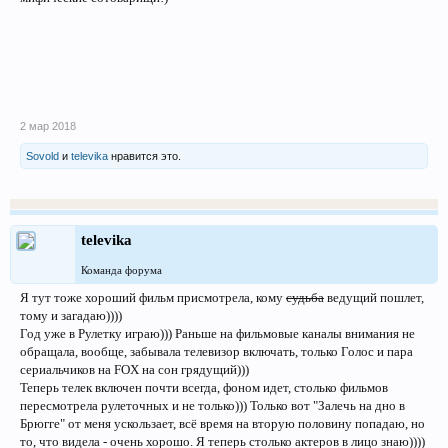
2 мар 2018
Sovold
и
televika
нравится это.
televika
Команда форума
Я тут тоже хороший фильм присмотрела, кому
судьба
ведущий пошлет,
тому и загадаю))))
Год уже в Рулетку играю))) Раньше на фильмовые каналы внимания не
обращала, вообще, забывала телевизор включать, только Голос и пара
сериальчиков на FOX на сон грядущий)))
Теперь телек включен почти всегда, фоном идет, столько фильмов
пересмотрела рулеточных и не только))) Только вот "Залечь на дно в
Брюгге" от меня ускользает, всё время на вторую половину попадаю, но
то, что видела - очень хорошо. Я теперь столько актеров в лицо знаю))))