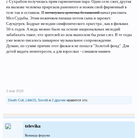
с Сухрабом получилась прям гармоничная пара. Один село сжег, другая
на вылазке человека прирезала раненного и ножик свой фирменный в
теле так и оставила. И
потянулась цепочка беззаконий
начал рисовать
Мел Судьбы. Этим ножичком папаша потом сына и зарежет.
Саундтрек. Бодрые мелодии симфонического оркестра , как в фильмах
50-х годов. А ведь можно было на основе национальных мелодий
забабахать такое, что зрителей из зала выносили бы реки слез. В те годы
уже вовсю писалось шикарное музыкальное сопровождение.
Думаю, по сумме причин этот фильм и не попал в "Золотой фонд". Для
детей видать неинтересен, а для взрослых - слишком наивен.
3 мар 2018
Death Cult
,
Little15
,
Sovold
и
2 другим
нравится это.
televika
Команда форума