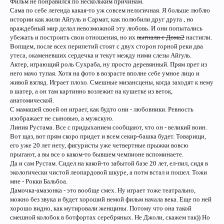
Фильм не понравился по нескольким причинам.
Сама по себе легенда какая-то уж совсем нелогичная. Я больше люблю
истории как жили Айгуль и Сармат, как полюбили друг друга , но
враждебный мир делал невозможной эту любовь. И они попытались
убежать и построить свои отношения, но их
выгнали с Дома2
настигли.
Вопщем, после всех перипетий стоят с двух сторон горной реки два
утеса, окаменевших сердечка и текут между ними слезы Айгуль.
Актер, играющий роль Сухраба, ну просто деревянный. Прям прет из
него мачо тупая. Хотя на фото в возрасте вполне себе умное лицо и
живой взгляд. Играет плохо. Смешные мизансцены, когда заходят к нему
в шатер, а он там картинно возлежит на кушетке из веток,
анатомической.
С мамашей своей он играет, как будто они - любовники. Ревность
изображает не сыновью, а мужскую.
Линия Рустама. Все с придыханием сообщают, что он - великий воин.
Вот щаз, вот прям скоро придет и всем секир-башка будет. Товарищи,
его уже 20 лет нету, фигуристы уже четвертные прыжки вовсю
прыгают, а вы все о каком-то бывшем чемпионе вспоминаете.
Да и сам Рустам. Сидел на какой-то забытой базе 20 лет, ел-пил, сидя в
экологически чистой леопардовой шкуре, а потм встал и пошел. Тожи
мне - Рокки Бальбоа.
Дамочка-амазонка - это вообще смех. Ну играет тоже театрально,
можно без звука и будет хороший немой фильм начала века. Еще по ней
хорошо видно, как мутировали женщины. Потому что она такой
смешной колобок в ботфортах серебряных. Не Джоли, скажем так)) Но