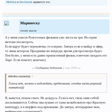
Mel'nica
и
Vorchonok
нравится это.
Маринеску
гигант мысли
А у меня список Рулеточных фильмов уже листа на три. Из серии
мечтаю посмотреть.
Если вдруг будет перекличка, то я играю. Завтра если и выйду в эфир,
то лишь вечером. Праздники же впереди, время для просмотра будет.
Тем более, у меня есть давно припасенный фильм, я мечтаю загадать его
Ларе. Если повезет, конечно)
--- Сообщение добавлено
2 мар 2018
---
televika сказал(а):
↑
Голоса нет, можно и подождать, предполагаю, сегодня часть рецензий
появится)))
Я, кажется, пошла спать. Не дождусь. Голоса нет, глаза сами собой
захлопываются. Сейчас выслушаю от сына колыбельную про Красную
шапендру, и к морфею под крылышко. До завтра, легендарные мои,
мифические сотоварищи!)