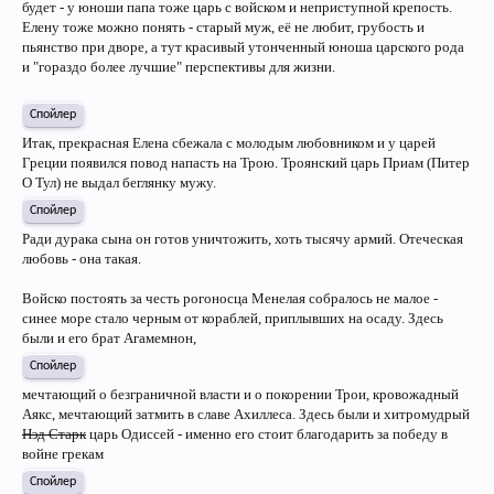
будет - у юноши папа тоже царь с войском и неприступной крепость.
Елену тоже можно понять - старый муж, её не любит, грубость и
пьянство при дворе, а тут красивый утонченный юноша царского рода
и "гораздо более лучшие" перспективы для жизни.
Спойлер
Итак, прекрасная Елена сбежала с молодым любовником и у царей
Греции появился повод напасть на Трою. Троянский царь Приам (Питер
О Тул) не выдал беглянку мужу.
Спойлер
Ради дурака сына он готов уничтожить, хоть тысячу армий. Отеческая
любовь - она такая.
Войско постоять за честь рогоносца Менелая собралось не малое -
синее море стало черным от кораблей, приплывших на осаду. Здесь
были и его брат Агамемнон,
Спойлер
мечтающий о безграничной власти и о покорении Трои, кровожадный
Аякс, мечтающий затмить в славе Ахиллеса. Здесь были и хитромудрый
Нэд Старк
царь Одиссей - именно его стоит благодарить за победу в
войне грекам
Спойлер