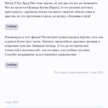
Питер О Тул. Бред Пит тоже хорош, но эти два его все же затмевают.
Что же касается Орландо Блума (Парис), то его реально хотелось
пристукнуть - адюльтер повлек так много смертей, гибели семьи и
царства, но это претензия к герою, не актеру, а Блумика я лю)))
Спойлер
Рекомендую я этот фильм? Посмотрите режиссерскую версию, хоть она
и длится более трех часов. Эпичное, масштабное, красивое зрелище и
искренние чувства. Ожившая легенда. А что до исторических
точностей и неточностей - так это кино, а не учебное пособие.
Спасибо загадавшему за доставленное удовольствие.
Спойлер
Последнее редактирование:
3 мар 2018
3 мар 2018