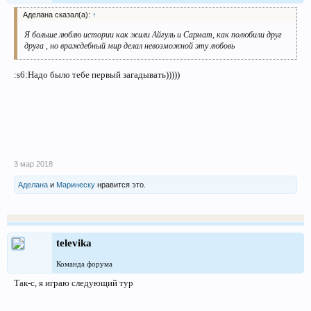
Аделана сказал(а):
↑
Я больше люблю истории как жили Айгуль и Сармат, как полюбили друг
друга , но враждебный мир делал невозможной эту любовь
:s6:Надо было тебе первый загадывать)))))
3 мар 2018
Аделана
и
Маринеску
нравится это.
televika
Команда форума
Так-с, я играю следующий тур