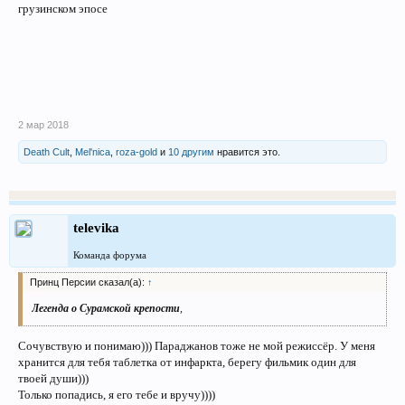
грузинском эпосе
2 мар 2018
Death Cult
,
Mel'nica
,
roza-gold
и
10 другим
нравится это.
televika
Команда форума
Принц Персии сказал(а):
↑
Легенда о Сурамской крепости
,
Сочувствую и понимаю))) Параджанов тоже не мой режиссёр. У меня
хранится для тебя таблетка от инфаркта, берегу фильмик один для
твоей души)))
Только попадись, я его тебе и вручу))))