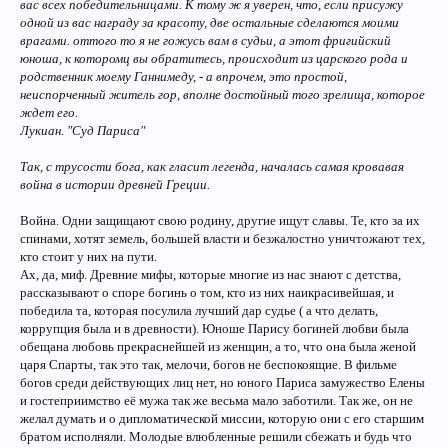
вас всех победительницами. К тому ж я уверен, что, если присужу
одной из вас награду за красоту, две остальные сделаются моими
врагами. оттого то я не гожусь вам в судьи, а этот фригийский
юноша, к которомц вы обратитесь, происходит из царского рода и
родственник моему Ганнимеду, - а впрочем, это простой,
неиспорченный житель гор, вполне достойный того зрелища, которое
ждет его.
Лукиан. "Суд Париса"
Так, с трусости бога, как гласит легенда, началась самая кровавая
война в истории древней Греции.
Война. Одни защищают свою родину, другие ищут славы. Те, кто за их
спинами, хотят земель, большей власти и безжалостно уничтожают тех,
кто стоит у них на пути.
Ах, да, миф. Древние мифы, которые многие из нас знают с детства,
рассказывают о споре богинь о том, кто из них наикрасивейшая, и
победила та, которая посулила лучший дар судье ( а что делать,
коррупция была и в древности). Юноше Парису богиней любви была
обещана любовь прекраснейшей из женщин, а то, что она была женой
царя Спарты, так это так, мелочи, богов не беспокоящие. В фильме
богов среди действующих лиц нет, но юного Париса замужество Елены
и гостеприимство её мужа так же весьма мало заботили. Так же, он не
желал думать и о дипломатической миссии, которую они с его старшим
братом исполняли. Молодые влюбленные решили сбежать и будь что