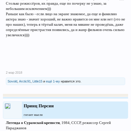
Столько режиссёров, их правда, еще по почерку не узнаю, за
небольшим исключением)))
Раньше как было - если лицо на экране знакомое, да еще и фамилию
актера знаю - значит хороший, не важно нравится он мне или нет (это не
про наших), теперь я тёртый калач, меня на мякине не проведёшь, даже
определённые пристрастия появились, да и жанр фильмов очень сильно
увеличился))))
2 мар 2018
Sovold
,
Arctic91
,
Little15
и
ещё 1-му
нравится это.
Принц Персии
гигант мысли
Легенда о Сурамской крепости
, 1984, СССР, режиссер Сергей
Параджанов