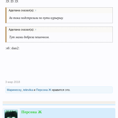
:D::D::D:
Аделана сказал(а):
↑
да тока подстрелили по пути курьершу.
Аделана сказал(а):
↑
Тут мами добрела пешочком.
:s6::dan2:
3 мар 2018
Маринеску
,
televika
и
Персона Ж
нравится это.
Персона Ж