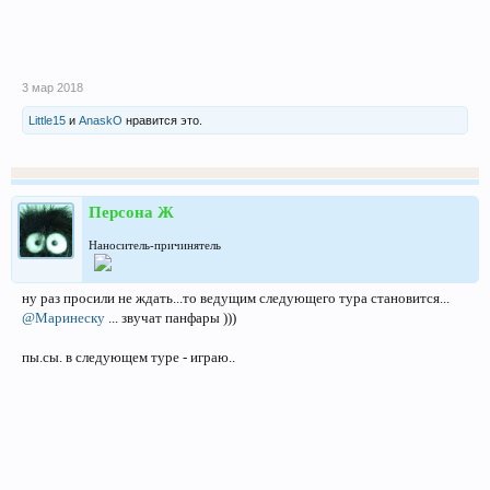
3 мар 2018
Little15
и
AnaskO
нравится это.
Персона Ж
Наноситель-причинятель
ну раз просили не ждать...то ведущим следующего тура становится...
@Маринеску
... звучат панфары )))
пы.сы. в следующем туре - играю..