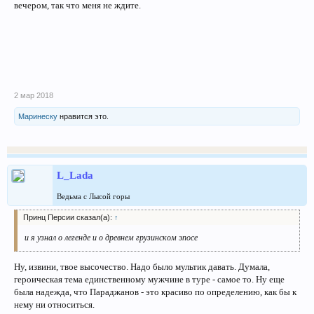
вечером, так что меня не ждите.
2 мар 2018
Маринеску
нравится это.
L_Lada
Ведьма с Лысой горы
Принц Персии сказал(а):
↑
и я узнал о легенде и о древнем грузинском эпосе
Ну, извини, твое высочество. Надо было мультик давать. Думала,
героическая тема единственному мужчине в туре - самое то. Ну еще
была надежда, что Параджанов - это красиво по определению, как бы к
нему ни относиться.