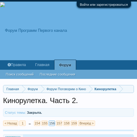
Войти или зарегистрироваться
Правила
Главная
Форум
Поиск сообщений
Последние сообщения
Главная
Форум
Форум Поговорим о Кино
Кинорулетка
Кинорулетка. Часть 2.
Статус темы:
Закрыта.
< Назад
1
←
154
155
156
157
158
159
Вперёд >