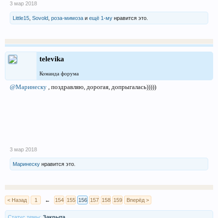
3 мар 2018
Little15
,
Sovold
,
роза-мимоза
и
ещё 1-му
нравится это.
televika
Команда форума
@Маринеску
, поздравляю, дорогая, допрыгалась)))))
3 мар 2018
Маринеску
нравится это.
< Назад
1
←
154
155
156
157
158
159
Вперёд >
Статус темы:
Закрыта.