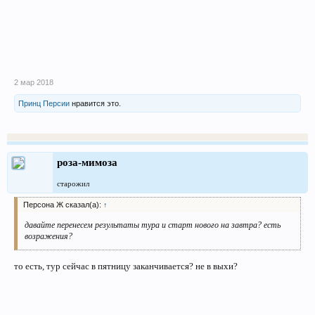
2 мар 2018
Принц Персии
нравится это.
роза-мимоза
старожил
Персона Ж сказал(а):
↑
давайте перенесем результаты тура и старт нового на завтра? есть
возражения?
то есть, тур сейчас в пятницу заканчивается? не в выхи?