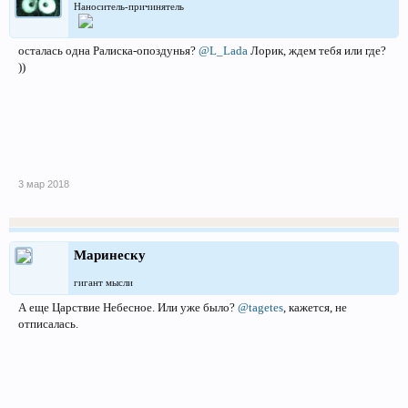
Наноситель-причинятель
осталась одна Ралиска-опоздунья?
@L_Lada
Лорик, ждем тебя или где?
))
3 мар 2018
Маринеску
гигант мысли
А еще Царствие Небесное. Или уже было?
@tagetes
, кажется, не
отписалась.