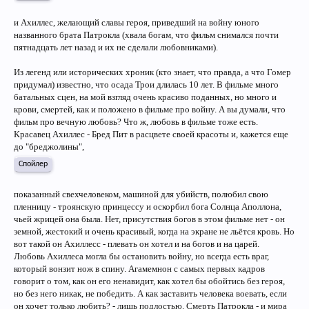
и Ахиллес, желающий славы героя, приведший на войну юного
названного брата Патрокла (хвала богам, что фильм снимался почти
пятнадцать лет назад и их не сделали любовниками).
Из легенд или исторических хроник (кто знает, что правда, а что Гомер
придумал) известно, что осада Трои длилась 10 лет. В фильме много
батальных сцен, на мой взгляд очень красиво поданных, но много и
крови, смертей, как и положено в фильме про войну. А вы думали, что
фильм про вечную любовь? Что ж, любовь в фильме тоже есть.
Красавец Ахиллес - Бред Пит в расцвете своей красоты и, кажется еще
до "бреджолины",
Спойлер
показанный свехчеловеком, машиной для убийств, полюбил свою
пленницу - троянскую принцессу и оскорбил бога Солнца Аполлона,
чьей жрицей она была. Нет, присутствия богов в этом фильме нет - он
земной, жестокий и очень красивый, когда на экране не льётся кровь. Но
вот такой он Ахиллесс - плевать он хотел и на богов и на царей.
Любовь Ахиллеса могла бы остановить войну, но всегда есть враг,
который вонзит нож в спину. Агамемнон с самых первых кадров
говорит о том, как он его ненавидит, как хотел бы обойтись без героя,
но без него никак, не победить. А как заставить человека воевать, если
он хочет только любить? - лишь подлостью. Смерть Патрокла - и мира