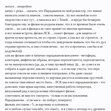
эхехех... попробую
начну с режа.... сказать, что Параджанов не мой режиссер, это значит
написать повесть ниачом... совсем ниачом... ну вот нилюблю я его
творчество и все тут... а началось все с Теней.... и вроде бы безмерно
благодарен ему за фильм на родном языке. что в те времена было очень
смело.... но сам я фильм я не смог принят по многим причинам...
и вот новая встреча, фильм ЛСК.... сюжет фильма - для защиты от
врагов нужна крепость, но ее строят, строят, а она все не строится... и
тогда юноша соглашается чтобы его замуровали живьем, что бы его дух
охранял крепость, и она стояла вечно... но это я прочитал, сам бы я не
додумался))
сам же фильм снят в типично параджановском ключе - метафоры,
аллегории, мифически образы, которые переплетаются, переплетаются,
но не выпереплелись (да, да, я таки трезвый пишу ))).... не сумел я их
собрать в одно целое, как ни старался.... а если еще учесть, что игра
актеров совсем не альо (слишком театрально, я бы даже сказал
вызывающе нереалистично), то картина рисуется немножко грустной...
но плюсы таки имеют место быть... ЛСК как и все параджановское - это
довольно таки яркая картина, качественная работа оператора,
визуальный ряд и натурсъемки обогащают фильм...
советовать ли вам его смотреть - только если вы поклонник
Параджанова... если как я - не пойдет, поверьте)
фильму поставлю - 5, за картинку в основном
но в любом случае спасибо, это опыт)... и я узнал о легенде и о древнем