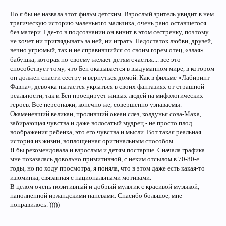
Но я бы не назвала этот фильм детским. Взрослый зритель увидит в нем
трагическую историю маленького мальчика, очень рано оставшегося
без матери. Где-то в подсознании он винит в этом сестренку, поэтому
не хочет ни приглядывать за ней, ни играть. Недостаток любви, друзей,
вечно угрюмый, так и не справившийся со своим горем отец, «злая»
бабушка, которая по-своему желает детям счастья.... все это
способствует тому, что Бен оказывается в выдуманном мире, в котором
он должен спасти сестру и вернуться домой. Как в фильме «Лабиринт
Фавна», девочка пытается укрыться в своих фантазиях от страшной
реальности, так и Бен проецирует живых людей на мифологических
героев. Все персонажи, конечно же, совершенно узнаваемы.
Окаменевший великан, проливший океан слез, колдунья сова-Маха,
забирающая чувства и даже волосатый мудрец - не просто плод
воображения ребенка, это его чувства и мысли. Вот такая реальная
история из жизни, воплощенная оригинальным способом.
Я бы рекомендовала и взрослым и детям постарше. Сначала графика
мне показалась довольно примитивной, с неким отсылом в 70-80-е
годы, но по ходу просмотра, я поняла, что в этом даже есть какая-то
изюминка, связанная с национальными мотивами.
В целом очень позитивный и добрый мультик с красивой музыкой,
наполненной ирландскими напевами. Спасибо большое, мне
понравилось. )))))