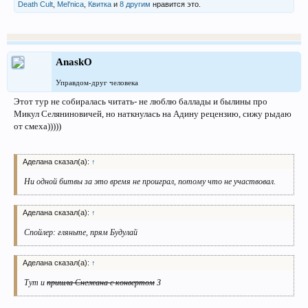
Death Cult
,
Mel'nica
,
Квитка
и
8 другим
нравится это.
AnaskO
Управдом-друг человека
Этот тур не собиралась читать- не люблю баллады и былины про
Микул Селяниновичей, но наткнулась на Адину рецензию, сижу рыдаю
от смеха)))))
Аделана сказал(а):
↑
Ни одной битвы за это время не проиграл, потому что не участвовал.
Аделана сказал(а):
↑
Спойлер: гляньте, прям Будулай
Аделана сказал(а):
↑
Тут и
пришла Снежана с конвертом
З