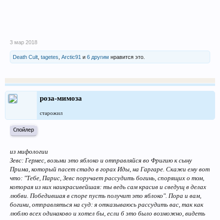
3 мар 2018
Death Cult
,
tagetes
,
Arctic91
и
6 другим
нравится это.
роза-мимоза
старожил
Спойлер
из мифологии
Зевс: Гермес, возьми это яблоко и отправляйся во Фригию к сыну
Прима, который пасет стадо в горах Иды, на Гаргаре. Скажи ему вот
что: "Тебе, Парис, Зевс поручает рассудить богинь, спорящих о том,
которая из них наикрасивейшая: ты ведь сам красив и сведущ в делах
любви. Победившая в споре пусть получит это яблоко". Пора и вам,
богини, отправляться на суд: я отказываюсь рассудить вас, так как
люблю всех одинаково и хотел бы, если б это было возможно, видеть