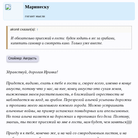
Маринеску
гигант мысли
akonit сказал(а):
↑
И обязательно приезжай в гости: будем ходить в лес за грибами,
кипятить самовар и смотреть кино. Только уже вместе.
Спойлер:
Авгрусть
Здравствуй, дорогая Иринка!
Придется, видимо, ехать к тебе в гости и, скорее всего, именно в конце
августа, потому что у нас, на юге, конец августа-это сухая земля,
выжженная зноем растительность, в ближайшей окрестности не
наблюдается ни ягод, ни грибов. Перезрелой алычой усыпаны дорожки
и тропинки моего маленького южного города. Можно устраивать
алычовые войны, на пример испанских помидорных или апельсиновых.
Но пока алыча валяется на дорожках и тропинках без дела. Поэтому,
знаешь, ты тоже приезжай ко мне в гости, нам будет, чем заняться))))
Приеду я к тебе, конечно же, и на чай со смородиновым листом, и на