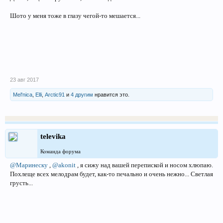
Шото у меня тоже в глазу чегой-то мешается...
23 авг 2017
Mel'nica
,
Elli
,
Arctic91
и
4 другим
нравится это.
televika
Команда форума
@Маринеску
,
@akonit
, я сижу над вашей перепиской и носом хлюпаю.
Похлеще всех мелодрам будет, как-то печально и очень нежно... Светлая
грусть...