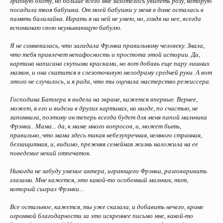
грибную охоту, но больше всего мне захотелось увидеть розу, которую
посадила твоя бабушка. От моей бабушки у меня в доме осталась в
память балалайка. Играть я на ней не умею, но, глядя на нее, всегда
вспоминаю свою неунывающую бабулю.
Я не сомневалась, что загадала Фрэнки правильному человеку. Знала,
что тебя привлечет непафосность и простота этой истории. Да,
картина написана скупыми красками, но вот добавь еще пару лишних
мазков, и она скатится в слезоточивую мелодраму средней руки. А вот
этого не случилось, и я рада, что ты оценила мастерство режиссера.
Господина Батлера я видела на экране, кажется впервые. Вернее,
может, я его и видела в других картинах, но нигде, по счастью, не
запомнила, поэтому он теперь всегда будет для меня папой мальчика
Фрэнки.. Мама... да, к маме много вопросов, и, может быть,
правильно, что мама здесь такая небезупречная, немного странная,
беззащитная, и, видимо, прежняя семейная жизнь наложила на ее
поведение некий отпечаток.
Никогда не забуду умение актера, играющего Фрэнки, разговаривать
глазами. Мне кажется, это какой-то особенный мальчик, тот,
который сыграл Фрэнки...
Все остальное, кажется, ты уже сказала, и добавить нечего, кроме
огромной благодарности за это искреннее письмо мне, какой-то