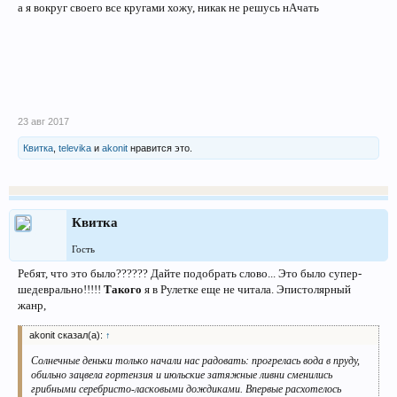
а я вокруг своего все кругами хожу, никак не решусь нАчать
23 авг 2017
Квитка
,
televika
и
akonit
нравится это.
Квитка
Гость
Ребят, что это было?????? Дайте подобрать слово... Это было супер-
шедеврально!!!!!
Такого
я в Рулетке еще не читала. Эпистолярный
жанр,
akonit сказал(а):
↑
Солнечные деньки только начали нас радовать: прогрелась вода в пруду,
обильно зацвела гортензия и июльские затяжные ливни сменились
грибными серебристо-ласковыми дождиками. Впервые расхотелось