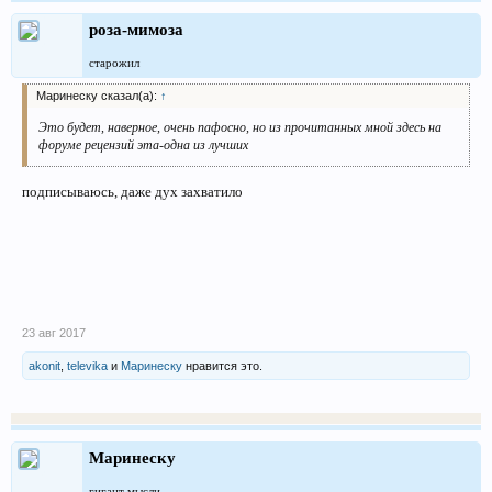
роза-мимоза
старожил
Маринеску сказал(а):
↑
Это будет, наверное, очень пафосно, но из прочитанных мной здесь на
форуме рецензий эта-одна из лучших
подписываюсь, даже дух захватило
23 авг 2017
akonit
,
televika
и
Маринеску
нравится это.
Маринеску
гигант мысли