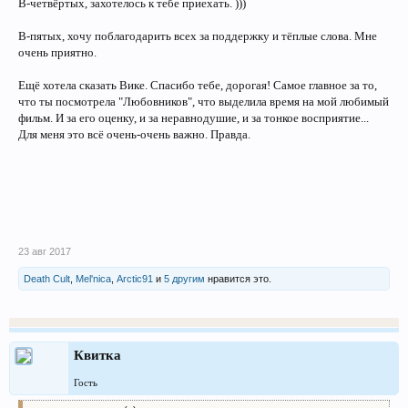
В-четвёртых, захотелось к тебе приехать. )))
В-пятых, хочу поблагодарить всех за поддержку и тёплые слова. Мне
очень приятно.
Ещё хотела сказать Вике. Спасибо тебе, дорогая! Самое главное за то,
что ты посмотрела "Любовников", что выделила время на мой любимый
фильм. И за его оценку, и за неравнодушие, и за тонкое восприятие...
Для меня это всё очень-очень важно. Правда.
23 авг 2017
Death Cult
,
Mel'nica
,
Arctic91
и
5 другим
нравится это.
Квитка
Гость