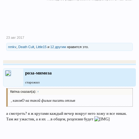
23 авг 2017
nmkv
,
Death Cult
,
Little15
и
12 другим
нравится это.
роза-мимоза
старожил
Квітка сказал(а):
↑
, каковО на такой фильм писать отзыв
а смотреть? я ж кругами каждый вечер вокруг него хожу и все никак.
Там же ужастик, а я их ....в общем, рецензия будет