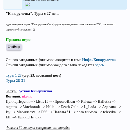
"Кинорулетка". Туры с 27 по ...
идея создания игры "Кинорулетка"на форуме принадлежит пользователю PSS, за что его
сердечно благодарим! ))
Правила игры
Спойлер
Список загаданных фильмов находится в теме
Инфо. Кинорулетка
Списки загаданных фильмов каждого этапа находятся
здесь
Туры 1-27
(стр. 23, последний пост)
Туры 28-31
32 тур.
Русская Кинорулетка
Ведущий:
akonit
Принц Персии --> Little15 --> ПростоВиля --> Квiтка --> Balletka -->
tagetes --> Vorchonok --> Hella --> Death Cult --> L_Lada --> Аделана -->
Isy --> Маринеску --> PSS --> Наталья51 --> роза-мимоза --> televika -->
Elli --> Принц Персии
Фильмы 32-го тура в алфавитном порядке