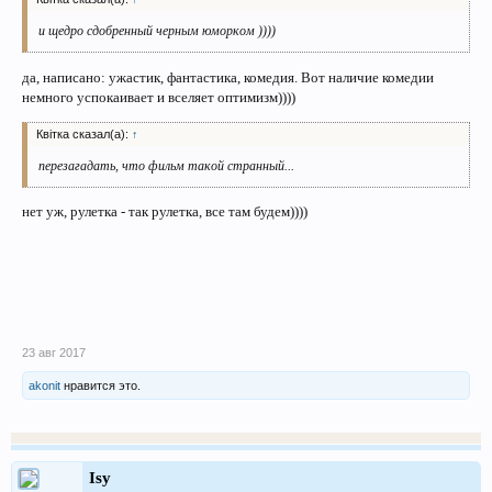
и щедро сдобренный черным юморком ))))
да, написано: ужастик, фантастика, комедия. Вот наличие комедии
немного успокаивает и вселяет оптимизм))))
Квітка сказал(а):
↑
перезагадать, что фильм такой странный...
нет уж, рулетка - так рулетка, все там будем))))
23 авг 2017
akonit
нравится это.
Isy