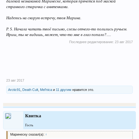
далекой незнакомой Маринеске, которая прячется под маской
странного старичка с аннтенками.
Надеюсь на скорую встречу, твоя Марина.
P. S. Начала читать твоё письмо, слезы отчего-то полились ручьем.
Ириш, ты не видишь, может, что-то мне в глаз попало?.....
Последнее редактирование:
23 авг 2017
23 авг 2017
Arctic91
,
Death Cult
,
Mel'nica
и
11 другим
нравится это.
Квитка
Гость
Маринеску сказал(а):
↑