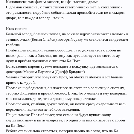
Кинопоиске, там фильм заявлен, как фантастика, драма.
С драмой согласна , с фантастикой категорически нет. К сожалению -
это реальность, подобные события могли произойти если не в каждом
дворе, то в каждом городе - точно.
Итак сюжет:
Большой город, большой вокзал, на вокзале вдруг оказывается человек в
темных очках (Кевин Спейси), который сразу же становится свидетелем
грабежа.
Прибывшей полиции, человек сообщает, что документов с собой не
имеет равно, как и билетов, потому как путешествует по световому
лучу и прибыл прямиком с планеты Ка-Пэкс.
Естественно парень тут-же попадает в психушку, где знакомится с
доктором Марком Пауэллом (Джефф Бриджес)
Человек говорит, что зовут его Прот, он обожает яблоки и ест бананы
прямо с кожурой.
Прот очень убедителен, он знает все на свете про солнечную систему,
теорию Энштейна и прочий космос. В какой-то момент я ему поверила,
мне показалось даже, что и доктор ему поверил тоже.
Прот спокоен, улыбчив, дружелюбен, он почти сразу очаровывает весь
персонал и пациентов лечебного заведения.
Пациентам же Прот обещает, что если они будут кушать кашу,
слушаться маму и пить лекарства, то одного из них он заберет с собой
на Ка-Пекс.
Ребята стали сильно стараться, поверив парню на слово, что на Ка-