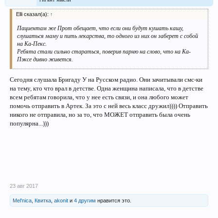
Elli сказал(а):
↑
Пациентам же Прот обещает, что если они будут кушать кашу,
слушаться маму и пить лекарства, то одного из них он заберет с собой
на Ка-Пекс.
Ребята стали сильно стараться, поверив парню на слово, что на Ка-
Пэксе дивно живется.
Сегодня слушала Бригаду У на Русском радио. Они зачитывали смс-ки
на тему, кто что врал в детстве. Одна женщина написала, что в детстве
всем ребятам говорила, что у нее есть связи, и она любого может
помочь отправить в Артек. За это с ней весь класс дружил)))) Отправить
никого не отправила, но за то, что МОЖЕТ отправить была очень
популярна...)))
23 авг 2017
Mel'nica
,
Квитка
,
akonit
и
4 другим
нравится это.