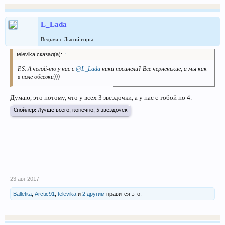
L_Lada
Ведьма с Лысой горы
televika сказал(а):
↑
P.S. А чегой-то у нас с
@L_Lada
ники посинели? Все черненькие, а мы как
в поле обсевки)))
Думаю, это потому, что у всех 3 звездочки, а у нас с тобой по 4.
Спойлер:
Лучше всего, конечно, 5 звездочек
23 авг 2017
Balletка
,
Arctic91
,
televika
и
2 другим
нравится это.