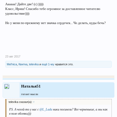
Аааааа! Дайте две! (с) )))))
Класс, Ириш! Спасибо тебе огромное за доставленное читателю
удовольствие))))
Но у меня по-прежнему нет значка сердечек... Чо делать, куды бечь?
23 авг 2017
Mel'nica
,
Квитка
,
televika
и
ещё 1-му
нравится это.
Наталья51
гигант мысли
televika сказал(а):
↑
P.S. А чегой-то у нас с
@L_Lada
ники посинели? Все черненькие, а мы как
в поле обсевки)))