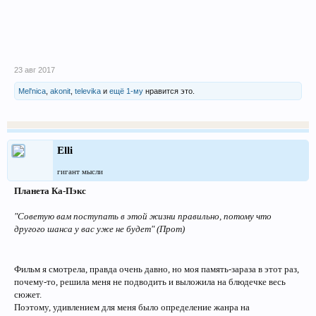
23 авг 2017
Mel'nica
,
akonit
,
televika
и
ещё 1-му
нравится это.
Elli
гигант мысли
Планета Ка-Пэкс
"Советую вам поступать в этой жизни правильно, потому что
другого шанса у вас уже не будет" (Прот)
Фильм я смотрела, правда очень давно, но моя память-зараза в этот раз,
почему-то, решила меня не подводить и выложила на блюдечке весь
сюжет.
Поэтому, удивлением для меня было определение жанра на