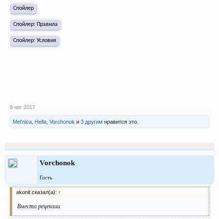
Спойлер
Спойлер:
Правила
Спойлер:
Условия
8 авг 2017
Mel'nica
,
Hella
,
Vorchonok
и
3 другим
нравится это.
Vorchonok
Гость
akonit сказал(а):
↑
Вместо рецензии