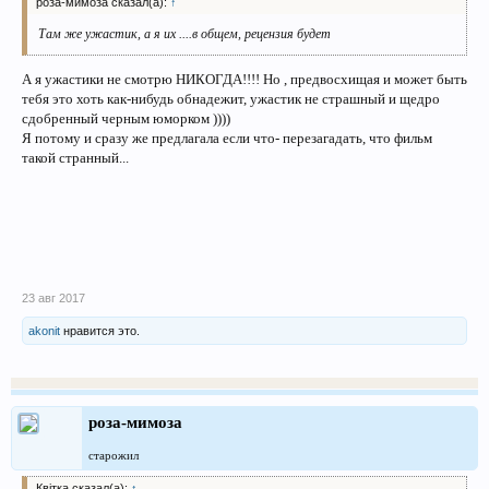
роза-мимоза сказал(а):
↑
Там же ужастик, а я их ....в общем, рецензия будет
А я ужастики не смотрю НИКОГДА!!!! Но , предвосхищая и может быть
тебя это хоть как-нибудь обнадежит, ужастик не страшный и щедро
сдобренный черным юморком ))))
Я потому и сразу же предлагала если что- перезагадать, что фильм
такой странный...
23 авг 2017
akonit
нравится это.
роза-мимоза
старожил
Квітка сказал(а):
↑