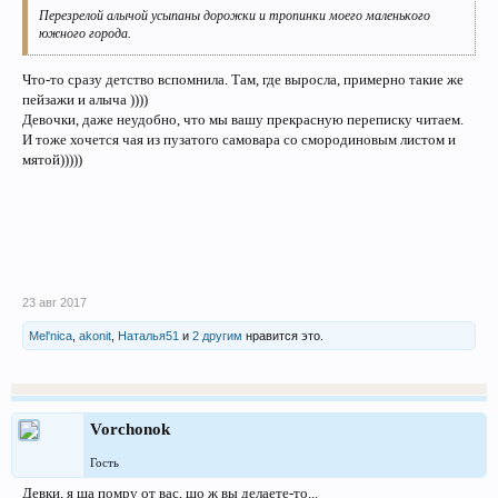
Перезрелой алычой усыпаны дорожки и тропинки моего маленького
южного города.
Что-то сразу детство вспомнила. Там, где выросла, примерно такие же
пейзажи и алыча ))))
Девочки, даже неудобно, что мы вашу прекрасную переписку читаем.
И тоже хочется чая из пузатого самовара со смородиновым листом и
мятой)))))
23 авг 2017
Mel'nica
,
akonit
,
Наталья51
и
2 другим
нравится это.
Vorchonok
Гость
Девки, я ща помру от вас, шо ж вы делаете-то...