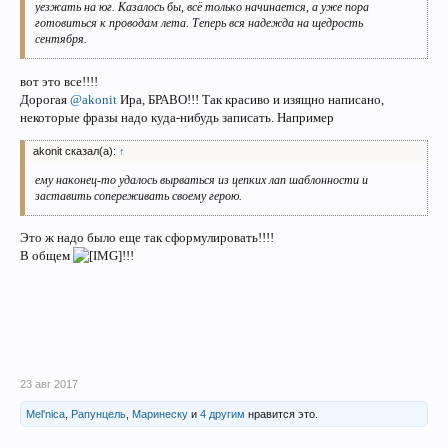
уезжать на юг. Казалось бы, всё только начинается, а уже пора
готовиться к проводам лета. Теперь вся надежда на щедрость
сентября.
вот это все!!!!
Дорогая
@akonit
Ира, БРАВО!!! Так красиво и изящно написано,
некоторые фразы надо куда-нибудь записать. Например
akonit сказал(а):
↑
ему наконец-то удалось вырваться
из цепких лап шаблонности и
заставить сопереживать своему герою.
Это ж надо было еще так сформулировать!!!!
В общем
!!!
23 авг 2017
Mel'nica
,
Рапунцель
,
Маринеску
и
4 другим
нравится это.