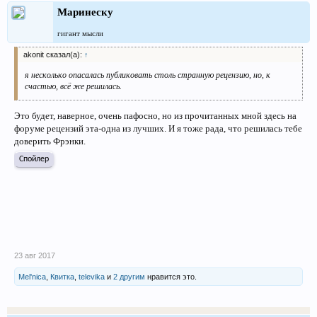
Маринеску
гигант мысли
akonit сказал(а):
↑
я несколько опасалась публиковать столь странную рецензию, но, к
счастью, всё же решилась.
Это будет, наверное, очень пафосно, но из прочитанных мной здесь на
форуме рецензий эта-одна из лучших. И я тоже рада, что решилась тебе
доверить Фрэнки.
Спойлер
23 авг 2017
Mel'nica
,
Квитка
,
televika
и
2 другим
нравится это.