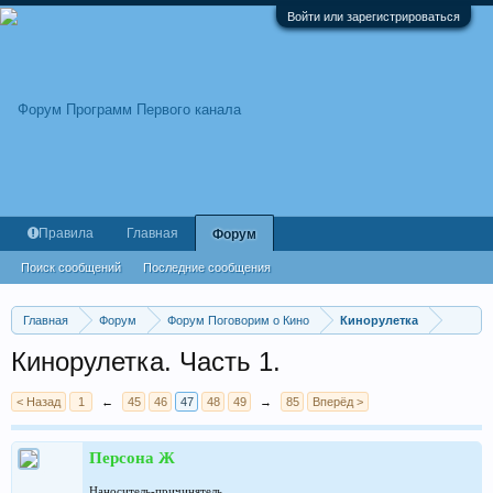
Войти или зарегистрироваться
Правила
Главная
Форум
Поиск сообщений
Последние сообщения
Главная
Форум
Форум Поговорим о Кино
Кинорулетка
Кинорулетка. Часть 1.
< Назад
1
←
45
46
47
48
49
→
85
Вперёд >
Персона Ж
Наноситель-причинятель