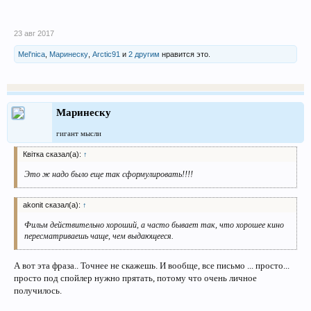
23 авг 2017
Mel'nica
,
Маринеску
,
Arctic91
и
2 другим
нравится это.
Маринеску
гигант мысли
Квітка сказал(а):
↑
Это ж надо было еще так сформулировать!!!!
akonit сказал(а):
↑
Фильм действительно хороший, а часто бывает так, что хорошее кино
пересматриваешь чаще, чем выдающееся.
А вот эта фраза.. Точнее не скажешь. И вообще, все письмо ... просто...
просто под спойлер нужно прятать, потому что очень личное
получилось.