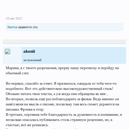
23 авг 2017
Квитка
нравится это.
akonit
заслуженный
Марина, я с твоего разрешения, прерву нашу переписку и перейду на
обычный слог.
Во-первых, спасибо за ответ. Я признаться, ожидала от тебя чего-то
подобного. Вот это действительно высокохудожественный стиль!
Обожаю читать твои тексты, а уж когда они обращены ко мне...
Во-вторых, позволь ещё раз поблагодарить за фильм. Ведь именно он
навёл меня на мысль о письме, поскольку там весь сюжет держится на
письмах Фрэнки к отцу.
В-третьих, огромная тебе благодарность за душевность и понимание, я
несколько опасалась публиковать столь странную рецензию, но, к
счастью, всё же решилась.