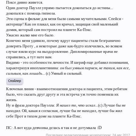
Пэксе дивно живется.
Один доктор Пауэлл упрямо пытается докопаться до истины...
докопался с помощь гипноза.
Эти сцены в фильме для меня были самыми мучительными. Спейси -
актерище! Как он плакал, как он кричал, защищая свой маленький
домик, который сам построил на планете Ка-Пэкс.
Ужасно жалко мне его было.
Конечно меня удивило, почему вдруг пациенты стали безгранично
доверять Проту , а некоторые даже как-будто излечились, во всяком
случае взяли курс на выздоровление. Дипломированные врачи не
справились, а тут нате вам.
Видимо - это особенности личности. И шериф еще добавил понимания,
характеризуя инопланетянина:
он был умным парнем, не таким, как все,
сильным, как лошадь...
(с) Умный и сильный.
Спойлер
Ключевая линия - взаимоотношения доктора и пациента, этим ребятам
было, что сказать друг другу и эта встреча уж точно поменяла их
жизнь.
Ну и фраза доктора Пауэлла:
Я нашел то, что искал...
(с) Лучше бы не
находил. Ой, какая я согласная, лучше бы не находил, лучше бы жил
себе Прот в тихом доме на планете Ка-Пэкс.
:D
ПС: А вот куда девчонка делась я так и не дотумкала
Последнее редактирование модератором:
24 авг 2017