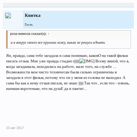
Квитка
Гость
роза-мимоза сказал(а):
↑
а я вокруг своего все кругами хожу, никак не решусь нАчать
Ян, правда, сама тебе загадала и сама понимаю, каковО на такой фильм
писать отзыв. Мне уже правда стыдно (((((
Всему виной, что я,
когда загадывала, находилась на работе, мало того, на службе ....
Возможности мои чисто технически были сильно ограничены и
загадала я этот фильм, потому что он у меня из головы не выходил. А
сама бы как к нему отзыв писала, не знаю )))) Так что , если что - плюнь,
напиши коротенько, что на душЕ да и хватит....
23 авг 2017