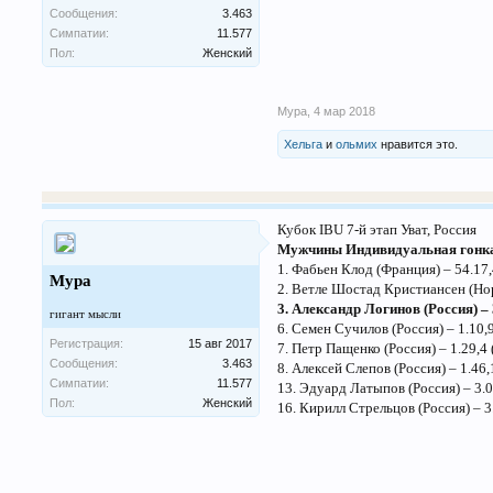
Сообщения:
3.463
Симпатии:
11.577
Пол:
Женский
Мура
,
4 мар 2018
Хельга
и
ольмих
нравится это.
Кубок IBU 7-й этап Уват, Россия
Мужчины Индивидуальная гонк
1. Фабьен Клод (Франция) – 54.17
Мура
2. Ветле Шостад Кристиансен (Нор
3. Александр Логинов (Россия) –
гигант мысли
6. Семен Сучилов (Россия) – 1.10,
Регистрация:
15 авг 2017
7. Петр Пащенко (Россия) – 1.29,4
Сообщения:
3.463
8. Алексей Слепов (Россия) – 1.46,
Симпатии:
11.577
13. Эдуард Латыпов (Россия) – 3.
Пол:
Женский
16. Кирилл Стрельцов (Россия) – 3.