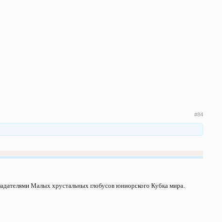
#84
бладателями Малых хрустальных глобусов юниорского Кубка мира.