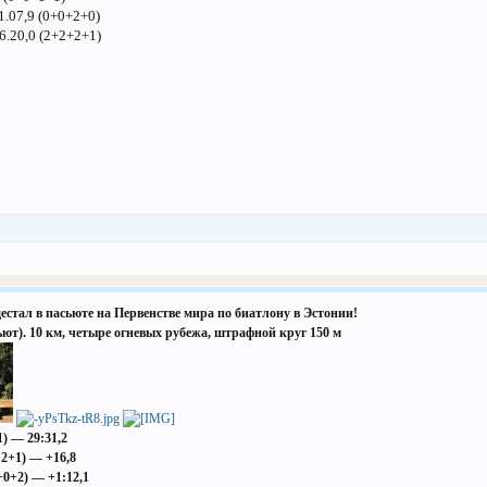
1.07,9 (0+0+2+0)
6.20,0 (2+2+2+1)
естал в пасьюте на Первенстве мира по биатлону в Эстонии!
ьют)
. 10 км, четыре огневых рубежа, штрафной круг 150 м
) — 29:31,2
2+1) — +16,8
+0+2) — +1:12,1