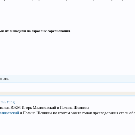
------------
ремя их выводили на взрослые соревнования.
я это.
дования ЮКМ Игорь Малиновский и Полина Шевнина
алиновский
и Полина Шевнина по итогам зачета гонок преследования стали о