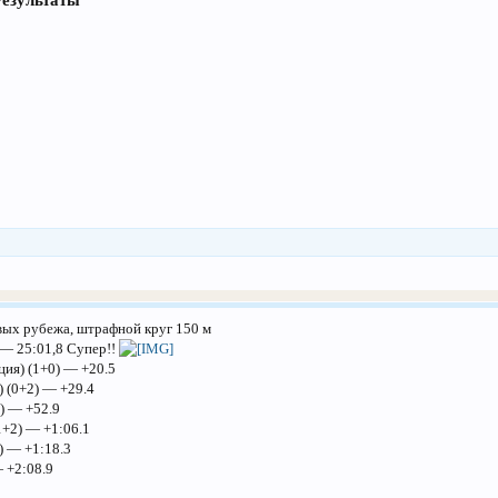
Результаты
невых рубежа, штрафной круг 150 м
 — 25:01,8 Супер!!
ция) (1+0) — +20.5
) (0+2) — +29.4
0) — +52.9
1+2) — +1:06.1
) — +1:18.3
— +2:08.9