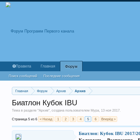
Правила
Главная
Форум
Поиск сообщений
Последние сообщения
Главная
Форум
Архив
Архив
Биатлон Кубок IBU
Тема в разделе "
Архив
", создана пользователем
Мура
,
13 ноя 2017
.
Страница 5 из 6
< Назад
1
2
3
4
5
6
Вперёд >
Биатлон: Кубок IBU 2017/2