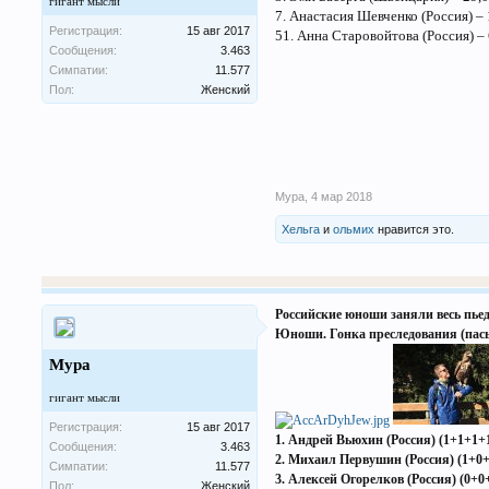
гигант мысли
7. Анастасия Шевченко (Россия) – 
Регистрация:
15 авг 2017
51. Анна Старовойтова (Россия) – 
Сообщения:
3.463
Симпатии:
11.577
Пол:
Женский
Мура
,
4 мар 2018
Хельга
и
ольмих
нравится это.
Российские юноши заняли весь пьед
Юноши. Гонка преследования (пас
Мура
гигант мысли
Регистрация:
15 авг 2017
1. Андрей Вьюхин (Россия) (1+1+1+1
Сообщения:
3.463
2. Михаил Первушин (Россия) (1+0+
Симпатии:
11.577
3. Алексей Огорелков (Россия) (0+0
Пол:
Женский