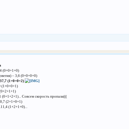
а
,4 (0+0+1+0)
вегия) – 3,6 (0+0+0+0)
 37,7 (1+0+0+2)
9 (1+0+0+1)
 (0+2+1+1)
1 (0+1+2+1)... Совсем скорость пропала(((
00,7 (2+1+0+1)
11,4 (1+2+1+0)...