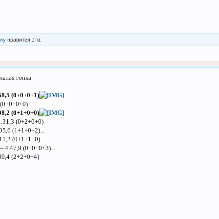
-му
нравится это.
льная гонка
58,5 (0+0+0+1)
 (0+0+0+0)
08,2 (0+1+0+0)
1.31,3 (0+2+0+0)
05,6 (1+1+0+2)...
1,2 (0+1+1+0)...
 4.47,9 (0+0+0+3)...
09,4 (2+2+0+4)