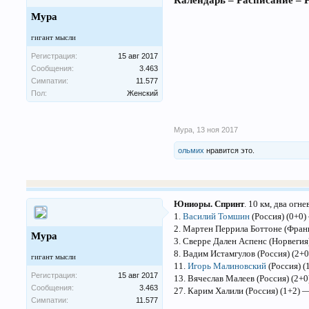
Календарь – Расписание – 
Мура
гигант мысли
Регистрация:
15 авг 2017
Сообщения:
3.463
Симпатии:
11.577
Пол:
Женский
Мура
,
13 ноя 2017
ольмих
нравится это.
Юниоры. Спринт
. 10 км, два ог
1.
Василий Томшин
(Россия) (0+0)
2. Мартен Перрила Боттоне (Фран
Мура
3. Сверре Дален Аспенс (Норвегия
8. Вадим Истамгулов (Россия) (2+
гигант мысли
11.
Игорь Малиновский
(Россия) (
Регистрация:
15 авг 2017
13. Вячеслав Малеев (Россия) (2+0
Сообщения:
3.463
27. Карим Халили (Россия) (1+2) 
Симпатии:
11.577