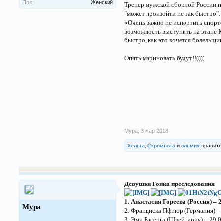
Пол:
Женский
Тренер мужской сборной России п
"может произойти не так быстро".
«Очень важно не испортить спорт
возможность выступить на этапе К
быстро, как это хочется болельщи
Опять мариновать будут!!((((
Мура
,
3 мар 2018
Хельга
,
Скромнота
и
ольмих
нравитс
Девушки Гонка преследования
1. Анастасия Гореева (Россия) – 
Мура
2. Франциска Пфнюр (Германия) – 
3. Эми Басерга (Швейцария) – 29,