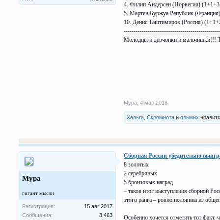
4. Филип Андерсен (Норвегия) (1+1+3
5. Мартен Буржуа Републик (Франция
10. Денис Таштимиров (Россия) (1+1+
------------------------------------------------
Молодцы и девчонки и мальчишки!!! То
Мура
,
4 мар 2018
Хельга
,
Скромнота
и
ольмих
нравитс
Сборная России убедительно выигр
8 золотых
2 серебряных
Мура
5 бронзовых наград
– таков итог выступления сборной Рос
гигант мысли
этого ранга – ровно половина из общег
Регистрация:
15 авг 2017
Сообщения:
3.463
Особенно хочется отметить тот факт, 