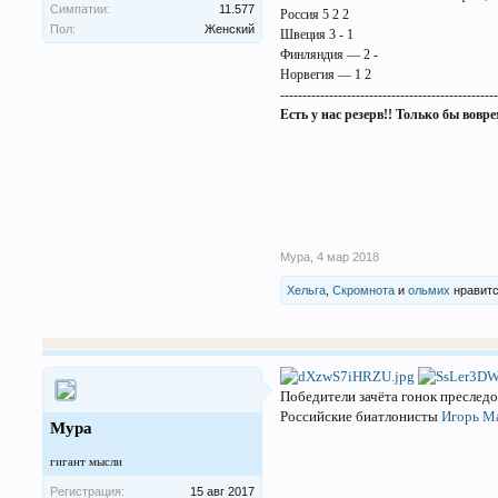
Симпатии:
11.577
Россия 5 2 2
Пол:
Женский
Швеция 3 - 1
Финляндия — 2 -
Норвегия — 1 2
------------------------------------------------
Есть у нас резерв!! Только бы вов
Мура
,
4 мар 2018
Хельга
,
Скромнота
и
ольмих
нравитс
Победители зачёта гонок пресле
Российские биатлонисты
Игорь М
Мура
гигант мысли
Регистрация:
15 авг 2017