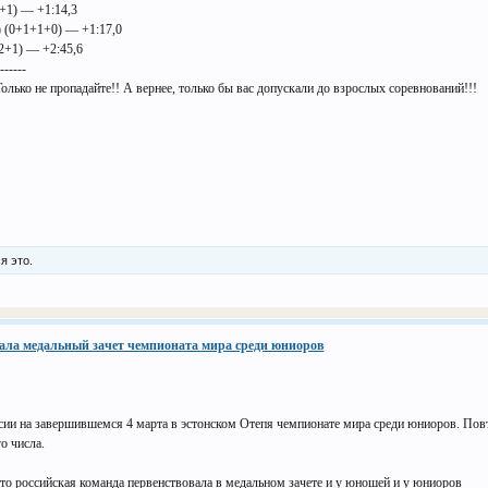
+1) — +1:14,3
) (0+1+1+0) — +1:17,0
2+1) — +2:45,6
-------
лько не пропадайте!! А вернее, только бы вас допускали до взрослых соревнований!!!
я это.
ала медальный зачет чемпионата мира среди юниоров
сии на завершившемся 4 марта в эстонском Отепя чемпионате мира среди юниоров. Повт
о числа.
что российская команда первенствовала в медальном зачете и у юношей и у юниоров