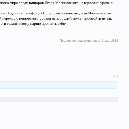
мпиона мира среди юниоров Игоря Малиновского на взрослый уровень
казал Падин по телефону. - В прошлом сезоне мы дали Малиновскому
ый переход с юниорского уровня на взрослый может произойти не так
ности талантливому парню проявить себя».
Последнее редактирование:
3 мар 2018
#81