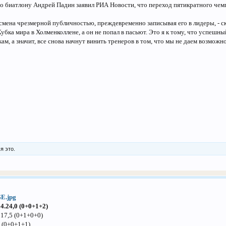
о биатлону Андрей Падин заявил РИА Новости, что переход пятикратного че
смена чрезмерной публичностью, преждевременно записывая его в лидеры, - с
убка мира в Холменколлене, а он не попал в пасьют. Это я к тому, что успешн
кам, а значит, все снова начнут винить тренеров в том, что мы не даем возмож
я это.
24.24,0 (0+0+1+2)
17,5 (0+1+0+0)
0 (0+0+1+1)