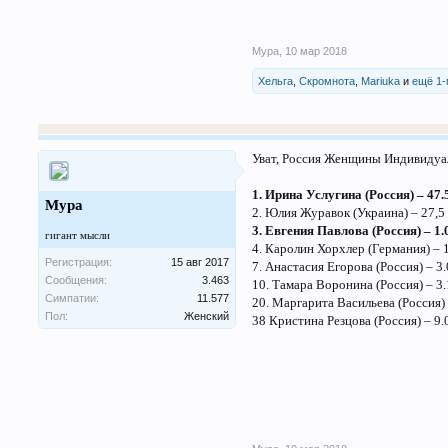
Мура
,
10 мар 2018
Хельга
,
Скромнота
,
Mariuka
и
ещё 1
Уват, Россия Женщины Индивидуа
1. Ирина Услугина (Россия) – 47.
Мура
2. Юлия Журавок (Украина) – 27,5
3. Евгения Павлова (Россия) – 1.
гигант мысли
4. Каролин Хорхлер (Германия) – 
Регистрация:
15 авг 2017
7. Анастасия Егорова (Россия) – 3.
Сообщения:
3.463
10. Тамара Воронина (Россия) – 3.1
Симпатии:
11.577
20. Маргарита Васильева (Россия) –
Пол:
Женский
38 Кристина Резцова (Россия) – 9.