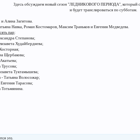
Здесь обсуждаем новый сезон "ЛЕДНИКОВОГО ПЕРИОДА", который ста
и будет транслироваться по субботам.
 и Алина Загитова.
атьяна Навка, Роман Костомаров, Максим Траньков и Евгения Медведева.
сять пар
:
ександра Степанова;
Елизавета Худайбердиева;
 Косторная;
нна Щербакова;
 Акатьева;
а Трусова;
лизавета Туктамышева;
в - Татьяна Волосожар;
 Евгения Тарасова;
а Тотьмянина.
тся это.