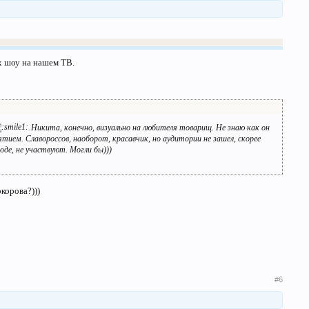
х шоу на нашем ТВ.
.Никита, конечно, визуально на любителя товарищ. Не знаю как он
ием. Славороссов, наоборот, красавчик, но аудитории не зашел, скорее
оде, не участвуют. Могли бы)))
корова?)))
#6