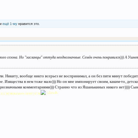
и
ещё 1-му
нравится это.
ервого сезона. Но "засланцы" оттуда неоднозначные. Семён очень понравился))) А Ушне
ли. Никиту, вообще никто всерьез не воспринимал, а он без пяти минут победи
аре. Изящества в нем тоже мало))) Но он мне импонирует своим, каким-то, детс
однозначными комментариями))) Странно что из Яшанькиных никого нет)))) Сыно
Всех призываю смотреть