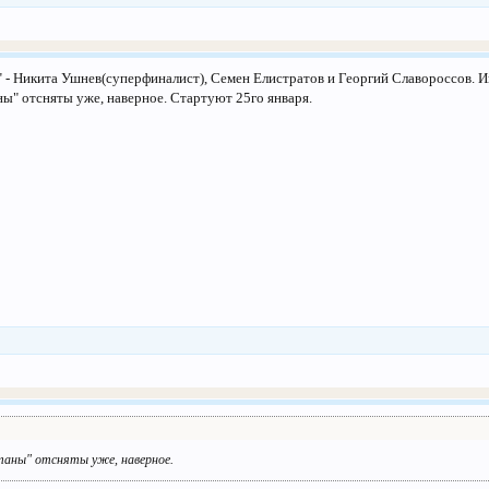
 - Никита Ушнев(суперфиналист), Семен Елистратов и Георгий Славороссов. Ин
аны" отсняты уже, наверное. Стартуют 25го января.
итаны" отсняты уже, наверное.