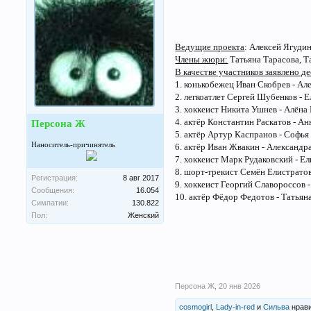
Ведущие проекта
: Алексей Ягудин
Члены жюри:
Татьяна Тарасова, Т
В качестве участников заявлено де
1. конькобежец Иван Скобрев - Ал
2. легкоатлет Сергей Шубенков - 
3. хоккеист Никита Ушнев - Алёна
4. актёр Константин Раскатов - А
Персона Ж
5. актёр Артур Каспранов - Софья
Наноситель-причинятель
6. актёр Иван Жвакин - Александр
7. хоккеист Марк Рудаковский - Е
8. шорт-трекист Семён Елистрато
Регистрация:
8 авг 2017
9. хоккеист Георгий Славороссов -
Сообщения:
16.054
10. актёр Фёдор Федотов - Татьян
Симпатии:
130.822
Пол:
Женский
Персона Ж
,
20 янв 2026
cosmogirl
,
Lady-in-red
и
Сильва
нрави