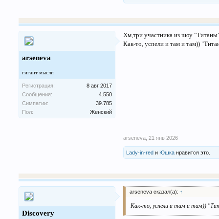
Хм,три участника из шоу "Титаны"
Как-то, успели и там и там)) "Тит
arseneva
гигант мысли
Регистрация:
8 авг 2017
Сообщения:
4.550
Симпатии:
39.785
Пол:
Женский
arseneva
,
21 янв 2026
Lady-in-red
и
Юшка
нравится это.
arseneva сказал(а):
↑
Как-то, успели и там и там)) "Т
Discovery