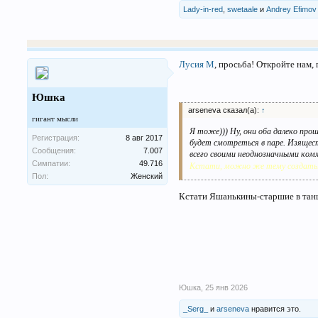
Lady-in-red
,
swetaale
и
Andrey Efimov
Лусия М
, просьба! Откройте нам
Юшка
arseneva сказал(а):
↑
гигант мысли
Я тоже))) Ну, они оба далеко про
Регистрация:
8 авг 2017
будет смотреться в паре. Изящест
Сообщения:
7.007
всего своими неоднозначными комм
Симпатии:
49.716
Кстати, можно же тему создать.
Пол:
Женский
Кстати Яшанькины-старшие в танца
Юшка
,
25 янв 2026
_Serg_
и
arseneva
нравится это.