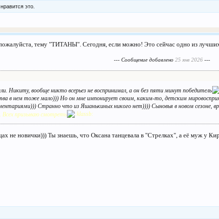
нравится это.
, пожалуйста, тему "ТИТАНЫ". Сегодня, если можно! Это сейчас одно из лучши
--- Сообщение добавлено
25 янв 2026
---
шли. Никиту, вообще никто всерьез не воспринимал, а он без пяти минут победитель
ва в нем тоже мало))) Но он мне импонирует своим, каким-то, детским мировосприят
ентариями))) Странно что из Яшанькиных никого нет)))) Сыновья в новом сезоне, вр
 Всех призываю смотреть
х не новички))) Ты знаешь, что Оксана танцевала в "Стрелках", а её муж у Кир