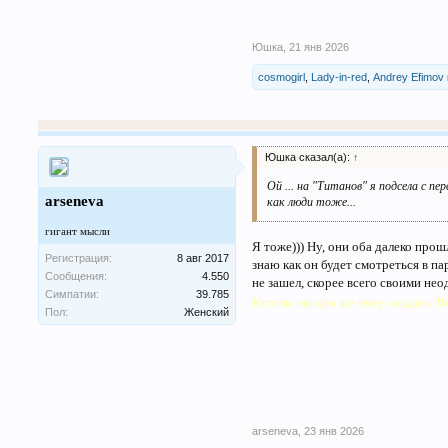
Юшка
,
21 янв 2026
cosmogirl
,
Lady-in-red
,
Andrey Efimov
Юшка сказал(а):
↑
Ой ... на "Титанов" я подсела с п
arseneva
как люди тоже...
гигант мысли
Я тоже))) Ну, они оба далеко прош
Регистрация:
8 авг 2017
знаю как он будет смотреться в п
Сообщения:
4.550
не зашел, скорее всего своими не
Симпатии:
39.785
Кстати, можно же тему создать. 
Пол:
Женский
arseneva
,
23 янв 2026