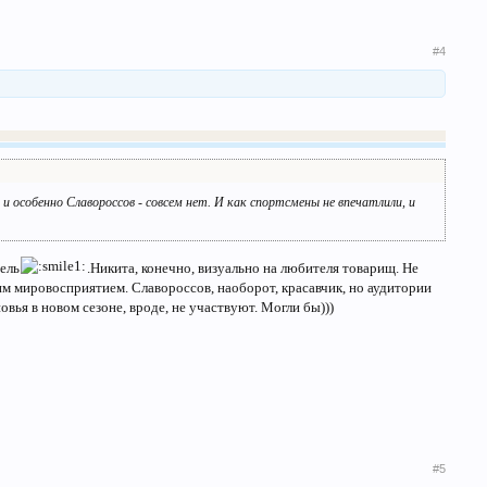
#4
в и особенно Славороссов - совсем нет. И как спортсмены не впечатлили, и
тель
.Никита, конечно, визуально на любителя товарищ. Не
ким мировосприятием. Славороссов, наоборот, красавчик, но аудитории
вья в новом сезоне, вроде, не участвуют. Могли бы)))
#5