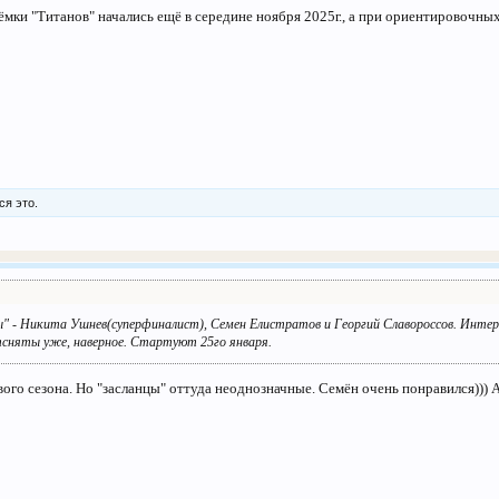
ки "Титанов" начались ещё в середине ноября 2025г., а при ориентировочных 
ся это.
 - Никита Ушнев(суперфиналист), Семен Елистратов и Георгий Славороссов. Интересн
тсняты уже, наверное. Стартуют 25го января.
ервого сезона. Но "засланцы" оттуда неоднозначные. Семён очень понравился)))