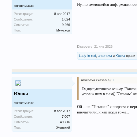
Ну, по имеющейся информации съём
гигант мысли
Регистрация:
8 авг 2017
Сообщения:
1.024
Симпатии:
9.266
Пол:
Мужской
Discovery
,
21 янв 2026
Lady-in-red
,
arseneva
и
Юшка
нравит
arseneva сказал(а):
↑
Хм,три участника из шоу "Титаны"
Юшка
успели и там и там)) "Титаны" о
гигант мысли
Ой ... на "Титанов" я подсела с п
Регистрация:
8 авг 2017
впечатлили, и как люди тоже...
Сообщения:
7.007
Симпатии:
49.716
Пол:
Женский