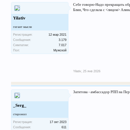
Себе говорю-Надо прекращать обр
Блин, Что сделала с <лицом> Алина
Yilativ
гигант мысли
Регистрация:
12 мар 2021
Сообщения:
3.179
Симпатии:
7.017
Пол:
Мужской
Yilativ
,
25 янв 2026
Загитова - амбассадор РПП на Пе
_Serg_
старожил
Регистрация:
17 окт 2023
Сообщения:
611