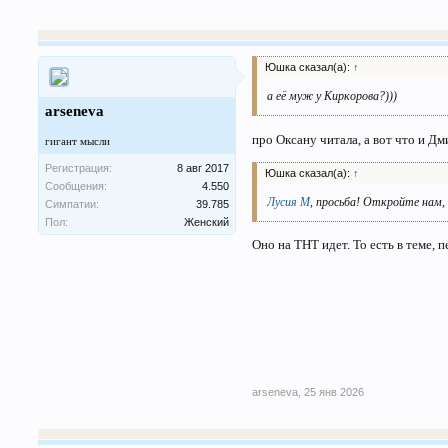
Юшка сказал(а):
↑
а её муж у Киркорова?)))
arseneva
про Оксану читала, а вот что и Дм
гигант мысли
Регистрация:
8 авг 2017
Юшка сказал(а):
↑
Сообщения:
4.550
Лусия М
, просьба! Откройте нам,
Симпатии:
39.785
Пол:
Женский
Оно на ТНТ идет. То есть в теме,
arseneva
,
25 янв 2026