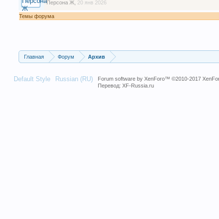
Персона Ж
,
20 янв 2026
Темы форума
Главная
Форум
Архив
Default Style
Russian (RU)
Forum software by XenForo™
©2010-2017 XenFor
Перевод:
XF-Russia.ru