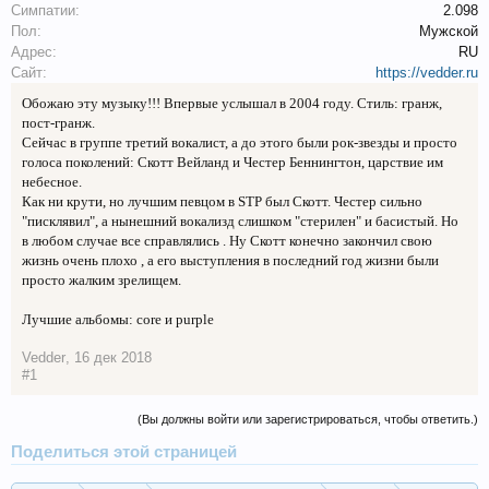
Симпатии:
2.098
Пол:
Мужской
Адрес:
RU
Сайт:
https://vedder.ru
Обожаю эту музыку!!! Впервые услышал в 2004 году. Стиль: гранж,
пост-гранж.
Сейчас в группе третий вокалист, а до этого были рок-звезды и просто
голоса поколений: Скотт Вейланд и Честер Беннингтон, царствие им
небесное.
Как ни крути, но лучшим певцом в STP был Скотт. Честер сильно
"писклявил", а нынешний вокализд слишком "стерилен" и басистый. Но
в любом случае все справлялись . Ну Скотт конечно закончил свою
жизнь очень плохо , а его выступления в последний год жизни были
просто жалким зрелищем.
Лучшие альбомы: core и purple
Vedder
,
16 дек 2018
#1
(Вы должны войти или зарегистрироваться, чтобы ответить.)
Поделиться этой страницей