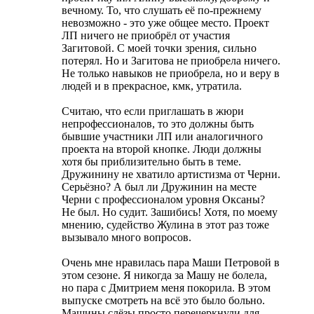
вечному. То, что слушать её по-прежнему
невозможно - это уже общее место. Проект
ЛП ничего не приобрёл от участия
Загитовой. С моей точки зрения, сильно
потерял. Но и Загитова не приобрела ничего.
Не только навыков не приобрела, но и веру в
людей и в прекрасное, кмк, утратила.
Считаю, что если приглашать в жюри
непрофессионалов, то это должны быть
бывшие участники ЛП или аналогичного
проекта на второй кнопке. Люди должны
хотя бы приблизительно быть в теме.
Дружинину не хватило артистизма от Черни.
Серьёзно? А был ли Дружинин на месте
Черни с профессионалом уровня Оксаны?
Не был. Но судит. Зашибись! Хотя, по моему
мнению, судейство Жулина в этот раз тоже
вызывало много вопросов.
Очень мне нравилась пара Маши Петровой в
этом сезоне. Я никогда за Машу не болела,
но пара с Дмитрием меня покорила. В этом
выпуске смотреть на всё это было больно.
Машины слёзы просто перечеркнули для