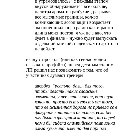
и утрамбовалось?" с каждым этапом
вкусов обнаруживается все больше,
палитра ароматов разбухает, разрывая
все мыслимые границы, кол-во
возникающих ассоциаций возрастает
экспоненциально, а равно как и растет
длина моих постов. я уж не знаю, что
будет в финале – нужно будет выпускать
отдельной книгой. надеюсь, что до этого
не дойдет.
начну с профиля (или как сейчас модно
называть профайла). перед десятым этапом
ЛП решил нас познакомить с тем, что об
участниках думают тренеры.
авербух: "
реально, базы, для того,
чтобы делать такие сложные
элементы, у нее нет. знаете, вот тут,
конечно, просто есть грусть от того,
что ее жизненная дорога не привела ее в
фигурное катание в детстве. если бы
оля была в фигурном катании, то перед
нами бы сидела олимпийская чемпионка
ольга кузьмина. именно для парного