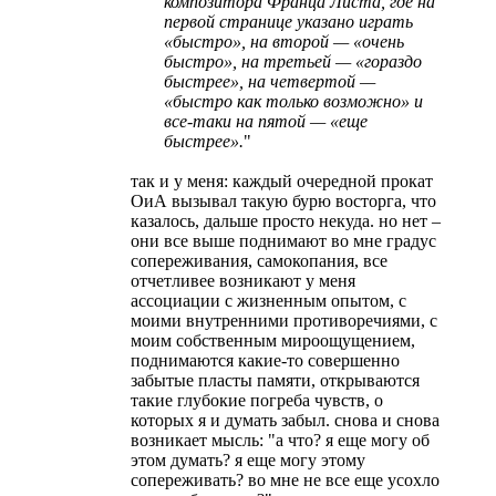
композитора Франца Листа, где на
первой странице указано играть
«быстро», на второй — «очень
быстро», на третьей — «гораздо
быстрее», на четвертой —
«быстро как только возможно» и
все-таки на пятой — «еще
быстрее».
"
так и у меня: каждый очередной прокат
ОиА вызывал такую бурю восторга, что
казалось, дальше просто некуда. но нет –
они все выше поднимают во мне градус
сопереживания, самокопания, все
отчетливее возникают у меня
ассоциации с жизненным опытом, с
моими внутренними противоречиями, с
моим собственным мироощущением,
поднимаются какие-то совершенно
забытые пласты памяти, открываются
такие глубокие погреба чувств, о
которых я и думать забыл. снова и снова
возникает мысль: "а что? я еще могу об
этом думать? я еще могу этому
сопереживать? во мне не все еще усохло