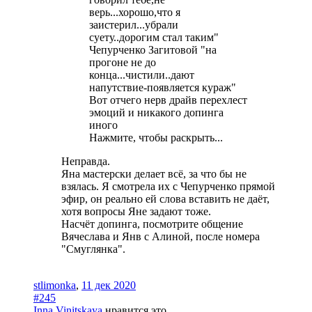
верь...хорошо,что я
заистерил...убрали
суету..дорогим стал таким"
Чепурченко Загитовой "на
прогоне не до
конца...чистили..дают
напутствие-появляется кураж"
Вот отчего нерв драйв перехлест
эмоций и никакого допинга
иного
Нажмите, чтобы раскрыть...
Неправда.
Яна мастерски делает всё, за что бы не
взялась. Я смотрела их с Чепурченко прямой
эфир, он реально ей слова вставить не даёт,
хотя вопросы Яне задают тоже.
Насчёт допинга, посмотрите общение
Вячеслава и Янв с Алиной, после номера
"Смуглянка".
stlimonka
,
11 дек 2020
#245
Inna Vinitskaya
нравится это.