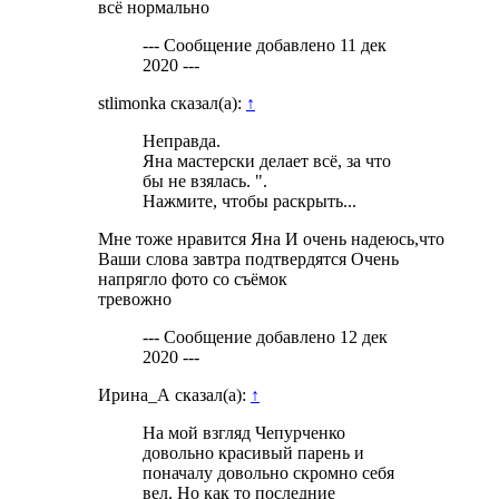
всё нормально
--- Сообщение добавлено
11 дек
2020
---
stlimonka сказал(а):
↑
Неправда.
Яна мастерски делает всё, за что
бы не взялась. ".
Нажмите, чтобы раскрыть...
Мне тоже нравится Яна И очень надеюсь,что
Ваши слова завтра подтвердятся Очень
напрягло фото со съёмок
тревожно
--- Сообщение добавлено
12 дек
2020
---
Ирина_А сказал(а):
↑
На мой взгляд Чепурченко
довольно красивый парень и
поначалу довольно скромно себя
вел. Но как то последние