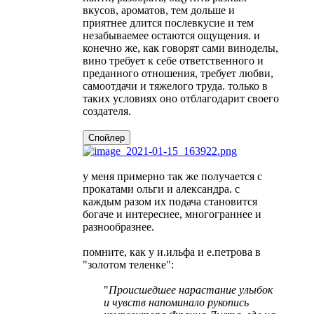
вкусов, ароматов, тем дольше и
приятнее длится послевкусие и тем
незабываемее остаются ощущения. и
конечно же, как говорят сами виноделы,
вино требует к себе ответственного и
преданного отношения, требует любви,
самоотдачи и тяжелого труда. только в
таких условиях оно отблагодарит своего
создателя.
Спойлер
у меня примерно так же получается с
прокатами ольги и александра. с
каждым разом их подача становится
богаче и интереснее, многограннее и
разнообразнее.
помните, как у и.ильфа и е.петрова в
"золотом теленке":
"
Происшедшее нарастание улыбок
и чувств напоминало рукопись