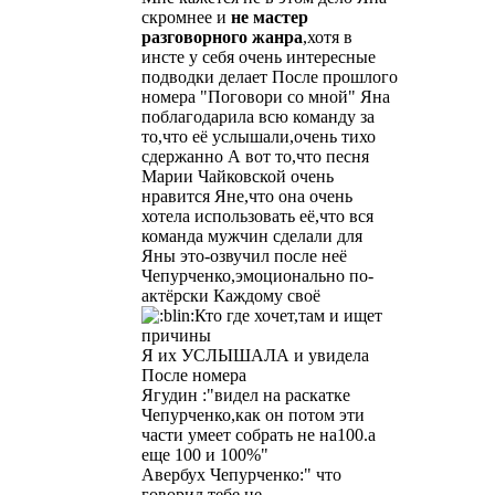
скромнее и
не
мастер
разговорного жанра
,хотя в
инсте у себя очень интересные
подводки делает После прошлого
номера "Поговори со мной" Яна
поблагодарила всю команду за
то,что её услышали,очень тихо
сдержанно А вот то,что песня
Марии Чайковской очень
нравится Яне,что она очень
хотела использовать её,что вся
команда мужчин сделали для
Яны это-озвучил после неё
Чепурченко,эмоционально по-
актёрски Каждому своё
Кто где хочет,там и ищет
причины
Я их УСЛЫШАЛА и увидела
После номера
Ягудин :"видел на раскатке
Чепурченко,как он потом эти
части умеет собрать не на100.а
еще 100 и 100%"
Авербух Чепурченко:" что
говорил тебе,не