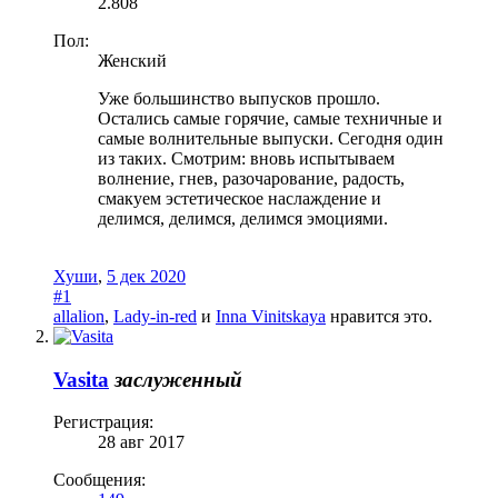
2.808
Пол:
Женский
Уже большинство выпусков прошло.
Остались самые горячие, самые техничные и
самые волнительные выпуски. Сегодня один
из таких. Смотрим: вновь испытываем
волнение, гнев, разочарование, радость,
смакуем эстетическое наслаждение и
делимся, делимся, делимся эмоциями.
Хуши
,
5 дек 2020
#1
allalion
,
Lady-in-red
и
Inna Vinitskaya
нравится это.
Vasita
заслуженный
Регистрация:
28 авг 2017
Сообщения: