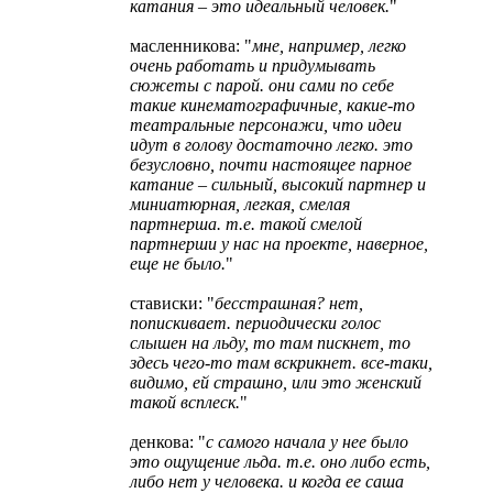
катания – это идеальный человек.
"
масленникова: "
мне, например, легко
очень работать и придумывать
сюжеты с парой. они сами по себе
такие кинематографичные, какие-то
театральные персонажи, что идеи
идут в голову достаточно легко. это
безусловно, почти настоящее парное
катание – сильный, высокий партнер и
миниатюрная, легкая, смелая
партнерша. т.е. такой смелой
партнерши у нас на проекте, наверное,
еще не было.
"
стависки: "
бесстрашная? нет,
попискивает. периодически голос
слышен на льду, то там пискнет, то
здесь чего-то там вскрикнет. все-таки,
видимо, ей страшно, или это женский
такой всплеск.
"
денкова: "
с самого начала у нее было
это ощущение льда. т.е. оно либо есть,
либо нет у человека. и когда ее саша