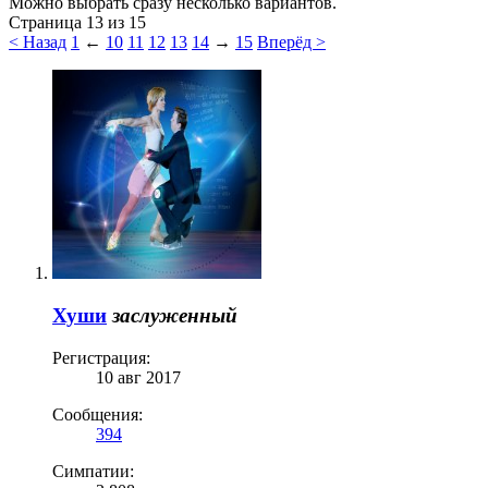
Можно выбрать сразу несколько вариантов.
Страница 13 из 15
< Назад
1
←
10
11
12
13
14
→
15
Вперёд >
Хуши
заслуженный
Регистрация:
10 авг 2017
Сообщения:
394
Симпатии: