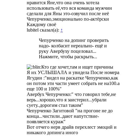
нравится Яне,что она очень хотела
использовать её,что вся команда мужчин
сделали для Яны это-озвучил после неё
Чепурченко,эмоционально по-актёрски
Каждому своё
lubitel сказал(а):
↑
Чепурченко на допинг проверить
надо- колбасит нереально- ещё и
руку Авербуху поцеловал...
Нажмите, чтобы раскрыть...
Кто где хочет,там и ищет причины
Я их УСЛЫШАЛА и увидела После номера
Ягудин :"видел на раскатке Чепурченко,как
он потом эти части умеет собрать не на100.а
еще 100 и 100%"
Авербух Чепурченко:" что говорил тебе,не
верь...хорошо,что я заистерил...убрали
суету..дорогим стал таким"
Чепурченко Загитовой "на прогоне не до
конца...чистили..дают напутствие-
появляется кураж"
Вот отчего нерв драйв перехлест эмоций и
никакого допинга иного