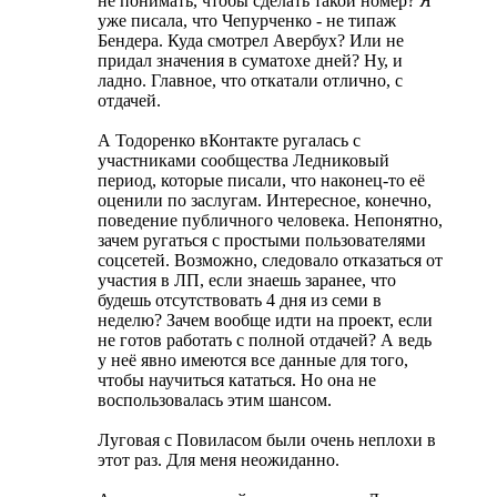
не понимать, чтобы сделать такой номер? Я
уже писала, что Чепурченко - не типаж
Бендера. Куда смотрел Авербух? Или не
придал значения в суматохе дней? Ну, и
ладно. Главное, что откатали отлично, с
отдачей.
А Тодоренко вКонтакте ругалась с
участниками сообщества Ледниковый
период, которые писали, что наконец-то её
оценили по заслугам. Интересное, конечно,
поведение публичного человека. Непонятно,
зачем ругаться с простыми пользователями
соцсетей. Возможно, следовало отказаться от
участия в ЛП, если знаешь заранее, что
будешь отсутствовать 4 дня из семи в
неделю? Зачем вообще идти на проект, если
не готов работать с полной отдачей? А ведь
у неё явно имеются все данные для того,
чтобы научиться кататься. Но она не
воспользовалась этим шансом.
Луговая с Повиласом были очень неплохи в
этот раз. Для меня неожиданно.