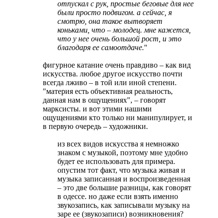
отпускал с рук, простые беговые для нее
были просто подвигом. а сейчас, я
смотрю, она такое вытворяет
коньками, что – молодец. мне кажется,
что у нее очень большой рост, и это
благодаря ее самоотдаче.
"​
фигурное катание очень правдиво – как вид
искусства. любое другое искусство почти
всегда лживо – в той или иной степени.
"материя есть объективная реальность,
данная нам в ощущениях", – говорят
марксисты. и вот этими нашими
ощущениями кто только ни манипулирует, и
в первую очередь – художники.
из всех видов искусства я немножко
знаком с музыкой, поэтому мне удобно
будет ее использовать для примера.
опустим тот факт, что музыка живая и
музыка записанная и воспроизведенная
– это две большие разницы, как говорят
в одессе. но даже если взять именно
звукозапись, как записывали музыку на
заре ее (звукозаписи) возникновения?