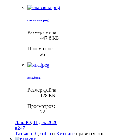
славаяна.png
Размер файла:
447,6 КБ
Просмотров:
26
яна.jpeg
Размер файла:
128 КБ
Просмотров:
22
ЛанаЮ
,
11 дек 2020
#247
Татьяна_Л
,
sol_p
и
Китнисс
нравится это.