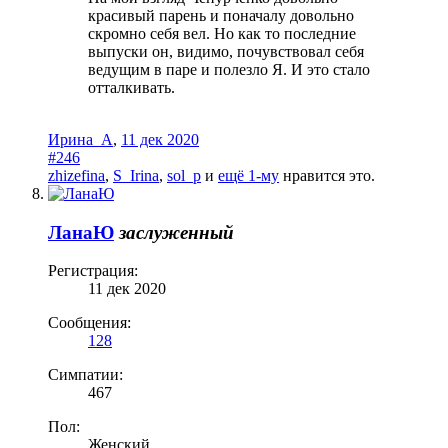
красивый парень и поначалу довольно
скромно себя вел. Но как то последние
выпуски он, видимо, почувствовал себя
ведущим в паре и полезло Я. И это стало
отталкивать.
Ирина_А
,
11 дек 2020
#246
zhizefina
,
S_Irina
,
sol_p
и
ещё 1-му
нравится это.
ЛанаЮ
заслуженный
Регистрация:
11 дек 2020
Сообщения:
128
Симпатии:
467
Пол:
Женский