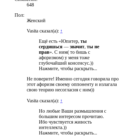
648
Пол:
Женский
Vasita сказал(а):
↑
Ещё есть «Юпитер,
ты
сердишься
—
значит
,
ты
не
прав
». С ним( то бишь с
афоризмом) у меня тоже
глубочайший консенсус.))
Нажмите, чтобы раскрыть...
Не поверите! Именно сегодня говорила про
этот афоризм своему оппоненту и излагала
свою теорию несогласия с ним))
Vasita сказал(а):
↑
Но любые Ваши размышления с
большим интересом прочитаю.
Ибо чувствуется живость
интеллекта.))
Нажмите, чтобы раскрыть...