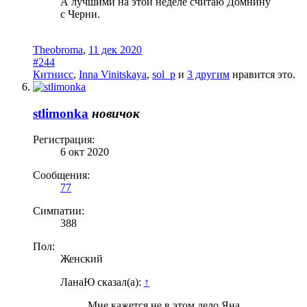
А лучшими на этой неделе считаю Домнину
с Черни.
Theobroma
,
11 дек 2020
#244
Китнисс
,
Inna Vinitskaya
,
sol_p
и
3 другим
нравится это.
stlimonka
новичок
Регистрация:
6 окт 2020
Сообщения:
77
Симпатии:
388
Пол:
Женский
ЛанаЮ сказал(а):
↑
Мне кажется не в этом дело Яна