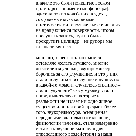
вначале это были покрытые воском
цилиндры – знаменитый фонограф
эдисона ловил колебания воздуха,
создаваемые музыкальными
инструментами, и тут же вычерчивал их
на вращающейся поверхности. чтобы
послушать запись, нужно было
прокрутить цилиндр – из рупора мы
слышали музыку.
конечно, качество такой записи
оставляло желать лучшего. многие
десятилетия ученые, звукорежиссеры
боролись за его улучшение, и это у них
стало получаться все лучше и лучше. но
в какой-то момент случилось странное –
стали "улучшать" саму музыку. стали
придумывать звуки, которые в
реальности не издает ни одно живое
существо или неживой предмет. более
того, звукорежиссура, оснащенная
передовыми знаниями психологии,
физиологии человека, стала намеренно
искажать звуковой материал для
определенного воздействия на наши