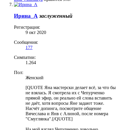
Ирина_А
заслуженный
Регистрация:
9 окт 2020
Сообщения:
177
Симпатии:
1.264
Пол:
Женский
[QUOTE Яна мастерски делает всё, за что бы
не взялась. Я смотрела их с Чепурченко
прямой эфир, он реально ей слова вставить
не даёт, хотя вопросы Яне задают тоже.
Насчёт допинга, посмотрите общение
Вячеслава и Янв с Алиной, после номера
"Смуглянка".[/QUOTE]
На мой взгляд Чепурченко довольно