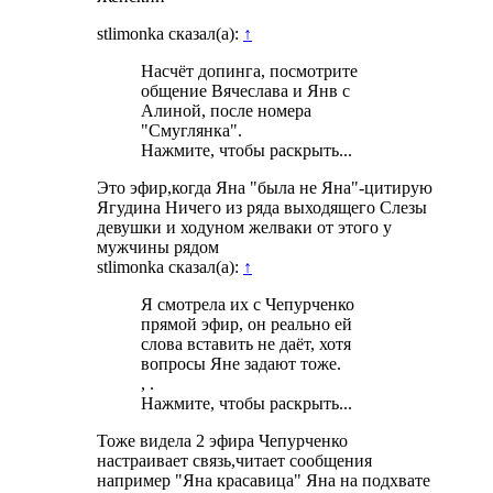
stlimonka сказал(а):
↑
Насчёт допинга, посмотрите
общение Вячеслава и Янв с
Алиной, после номера
"Смуглянка".
Нажмите, чтобы раскрыть...
Это эфир,когда Яна "была не Яна"-цитирую
Ягудина Ничего из ряда выходящего Слезы
девушки и ходуном желваки от этого у
мужчины рядом
stlimonka сказал(а):
↑
Я смотрела их с Чепурченко
прямой эфир, он реально ей
слова вставить не даёт, хотя
вопросы Яне задают тоже.
, .
Нажмите, чтобы раскрыть...
Тоже видела 2 эфира Чепурченко
настраивает связь,читает сообщения
например "Яна красавица" Яна на подхвате