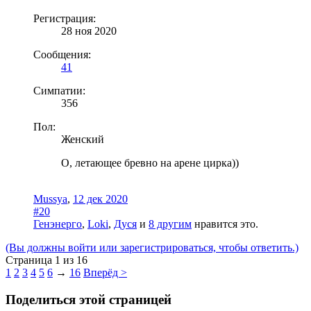
Регистрация:
28 ноя 2020
Сообщения:
41
Симпатии:
356
Пол:
Женский
О, летающее бревно на арене цирка))
Mussya
,
12 дек 2020
#20
Генэнерго
,
Loki
,
Дуся
и
8 другим
нравится это.
(Вы должны войти или зарегистрироваться, чтобы ответить.)
Страница 1 из 16
1
2
3
4
5
6
→
16
Вперёд >
Поделиться этой страницей