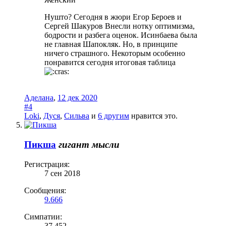
Нушто? Сегодня в жюри Егор Бероев и
Сергей Шакуров Внесли нотку оптимизма,
бодрости и разбега оценок. Исинбаева была
не главная Шапокляк. Но, в принципе
ничего страшного. Некоторым особенно
понравится сегодня итоговая таблица
Аделана
,
12 дек 2020
#4
Loki
,
Дуся
,
Сильва
и
6 другим
нравится это.
Пикша
гигант мысли
Регистрация:
7 сен 2018
Сообщения:
9.666
Симпатии:
37.452