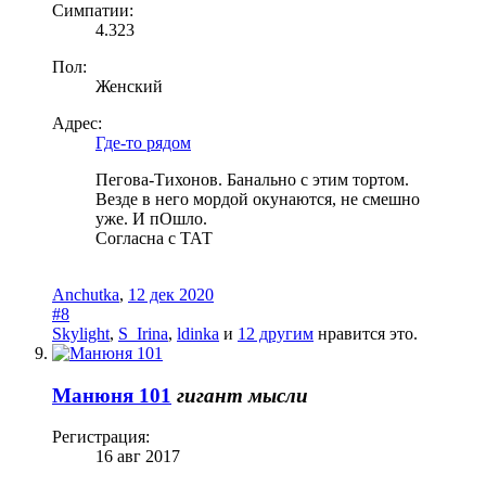
Симпатии:
4.323
Пол:
Женский
Адрес:
Где-то рядом
Пегова-Тихонов. Банально с этим тортом.
Везде в него мордой окунаются, не смешно
уже. И пОшло.
Согласна с ТАТ
Anchutka
,
12 дек 2020
#8
Skylight
,
S_Irina
,
ldinka
и
12 другим
нравится это.
Манюня 101
гигант мысли
Регистрация:
16 авг 2017