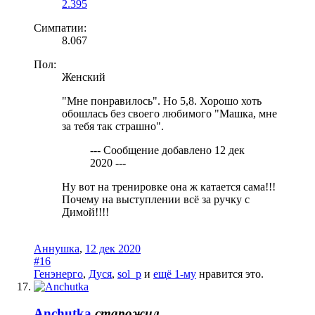
2.395
Симпатии:
8.067
Пол:
Женский
"Мне понравилось". Но 5,8. Хорошо хоть
обошлась без своего любимого "Машка, мне
за тебя так страшно".
--- Сообщение добавлено
12 дек
2020
---
Ну вот на тренировке она ж катается сама!!!
Почему на выступлении всё за ручку с
Димой!!!!
Аннушка
,
12 дек 2020
#16
Генэнерго
,
Дуся
,
sol_p
и
ещё 1-му
нравится это.
Anchutka
старожил