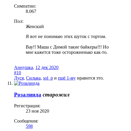
Симпатии:
8.067
Пол:
Женский
Я вот не понимаю этих шуток с тортом.
Вау!! Маша с Димой такие байкеры!!! Но
мне кажется тоже осторожненько как-то.
Аннушка
,
12 дек 2020
#10
Дуся
,
Сильва
,
sol_p
и
ещё 1-му
нравится это.
Розалинда
старожил
Регистрация:
23 ноя 2020
Сообщения:
598