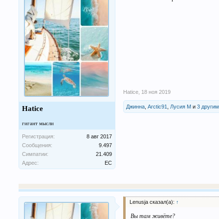
Hatice
,
18 ноя 2019
Джинна
,
Arctic91
,
Лусия М
и
3 други
Hatice
гигант мысли
Регистрация:
8 авг 2017
Сообщения:
9.497
Симпатии:
21.409
Адрес:
ЕС
Lenusja сказал(а):
↑
Вы там живёте?