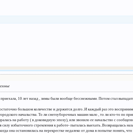
сезонье
да приехала, 10 лет назад , зимы были вообще бесснежными. Потом стал выпадат
остаточно большом количестве и держится долго..И каждый раз это воспринима
городского начальства. То ли снегоуборочных машин мало , то ли кто-то по при
ралась на работу ( в доковидную эпоху), или звонило ее начальство с сообщение
- в силу избыточного стремления к работе- пыталась выехать..Возвращалась наз
когда она остановилась на перекрестке недалеко от дома в попытке понять, что 