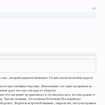
#63
ь снег , который держался буквально 3-4 дня, потом он вообще куда-то
ется как стихийное бедствие...Впечатление, что такое восприятие не
вычке ждет, что снег сам куда-то уберется.
м, что она может не приезжать ( и это касалось всех, кто жил далеко от
ад , быстро понимая , что попытка бесполезна.Последний раз
ей делать ..Водитель встречной машины , глядя на нее, постучал кулаком