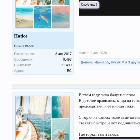
Спойлер:
)
Hatice
гигант мысли
Hatice
,
2 дек 2020
Регистрация:
8 авг 2017
Сообщения:
9.497
Джинна
,
Ирина 55
,
Лусия М
и
3 друг
Симпатии:
21.409
Адрес:
ЕС
В этом году зима бал
у
ет снегом.
В детстве нравилось, когда на сан
председателя, и ее иногда тоже.
С горки на санках тоже замечатель
съехать быстро, а вот подниматься,
Где горка, там и санки.