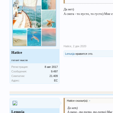
Да нет)
А снега - то пусто, то густо) Мне
Hatice
,
2 дек 2020
Hatice
Lenusja
нравится это.
гигант мысли
Регистрация:
8 авг 2017
Сообщения:
9.497
Симпатии:
21.409
Адрес:
ЕС
Hatice сказал(а):
↑
Да нет)
Lenusja
А снега - то пусто, то густо) Мне