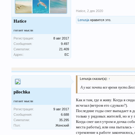
Hatice
,
2 дек 2020
Lenusja
нравится это.
Hatice
гигант мысли
Регистрация:
8 авг 2017
Сообщения:
9.497
Симпатии:
21.409
Адрес:
ЕС
Lenusja сказал(а):
↑
А у нас почти все время пусто.Бес
pilochka
Как и там, где я живу. Когда я сю
гигант мысли
исчезал (ветром его сдувало?).
Регистрация:
9 авг 2017
Последние годы снег выпадает в д
Сообщения:
6.688
только у рядовых жителей, но и у 
Симпатии:
35.295
Когда снег шел утром и дочка соби
Пол:
Женский
места работы), или она пыталась 
стремление к работе закончилось, 