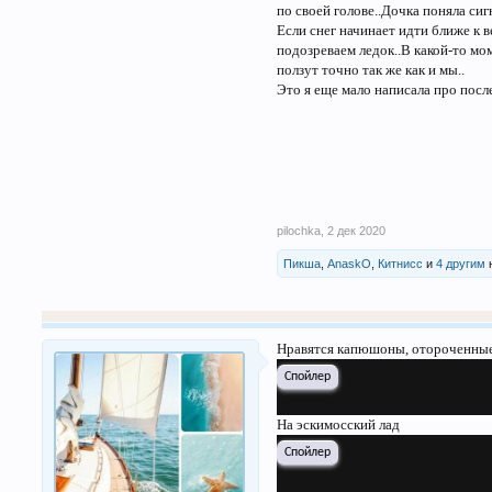
по своей голове..Дочка поняла сиг
Если снег начинает идти ближе к 
подозреваем ледок..В какой-то мо
ползут точно так же как и мы..
Это я еще мало написала про посл
pilochka
,
2 дек 2020
Пикша
,
AnaskO
,
Китнисс
и
4 другим
Нравятся капюшоны, отороченны
Спойлер
На эскимосский лад
Спойлер