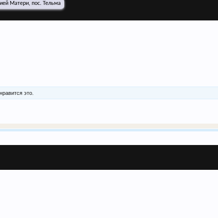
ией Матери, пос. Тельма
нравится это.