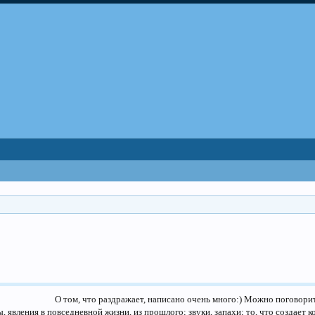
О том, что раздражает, написано очень много:) Можно поговорить
 явления в повседневной жизни, из прошлого; звуки, запахи; то, что создает