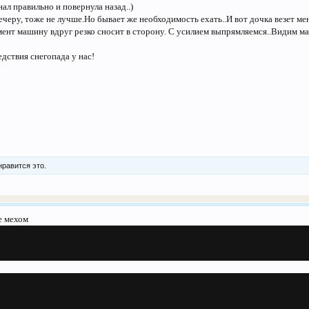
нал правильно и повернула назад..)
вечеру, тоже не лучше.Но бывает же необходимость ехать..И вот дочка везет м
мент машину вдруг резко сносит в сторону. С усилием выпрямляемся..Видим маш
едствия снегопада у нас!
нравится это.
е мехом