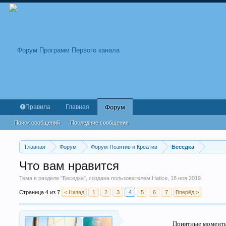
Правила
Главная
Форум
Поиск сообщений
Последние сообщения
Главная
Форум
Форум Позитив и Креатив
Беседка
Что вам нравится
Тема в разделе "
Беседка
", создана пользователем
Hatice
,
18 ноя 2019
.
Страница 4 из 7
< Назад
1
2
3
4
5
6
7
Вперёд >
Приятные моменты,