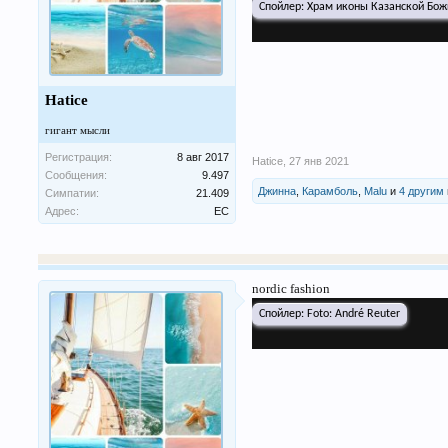
Спойлер:
Храм иконы Казанской Бож
Hatice
гигант мысли
Регистрация:
8 авг 2017
Hatice
,
27 янв 2021
Сообщения:
9.497
Джинна
,
Карамболь
,
Malu
и
4 другим
Симпатии:
21.409
Адрес:
ЕС
nordic fashion
Спойлер:
Foto: André Reuter