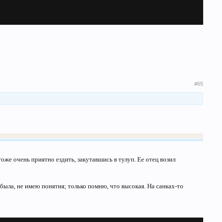
#65
тоже очень приятно ездить, закутавшись в тулуп. Ее отец возил
 была, не имею понятия; только помню, что высокая. На санках-то