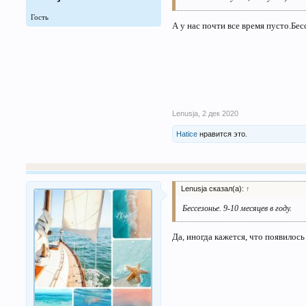
Гость
А у нас почти все время пусто.Бес
Lenusja
,
2 дек 2020
Hatice
нравится это.
Lenusja сказал(а):
↑
Бессезонье. 9-10 месяцев в году.
Да, иногда кажется, что появилось