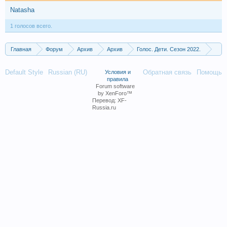
Natasha
1 голосов всего.
Главная
Форум
Архив
Архив
Голос. Дети. Сезон 2022.
Слепые прослушивания 6. Выпуск от 18.03.2022
Default Style
Russian (RU)
Обратная связь
Помощь
Условия и
правила
Forum software
by XenForo™
Перевод:
XF-
Russia.ru