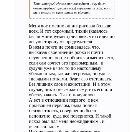
Тот, который сделал это последним - ему было
очень трудно (труднее всех) переломить себя, но и
он, в итоге, не смог этого не сделать
Меня вот именно он интриговал больше
всех. И тот скромный, тихий (казалось
бы, доминируемый) человек, что сидел по
левую сторону от председателя.
В нем я почти не сомневалась, что,
высказав свое мнение робко и почти
неуверенно, он не побоится изменить его,
если сам сочтет это правомерным.. и
будучи уже в чем-то по-настоящему
убежденным, так же негромко, но уже с
твердыми нотками, будет его отстаивать.
Без лишних слов и ажиотации. И в этом
случае, никто не сможет смутить его или
обескуражить.. Так и получилось.
А вот в отношении первого, с кем
произошел перелом, была полная
неизвестность, совершенно было
непонятно, куда всё повернется. И такой
исход был для меня неожиданным.. и
очень сильным.
Но интересны были абсолютно все