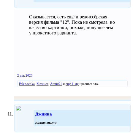
Оказывается, есть ещё и режиссёрская
версия фильма "12". Пока не смотрела, но
качество картинки, похоже, получше чем
у прокатного варианта.
2 дек 2023
Palenochka
,
Китнисс
,
Arctic91
и
ещё 1-му
нравится это.
Джинна
гигант мысли