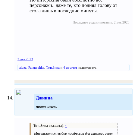
персонажи.. даже те, кто поднял голову от
стола лишь в последние минуты.
Последнее редактирование:
2 дек 2023
2 дек 2023
aluza
,
Palenochka
,
ТетьЗина
и
4 другим
нравится это.
Джинна
гигант мысли
ТетьЗина сказал(а):
↑
Мне кажется, выбор профессии для главного героя