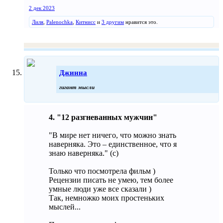
2 дек 2023
Лиля
,
Palenochka
,
Китнисс
и
3 другим
нравится это.
Джинна
гигант мысли
4. "12 разгневанных мужчин"
"В мире нет ничего, что можно знать
наверняка. Это – единственное, что я
знаю наверняка." (с)
Только что посмотрела фильм )
Рецензии писать не умею, тем более
умные люди уже все сказали )
Так, немножко моих простеньких
мыслей...