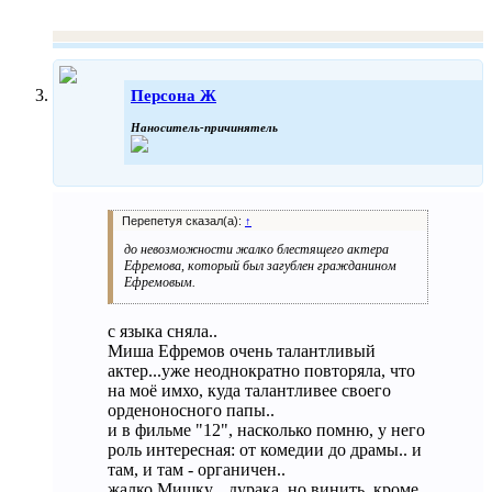
Персона Ж
Наноситель-причинятель
Перепетуя сказал(а):
↑
до невозможности жалко блестящего актера
Ефремова, который был загублен гражданином
Ефремовым.
с языка сняла..
Миша Ефремов очень талантливый
актер...уже неоднократно повторяла, что
на моё имхо, куда талантливее своего
орденоносного папы..
и в фильме "12", насколько помню, у него
роль интересная: от комедии до драмы.. и
там, и там - органичен..
жалко Мишку... дурака..но винить, кроме