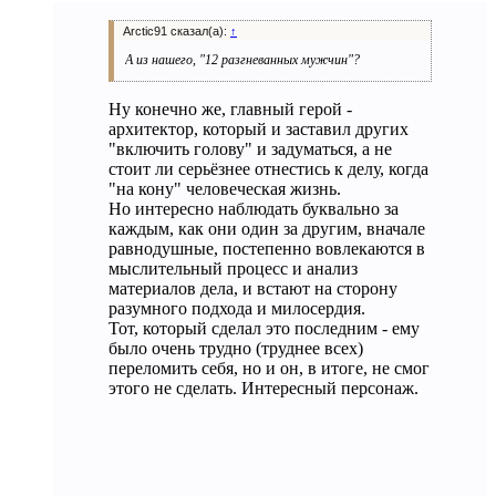
Arctic91 сказал(а):
↑
А из нашего, "12 разгневанных мужчин"?
Ну конечно же, главный герой -
архитектор, который и заставил других
"включить голову" и задуматься, а не
стоит ли серьёзнее отнестись к делу, когда
"на кону" человеческая жизнь.
Но интересно наблюдать буквально за
каждым, как они один за другим, вначале
равнодушные, постепенно вовлекаются в
мыслительный процесс и анализ
материалов дела, и встают на сторону
разумного подхода и милосердия.
Тот, который сделал это последним - ему
было очень трудно (труднее всех)
переломить себя, но и он, в итоге, не смог
этого не сделать. Интересный персонаж.