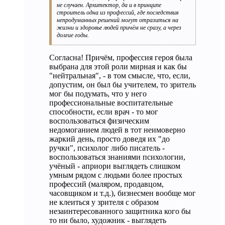
не случаен. Архитектор, да и в принципе
строитель одна из профессий, где последствия
непродуманных решений могут отразиться на
жизни и здоровье людей причём не сразу, а через
долгие годы.
Согласна! Причём, профессия героя была
выбрана для этой роли мирная и как бы
"нейтральная", - в том смысле, что, если,
допустим, он был бы учителем, то зритель
мог бы подумать, что у него
профессиональные воспитательные
способности, если врач - то мог
воспользоваться физическим
недомоганием людей в тот неимоверно
жаркий день, просто доведя их "до
ручки", психолог либо писатель -
воспользоваться знаниями психологии,
учёный - априори выглядеть слишком
умным рядом с людьми более простых
профессий (маляром, продавцом,
часовщиком и т.д.), бизнесмен вообще мог
не клеиться у зрителя с образом
незаинтересованного защитника кого бы
то ни было, художник - выглядеть