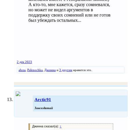
А кто-то, мне кажется, сразу сомневался,
но может не видел аргументов в
поддержку своих сомнений или не готов
был убеждать остальных...
2 дек 2023
aluza
,
Palenochka
,
Джинна
и
3 другим
нравится это.
Arctic91
Завсегдатай
Джинна сказал(а):
↑