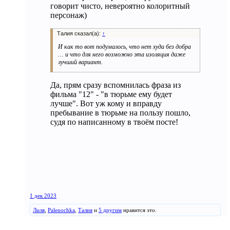
говорит чисто, невероятно колоритный
персонаж)
Талия сказал(а):
↑
И как то вот подумалось, что нет худа без добра
… и что для него возможно эта изоляция даже
лучший вариант.
Да, прям сразу вспомнилась фраза из
фильма "12" - "в тюрьме ему будет
лучше". Вот уж кому и вправду
пребывание в тюрьме на пользу пошло,
судя по написанному в твоём посте!
1 дек 2023
Лиля
,
Palenochka
,
Талия
и
5 другим
нравится это.