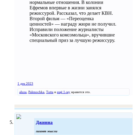
нормальные отношения. В колонии
Ефремов впервые в жизни занялся
режиссурой. Рассказал, что делает КВН.
Второй фильм — «Переоценка
ценностей» — награду жюри не получил.
Исправили положение журналисты
«Московского комсомольца», вручившие
специальный приз за лучшую режиссуру.
1 дек 2023
aluza
,
Palenochka
,
Tutta
и
ещё 1-му
нравится это.
Джинна
гигант мысли