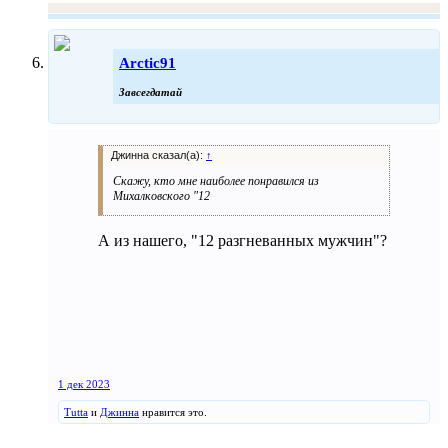
Arctic91
Завсегдатай
Джинна сказал(а):
↑
Скажу, кто мне наиболее понравился из
Михалковского "12
А из нашего, "12 разгневанных мужчин"?
1 дек 2023
Tutta
и
Джинна
нравится это.