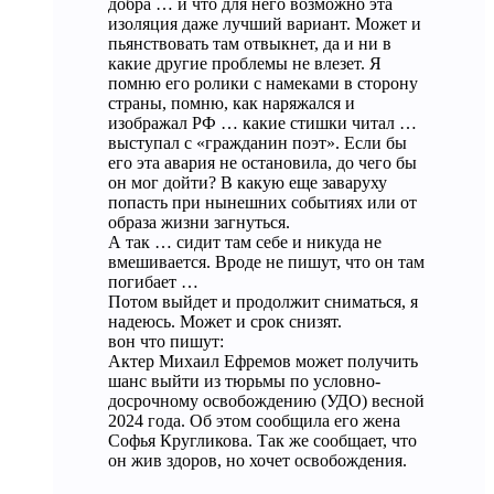
добра … и что для него возможно эта
изоляция даже лучший вариант. Может и
пьянствовать там отвыкнет, да и ни в
какие другие проблемы не влезет. Я
помню его ролики с намеками в сторону
страны, помню, как наряжался и
изображал РФ … какие стишки читал …
выступал с «гражданин поэт». Если бы
его эта авария не остановила, до чего бы
он мог дойти? В какую еще заваруху
попасть при нынешних событиях или от
образа жизни загнуться.
А так … сидит там себе и никуда не
вмешивается. Вроде не пишут, что он там
погибает …
Потом выйдет и продолжит сниматься, я
надеюсь. Может и срок снизят.
вон что пишут:
Актер Михаил Ефремов может получить
шанс выйти из тюрьмы по условно-
досрочному освобождению (УДО) весной
2024 года. Об этом сообщила его жена
Софья Кругликова. Так же сообщает, что
он жив здоров, но хочет освобождения.