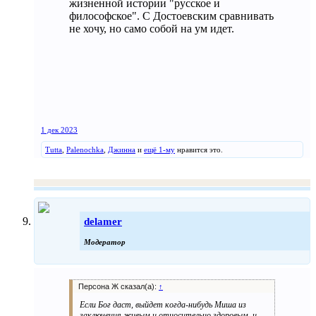
жизненной истории "русское и
философское". С Достоевским сравнивать
не хочу, но само собой на ум идет.
1 дек 2023
Tutta
,
Palenochka
,
Джинна
и
ещё 1-му
нравится это.
delamer
Модератор
Персона Ж сказал(а):
↑
Если Бог даст, выйдет когда-нибудь Миша из
заключения живым и относительно здоровым..и,