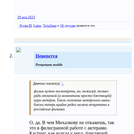
29 ноя 2023
Лусия М
,
Laine
,
ТетьЗина
и
10 другим
нравится это.
Перепетуя
Perepetuem mobile
Джинна сказал(а):
↑
фильм нужно посмотреть, но, пожалуй, только
ради отличной (а моментами просто блестящей)
игры актёров. Такое скопление актёрского шика-
блеска теперь крайне редко можно встретить в
российских фильмах.
О, да. В чем Михалкову не откажешь, так
это в филигранной работе с актерами.
Кастинг, как всегда у него, блестящий.