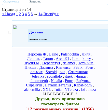
Статус темы:
Закрыта.
Страница 2 из 14
< Назад
1
2
3
4
5
6
→
14
Вперёд >
Джинна
гигант мысли
Персона Ж
,
Laine
,
Palenochka
,
Лиля
,
Ленчик
,
Талия
,
Arctic91
,
Loki
,
kurry
,
Лусия М
,
Перепетуя
,
delamer
,
ТетьЗина
,
Пикша
,
Джинна
,
Китнисс
,
Petrik
,
Рози
,
ольмих
,
Sovold
,
ока
,
Cчастливая
,
televika
,
scoiattolo
,
griek
,
Чайка
,
phnompenh
,
Natalia
,
Рони
,
Бабушка
Сирануш
,
НаташаНаталья
,
Карамболь
,
alchemilla
,
XXL
,
Tutta
,
NTereza
,
loi
,
aluza
И ВСЕ-ВСЕ-ВСЕ!!!
Друзья, всех приглашаю
посмотреть фильм
"12 разгневанных мужчин"
(1956)
,