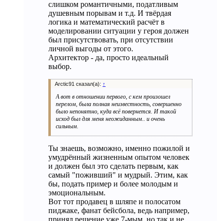
слишком романтичными, податливым
душевным порывам и т.д. И твёрдая
логика и математический расчёт в
моделировании ситуации у героя должен
был присутствовать, при отсутствии
личной выгоды от этого.
Архитектор - да, просто идеальный
выбор.
Arctic91 сказал(а):
↑
А вот в отношении первого, с кем произошел
перелом, была полная неизвестность, совершенно
было непонятно, куда всё повернется. И такой
исход был для меня неожиданным.. и очень
сильным.
Ты знаешь, возможно, именно пожилой и
умудрённый жизненным опытом человек
и должен был это сделать первым, как
самый "поживший" и мудрый. Этим, как
бы, подать пример и более молодым и
эмоциональным.
Вот тот продавец в шляпе и полосатом
пиджаке, фанат бейсбола, ведь например,
принял решение уже 7-мым, но так и не