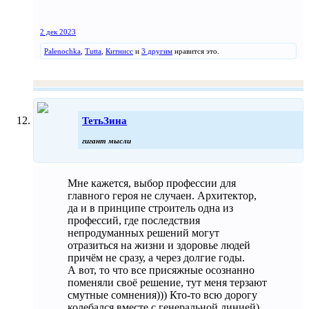
2 дек 2023
Palenochka
,
Tutta
,
Китнисс
и
3 другим
нравится это.
ТетьЗина
гигант мысли
Мне кажется, выбор профессии для
главного героя не случаен. Архитектор,
да и в принципе строитель одна из
профессий, где последствия
непродуманных решений могут
отразиться на жизни и здоровье людей
причём не сразу, а через долгие годы.
А вот, то что все присяжные осознанно
поменяли своё решение, тут меня терзают
смутные сомнения))) Кто-то всю дорогу
колебался вместе с генеральной линией)