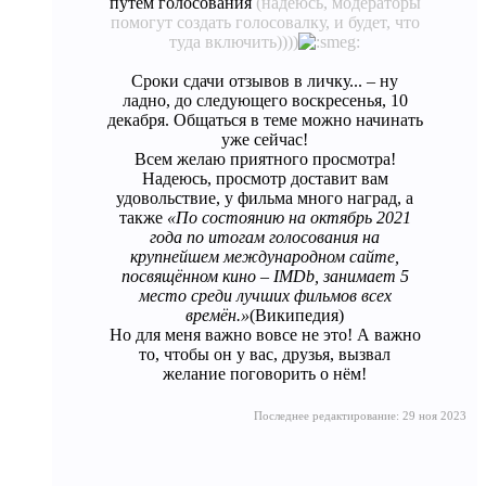
путём голосования
(надеюсь, модераторы
помогут создать голосовалку, и будет, что
туда включить))))
Сроки сдачи отзывов в личку... – ну
ладно, до следующего воскресенья, 10
декабря. Общаться в теме можно начинать
уже сейчас!
Всем желаю приятного просмотра!
Надеюсь, просмотр доставит вам
удовольствие, у фильма много наград, а
также
«По состоянию на октябрь 2021
года по итогам голосования на
крупнейшем международном сайте,
посвящённом кино – IMDb, занимает 5
место среди лучших фильмов всех
времён.»
(Википедия)
Но для меня важно вовсе не это! А важно
то, чтобы он у вас, друзья, вызвал
желание поговорить о нём!​
Последнее редактирование:
29 ноя 2023