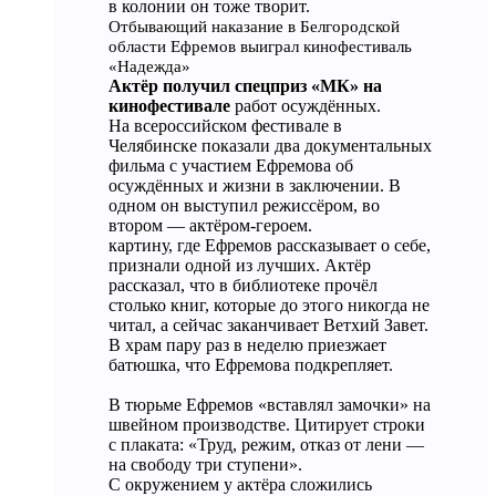
в колонии он тоже творит.
Отбывающий наказание в Белгородской
области Ефремов выиграл кинофестиваль
«Надежда»
Актёр получил спецприз «МК» на
кинофестивале
работ осуждённых.
На всероссийском фестивале в
Челябинске показали два документальных
фильма с участием Ефремова об
осуждённых и жизни в заключении. В
одном он выступил режиссёром, во
втором — актёром-героем.
картину, где Ефремов рассказывает о себе,
признали одной из лучших. Актёр
рассказал, что в библиотеке прочёл
столько книг, которые до этого никогда не
читал, а сейчас заканчивает Ветхий Завет.
В храм пару раз в неделю приезжает
батюшка, что Ефремова подкрепляет.
В тюрьме Ефремов «вставлял замочки» на
швейном производстве. Цитирует строки
с плаката: «Труд, режим, отказ от лени —
на свободу три ступени».
С окружением у актёра сложились