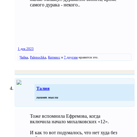
самого дурака - некого..
1 дек 2023
Чайка
,
Palenochka
,
Китнисс
и
7 другим
нравится это.
Талия
гигант мысли
Тоже вспомнила Ефремова, когда
включила начало михалковских «12».
И как то вот подумалось, что нет худа без