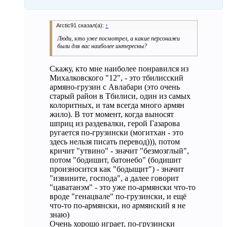
Arctic91 сказал(а):
↑
Люди, кто уже посмотрел, а какие персонажи
были для вас наиболее интересны?
Скажу, кто мне наиболее понравился из
Михалковского "12", - это тбилисский
армяно-грузин с Авлабари (это очень
старый район в Тбилиси, один из самых
колоритных, и там всегда много армян
жило). В тот момент, когда выносят
шприц из раздевалки, герой Газарова
ругается по-грузински (могитхан - это
здесь нельзя писать перевод))), потом
кричит "утвино" - значит "безмозглый",
потом "бодишит, батонебо" (бодишит
произносится как "бодыщит") - значит
"извините, господа", а далее говорит
"цаватанэм" - это уже по-армянски что-то
вроде "генацвале" по-грузински, и ещё
что-то по-армянски, но армянский я не
знаю)
Очень хорошо играет, по-грузински