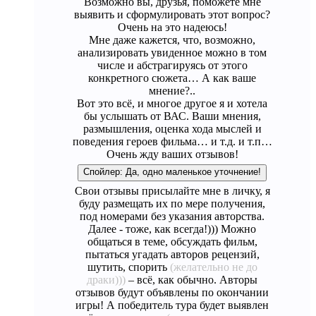
Возможно вы, друзья, поможете мне
выявить и сформулировать этот вопрос?
Очень на это надеюсь!
Мне даже кажется, что, возможно,
анализировать увиденное можно в том
числе и абстрагируясь от этого
конкретного сюжета… А как ваше
мнение?..
Вот это всё, и многое другое я и хотела
бы услышать от ВАС. Ваши мнения,
размышления, оценка хода мыслей и
поведения героев фильма… и т.д. и т.п…
Очень жду ваших отзывов!
Спойлер:
Да, одно маленькое уточнение!
Свои отзывы присылайте мне в личку, я
буду размещать их по мере получения,
под номерами без указания авторства.
Далее - тоже, как всегда!))) Можно
общаться в теме, обсуждать фильм,
пытаться угадать авторов рецензий,
шутить, спорить
(желательно не до
драки)))
– всё, как обычно. Авторы
отзывов будут объявлены по окончании
игры! А победитель тура будет выявлен