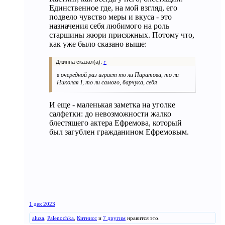
Единственное где, на мой взгляд, его
подвело чувство меры и вкуса - это
назначения себя любимого на роль
старшины жюри присяжных. Потому что,
как уже было сказано выше:
Джинна сказал(а):
↑
в очередной раз играет то ли Паратова, то ли
Николая I, то ли самого, барчука, себя
И еще - маленькая заметка на уголке
салфетки: до невозможности жалко
блестящего актера Ефремова, который
был загублен гражданином Ефремовым.
1 дек 2023
aluza
,
Palenochka
,
Китнисс
и
7 другим
нравится это.