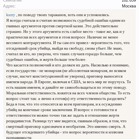
Симпатии:
102.639
Адрес:
Москва
kurry
, по поводу твоих тараканов, хоть они и успокоились.
Я всегда считала и считаю возможность судебной ошибки одним из
главных аргументов против смертной казни. Это действительно
страшно. Но у этого аргумента есть слабое место - такое же, как и у
практически всех аргументов в этом вопросе. Наличие не менее
весомого контраргумента. И ты сам его привел - вероятность того, что
отсидевший срок убийца, выйдя на свободу, снова убьет. Не знаю,
считал ли кто, но уверена, что таких случаев гораздо больше, чем
судебных ошибок, и жертв больше тем более.
Что касается полномочий и кто должен их дать. Насколько я понимаю,
если государство - не монархия (не абсолютная монархия, во всяком
случае, насчет конституционной не уверена), приговор выносится
именем народа. В Европе, включая и США, за весь мир не поручусь. То
есть нашим именем, и давайте не самообольщаться по этому поводу.
Моральная ответственность ложится на всех членов общества. То есть
вопрос стоит так: а лично я готов(а) эту ответственность разделить?
Беда в том, что это относится ко всем приговорам, и к осуждению
убийц на конечные сроки заключения. И вопрос о готовности и
ответственности можно точно так же задать в отношении жертв
рецидивистов. Разница тут мне видится, главным образом, в том, что
смертный приговор однозначен и необратим. Это именно смерть. А
будущее отсидевшего убийцы - это вопрос вероятности и иллюзия
поправимости.