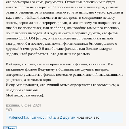
что посмотрю его сама, разумеется. Остальные рецензии мне будет
читать просто не интересно. Я пробовала читать ваши туры, у самых
разных рецензентов, и поняла только то, что написано - умно, красиво и
т.д., а вот о чём?..... Фильмы эти не смотрела, и совершенно не могу
понять, верно ли он интерпретирован, и, может, кому-то понравился, а
мне бы не понравился, или наоборот, или вообще там много красивых,
но не верных выводов. А я буду лайкать, и заранее думать, что фильм
именно ОБ ЭТОМ (о том, о чём написал автор рецензии), а на мой
взгляд, если б я посмотрела, может, фильм оказался бы совершенно о
другом! А смотреть 5-6 или больше фильмов или больше каждую
неделю, чтоб разобраться - это для меня не реально...
В общем, я к тому, что мне нравится такой формат, как сейчас. И о
загаданном фильме Ведущему в большинстве случаев, наверно,
интересно услышать о фильме несколько разных мнений, высказанных в
рецензиях, а не только одно.
И ещё мне нравится, что лучший отзыв определяется голосованием, а
не одним человеком.
Моё имхо, разумеется).
Джинна
,
8 фев 2024
#49
Palenochka
,
Китнисс
,
Tutta
и
2 другим
нравится это.