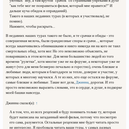
уютных" игр, а там крутой "срачок" со странными упрёками в духе
"как тебе мог не понравиться фильм, который мне нравится?" И
дальше куча обидок и оправданий).
Такого в наших недавних турах (в которых я участвовала), не
помню).
Нажмите, чтобы раскрыть...
В недавних наших турах такого не было, и те срачки и обиды - это
совершенная мелочь, были грандиозные споры и срачи..., которые
всегда заканчивались обнимашками и никто никогда ни на кого не таил
смертельных обид, хотя мог. Но это невозможно объяснить, не
поварившись в этом котелке. Для меня большинство людей из того
времени "рулетки", хотя многие уже не на форуме, а некоторые уже не
живут (что для меня безмерно печально и горестно), очень близкие и
любимые люди, которым я благодарен за тепло, доверие и участие, у
которых я многому научился. А те из них, кто еще остался на форуме,
самые близкие и любимые. Такие вот дела,
Джинна
, дорогая. И это
просто невозможно выразить словами, это в сердце, в душе, в подкорке
моей башки навсегда.
Джинна сказал(а):
↑
А в том, что, из всех рецензий я буду понимать только ту, которая
будет написана на загаданный мной фильм, потому что посмотрю
его сама, разумеется. Остальные рецензии мне будет читать просто
не интересно. Я пробовала читать ваши туры, у самых разных