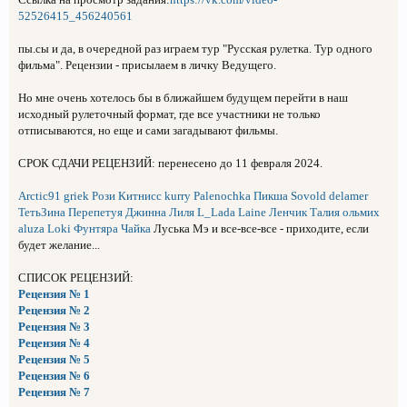
52526415_456240561
пы.сы и да, в очередной раз играем тур "Русская рулетка. Тур одного
фильма". Рецензии - присылаем в личку Ведущего.
Но мне очень хотелось бы в ближайшем будущем перейти в наш
исходный рулеточный формат, где все участники не только
отписываются, но еще и сами загадывают фильмы.
СРОК СДАЧИ РЕЦЕНЗИЙ: перенесено до 11 февраля 2024.
Arctic91
griek
Рози
Китнисс
kurry
Palenochka
Пикша
Sovold
delamer
ТетьЗина
Перепетуя
Джинна
Лиля
L_Lada
Laine
Ленчик
Талия
ольмих
aluza
Loki
Фунтяра
Чайка
Луська Мэ и все-все-все - приходите, если
будет желание...
СПИСОК РЕЦЕНЗИЙ:
Рецензия № 1
Рецензия № 2
Рецензия № 3
Рецензия № 4
Рецензия № 5
Рецензия № 6
Рецензия № 7