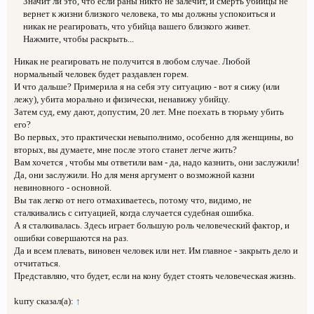
Значит ли это, что если раны никто не залечит, и смерть убийцы не
вернет к жизни близкого человека, то мы должны успокоиться и
никак не реагировать, что убийца вашего близкого живет.
Нажмите, чтобы раскрыть...
Никак не реагировать не получится в любом случае. Любой
нормальный человек будет раздавлен горем.
И что дальше? Примерила я на себя эту ситуацию - вот я сижу (или
лежу), убита морально и физически, ненавижу убийцу.
Затем суд, ему дают, допустим, 20 лет. Мне поехать в тюрьму убить
его?
Во первых, это практически невыполнимо, особенно для женщины, во
вторых, вы думаете, мне после этого станет легче жить?
Вам хочется , чтобы мы ответили вам - да, надо казнить, они заслужили!
Да, они заслужили. Но для меня аргумент о возможной казни
невиновного - основной.
Вы так легко от него отмахиваетесь, потому что, видимо, не
сталкивались с ситуацией, когда случается судебная ошибка.
А я сталкивалась. Здесь играет большую роль человеческий фактор, и
ошибки совершаются на раз.
Да и всем плевать, виновен человек или нет. Им главное - закрыть дело и
отчитаться.
Представляю, что будет, если на кону будет стоять человеческая жизнь.
kurry сказал(а):
↑