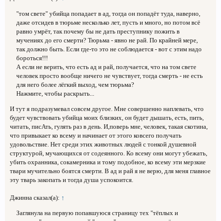
"том свете" убийца попадает в ад, тогда он попадёт туда, наверно,
даже отсидев в тюрьме несколько лет, пусть и много, но потом всё
равно умрёт, так почему бы не дать преступнику пожить в
мучениях до его смерти? Тюрьма - явно не рай. По крайней мере,
так должно быть. Если где-то это не соблюдается - вот с этим надо
бороться!!!
А если не верить, что есть ад и рай, получается, что на том свете
человек просто вообще ничего не чувствует, тогда смерть - не есть
для него более лёгкий выход, чем тюрьма?
Нажмите, чтобы раскрыть...
И тут я подразумевал совсем другое. Мне совершенно наплевать, что
будет чувствовать убийца моих близких, он будет дышать, есть, пить,
читать, писАть, гулять раз в день. И,поверь мне, человек, такая скотина,
что привыкает ко всему и начинает от этого ковсего получать
удовольствие. Нет среди этих животных людей с тонкой душевной
структурой, мучающихся от содеянного. Ко всему они могут убежать,
убить охранника, сокамерника и тому подобное, ко всему эти мерзкие
твари мучительно боятся смерти. В ад и рай я не верю, для меня главное
эту тварь закопать и тогда душа успокоится.
Джинна сказал(а):
↑
Заглянула на первую попавшуюся страницу тех "тёплых и