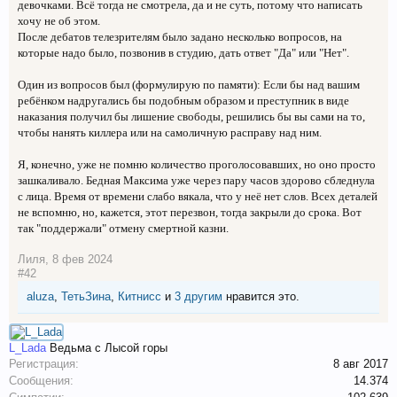
девочками. Всё тогда не смотрела, да и не суть, потому что написать
хочу не об этом.
После дебатов телезрителям было задано несколько вопросов, на
которые надо было, позвонив в студию, дать ответ "Да" или "Нет".
Один из вопросов был (формулирую по памяти): Если бы над вашим
ребёнком надругались бы подобным образом и преступник в виде
наказания получил бы лишение свободы, решились бы вы сами на то,
чтобы нанять киллера или на самоличную расправу над ним.
Я, конечно, уже не помню количество проголосовавших, но оно просто
зашкаливало. Бедная Максима уже через пару часов здорово сбледнула
с лица. Время от времени слабо вякала, что у неё нет слов. Всех деталей
не вспомню, но, кажется, этот перезвон, тогда закрыли до срока. Вот
так "поддержали" отмену смертной казни.
Лиля
,
8 фев 2024
#42
aluza
,
ТетьЗина
,
Китнисс
и
3 другим
нравится это.
L_Lada
Ведьма с Лысой горы
Регистрация:
8 авг 2017
Сообщения:
14.374