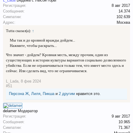
L_Lada
Ведьма с Лысой горы
Регистрация:
8 авг 2017
Сообщения:
14.374
Симпатии:
102.639
Адрес:
Москва
Tutta сказал(а):
↑
Мы так и до кровной вражды дойдем...
Нажмите, чтобы раскрыть...
Что значит - дойдем? Кровная месть, между прочим, один из
существующих в истории культуры вариантов социально дозволенного
убийства. Если не ограничиваться только тем, что имеет место здесь и
сейчас. Или сделать вид, что не ограничиваемся.
L_Lada
,
8 фев 2024
#51
Персона Ж
,
Лиля
,
Пикша
и
2 другим
нравится это.
delamer
Модератор
Регистрация:
9 авг 2017
Сообщения:
10.965
Симпатии:
71.367