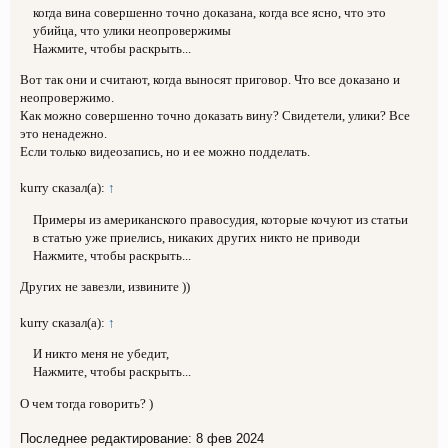
когда вина совершенно точно доказана, когда все ясно, что это
убийца, что улики неопровержимы
Нажмите, чтобы раскрыть...
Вот так они и считают, когда выносят приговор. Что все доказано и
неопровержимо.
Как можно совершенно точно доказать вину? Свидетели, улики? Все
это ненадежно.
Если только видеозапись, но и ее можно подделать.
kurry сказал(а):
↑
Примеры из американского правосудия, которые кочуют из статьи
в статью уже приелись, никаких других никто не приводи
Нажмите, чтобы раскрыть...
Других не завезли, извините ))
kurry сказал(а):
↑
И никто меня не убедит,
Нажмите, чтобы раскрыть...
О чем тогда говорить? )
Последнее редактирование:
8 фев 2024