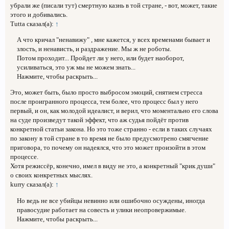
убрали же (писали тут) смертную казнь в той стране, - вот, может, такие
этого и добивались.
Tutta сказал(а):
↑
А что кричал "ненавижу" , мне кажется, у всех временами бывает и
злость, и ненависть, и раздражение. Мы ж не роботы.
Потом проходит... Пройдет ли у него, или будет наоборот,
усиливаться, это уж мы не можем знать...
Нажмите, чтобы раскрыть...
Это, может быть, было просто выбросом эмоций, снятием стресса
после проигранного процесса, тем более, что процесс был у него
первый, и он, как молодой идеалист, и верил, что моментально его слова
на суде произведут такой эффект, что аж судья пойдёт против
конкретной статьи закона. Но это тоже странно - если в таких случаях
по закону в той стране в то время не было предусмотрено смягчение
приговора, то почему он надеялся, что это может произойти в этом
процессе.
Хотя режиссёр, конечно, имел в виду не это, а конкретный "крик души"
о своих конкретных мыслях.
kurry сказал(а):
↑
Но ведь не все убийцы невинно или ошибочно осуждены, иногда
правосудие работает на совесть и улики неопровержимые.
Нажмите, чтобы раскрыть...