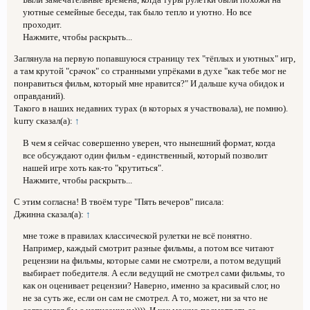
уютные семейные беседы, так было тепло и уютно. Но все
проходит.
Нажмите, чтобы раскрыть...
Заглянула на первую попавшуюся страницу тех "тёплых и уютных" игр,
а там крутой "срачок" со странными упрёками в духе "как тебе мог не
понравиться фильм, который мне нравится?" И дальше куча обидок и
оправданий).
Такого в наших недавних турах (в которых я участвовала), не помню).
kurry сказал(а):
↑
В чем я сейчас совершенно уверен, что нынешний формат, когда
все обсуждают один фильм - единственный, который позволит
нашей игре хоть как-то "крутиться".
Нажмите, чтобы раскрыть...
С этим согласна! В твоём туре "Пять вечеров" писала:
Джинна сказал(а):
↑
мне тоже в правилах классической рулетки не всё понятно.
Например, каждый смотрит разные фильмы, а потом все читают
рецензии на фильмы, которые сами не смотрели, а потом ведущий
выбирает победителя. А если ведущий не смотрел сами фильмы, то
как он оценивает рецензии? Наверно, именно за красивый слог, но
не за суть же, если он сам не смотрел. А то, может, ни за что не