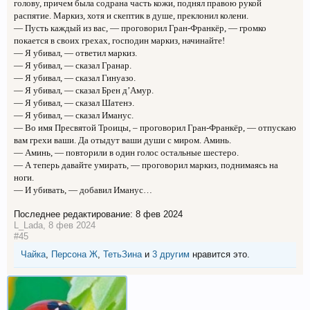
голову, причем была содрана часть кожи, поднял правою рукой
распятие. Маркиз, хотя и скептик в душе, преклонил колени.
— Пусть каждый из вас, — проговорил Гран-Франкёр, — громко
покается в своих грехах, господин маркиз, начинайте!
— Я убивал, — ответил маркиз.
— Я убивал, — сказал Гранар.
— Я убивал, — сказал Гинуазо.
— Я убивал, — сказал Брен д’Амур.
— Я убивал, — сказал Шатенэ.
— Я убивал, — сказал Иманус.
— Во имя Пресвятой Троицы, – проговорил Гран-Франкёр, — отпускаю
вам грехи ваши. Да отыдут ваши души с миром. Аминь.
— Аминь, — повторили в один голос остальные шестеро.
— А теперь давайте умирать, — проговорил маркиз, поднимаясь на
ноги.
— И убивать, — добавил Иманус…
Последнее редактирование:
8 фев 2024
L_Lada
,
8 фев 2024
#45
Чайка
,
Персона Ж
,
ТетьЗина
и
3 другим
нравится это.