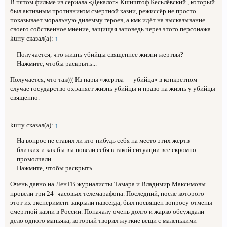
В пятом фильме из сериала «Декалог» Кшиштоф Кесьлёвский , который
был активным противником смертной казни, режиссёр не просто
показывает моральную дилемму героев, а кмк идёт на высказывание
своего собственное мнение, защищая заповедь через этого персонажа.
kurry сказал(а):
↑
Получается, что жизнь убийцы священнее жизни жертвы?
Нажмите, чтобы раскрыть...
Получается, что так((( Из пары «жертва — убийца» в конкретном
случае государство охраняет жизнь убийцы и право на жизнь у убийцы
священно.
kurry сказал(а):
↑
На вопрос не ставил ли кто-нибудь себя на место этих жертв-
близких и как бы вы повели себя в такой ситуации все скромно
промолчали.
Нажмите, чтобы раскрыть...
Очень давно на ЛенТВ журналисты Тамара и Владимир Максимовы
провели три 24- часовых телемарафона. Последний, после которого
этот их эксперимент закрыли навсегда, был посвящен вопросу отмены
смертной казни в России. Поначалу очень долго и жарко обсуждали
дело одного маньяка, который творил жуткие вещи с маленькими