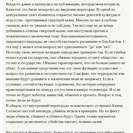
Когда-то давно я наткнулась на публикацию, которая меня потрясла.
Кажется, это было незадолго до введения моратория. В одной из
центральных газет появилось открытое письмо деятелей культуры и
искусства - противников смертной казни. Многих из них я глубоко
уважала, кого-то уважаю и по сей день. Так вот, еще не до конца
добившись отмены смертной казни, они выступили против и
пожизненного заключения тоже. Как наказания негуманного,
лишающего надежды, не способствующего раскаянию и бла-бла-бла. С
тех пор у меня в этом вопросе нет однозначного "да" или "нет".
Поэтому свою личную позицию определяю примерно так. Если убийца
попал в руки государства, оно обязано оградить от него общество - на
то оно и государство. Обязано гарантировать, что он больше никого не
убьет. А уж какими средствами оно эту свою функцию осуществит -
вопрос его развития и состоятельности. Сам факт, что террористы или
маньяки будут доживать в заключении меня не напрягает. Если в
условиях, соответствующих содеянному, без истерик очередных
правозащитников по поводу отсутствия в камере телевизора. И если
точно не будет побегов, амнистий, обменов и прочего. Вопрос в том,
точно ли их не будет.
В общем, тут внутренний порок рода человеческого со времен Каина.
Согласно шестой заповеди, убивать нельзя в принципе. Но по факту
люди убивали, убивают и убивать будут. Одних только вариантов
социально дозволенного убийства хватает, помимо казни.
Что касается формата игры. Боже упаси, не призываю что-либо менять.