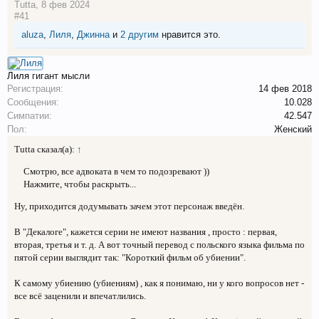
Tutta
,
8 фев 2024
#41
aluza
,
Лиля
,
Джинна
и
2 другим
нравится это.
Лиля
гигант мысли
Регистрация:
14 фев 2018
Сообщения:
10.028
Симпатии:
42.547
Пол:
Женский
Tutta сказал(а):
↑
Смотрю, все адвоката в чем то подозревают ))
Нажмите, чтобы раскрыть...
Ну, приходится додумывать зачем этот персонаж введён.
В "Декалоге", кажется серии не имеют названия , просто : первая,
вторая, третья и т. д. А вот точный перевод с польского языка фильма по
пятой серии выглядит так: "Короткий фильм об убиении".
К самому убиению (убиениям) , как я понимаю, ни у кого вопросов нет -
все всё заценили и впечатлились.