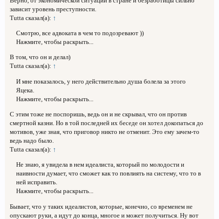
Верно, от экономической ситуации в стране и безработицы сильно
зависит уровень преступности.
Tutta сказал(а):
↑
Смотрю, все адвоката в чем то подозревают ))
Нажмите, чтобы раскрыть...
В том, что он и делал)
Tutta сказал(а):
↑
И мне показалось, у него действительно душа болела за этого
Яцека.
Нажмите, чтобы раскрыть...
С этим тоже не поспоришь, ведь он и не скрывал, что он против
смертной казни. Но в той последней их беседе он хотел докопаться до
мотивов, уже зная, что приговор никто не отменит. Это ему зачем-то
ведь надо было.
Tutta сказал(а):
↑
Не знаю, я увидела в нем идеалиста, который по молодости и
наивности думает, что сможет как то повлиять на систему, что то в
ней исправить.
Нажмите, чтобы раскрыть...
Бывает, что у таких идеалистов, которые, конечно, со временем не
опускают руки, а идут до конца, многое и может получиться. Ну вот