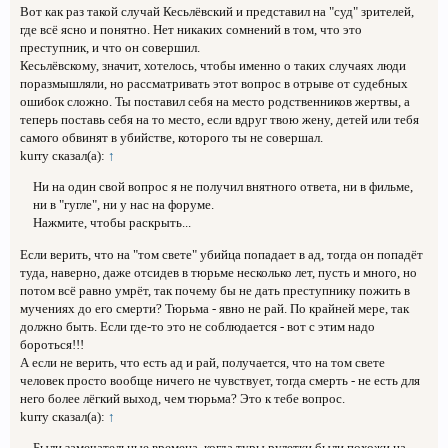
Вот как раз такой случай Кесьлёвский и представил на "суд" зрителей,
где всё ясно и понятно. Нет никаких сомнений в том, что это
преступник, и что он совершил.
Кесьлёвскому, значит, хотелось, чтобы именно о таких случаях люди
поразмышляли, но рассматривать этот вопрос в отрыве от судебных
ошибок сложно. Ты поставил себя на место родственников жертвы, а
теперь поставь себя на то место, если вдруг твою жену, детей или тебя
самого обвинят в убийстве, которого ты не совершал.
kurry сказал(а):
↑
Ни на один свой вопрос я не получил внятного ответа, ни в фильме,
ни в "гугле", ни у нас на форуме.
Нажмите, чтобы раскрыть...
Если верить, что на "том свете" убийца попадает в ад, тогда он попадёт
туда, наверно, даже отсидев в тюрьме несколько лет, пусть и много, но
потом всё равно умрёт, так почему бы не дать преступнику пожить в
мучениях до его смерти? Тюрьма - явно не рай. По крайней мере, так
должно быть. Если где-то это не соблюдается - вот с этим надо
бороться!!!
А если не верить, что есть ад и рай, получается, что на том свете
человек просто вообще ничего не чувствует, тогда смерть - не есть для
него более лёгкий выход, чем тюрьма? Это к тебе вопрос.
kurry сказал(а):
↑
Были замечательные времена, когда туры рулетки были похожи на