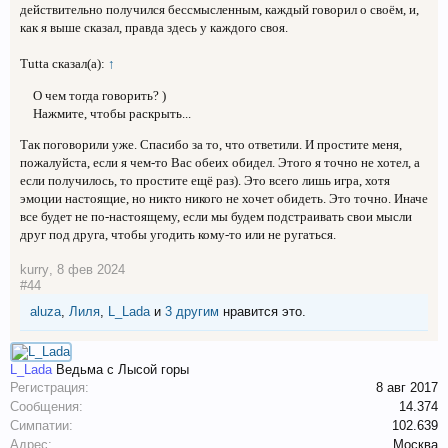
действительно получился бессмысленным, каждый говорил о своём, и,
как я выше сказал, правда здесь у каждого своя.
Tutta сказал(а):
↑
О чем тогда говорить? )
Нажмите, чтобы раскрыть...
Так поговорили уже. Спасибо за то, что ответили. И простите меня,
пожалуйста, если я чем-то Вас обеих обидел. Этого я точно не хотел, а
если получилось, то простите ещё раз). Это всего лишь игра, хотя
эмоции настоящие, но никто никого не хочет обидеть. Это точно. Иначе
все будет не по-настоящему, если мы будем подстраивать свои мысли
друг под друга, чтобы угодить кому-то или не ругаться.
kurry
,
8 фев 2024
#44
aluza
,
Лиля
,
L_Lada
и
3 другим
нравится это.
L_Lada
Ведьма с Лысой горы
Регистрация:
8 авг 2017
Сообщения:
14.374
Симпатии:
102.639
Адрес:
Москва