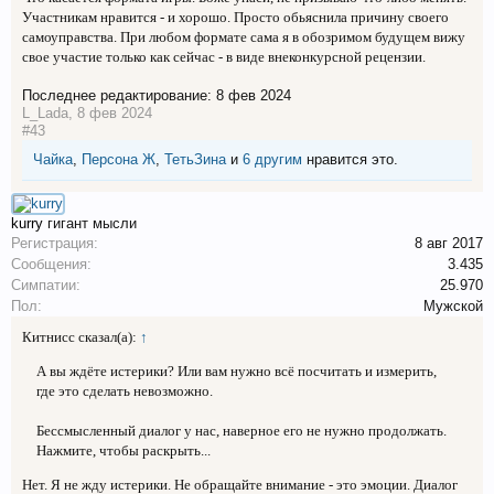
Участникам нравится - и хорошо. Просто обьяснила причину своего
самоуправства. При любом формате сама я в обозримом будущем вижу
свое участие только как сейчас - в виде внеконкурсной рецензии.
Последнее редактирование:
8 фев 2024
L_Lada
,
8 фев 2024
#43
Чайка
,
Персона Ж
,
ТетьЗина
и
6 другим
нравится это.
kurry
гигант мысли
Регистрация:
8 авг 2017
Сообщения:
3.435
Симпатии:
25.970
Пол:
Мужской
Китнисс сказал(а):
↑
А вы ждёте истерики? Или вам нужно всё посчитать и измерить,
где это сделать невозможно.
Бессмысленный диалог у нас, наверное его не нужно продолжать.
Нажмите, чтобы раскрыть...
Нет. Я не жду истерики. Не обращайте внимание - это эмоции. Диалог