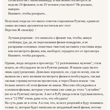
согласился бы с написанным)))). И как можно посмотреть за
неделю 10 фильмов, если 10 человек участвуют? Не реально,
наверно.
Нажмите, чтобы раскрыть...
Получила тогда на это много ответов старожилов Рулетки, одним из
самых весомых аргументов посчитала вот этот:
Персона Ж сказал(а):
↑
Лучшая рецензия - это написать о фильме так, чтобы, минуя
спойлеры, (да, да, не пересказывая фильм покадрово, и не
раскрывая основных сюжетных твистов) заставить участника игры
или посмотреть фильм, или, наоборот, оградить его от просмотра.
Нажмите, чтобы раскрыть...
Однако, когда загадала к просмотру "12 разгневанных мужчин", стала
искать, не обсуждался ли он в Рулетке раньше. И нашла одну (всего
лишь одну) рецензию. Довольно хорошую, но, судя по всему, она не
вызвала ни у кого желания посмотреть фильм и пообсуждать, так как
сколько страниц потом ни пролистала, и через Поиск искала - так
больше ничего об этом фильме не нашла. Массово обсуждались в
основном фильмы, которые участники уже сами до этого "случайно"
(не из-за Рулетки) смотрели. А вот в РуРу (когда я вела тур) выяснилось,
что в "12 РМ" очень даже есть, что обсудить!
Но суть даже не в этом. А в том, что, из всех рецензий я буду понимать
только ту, которая будет написана на загаданный мной фильм, потому