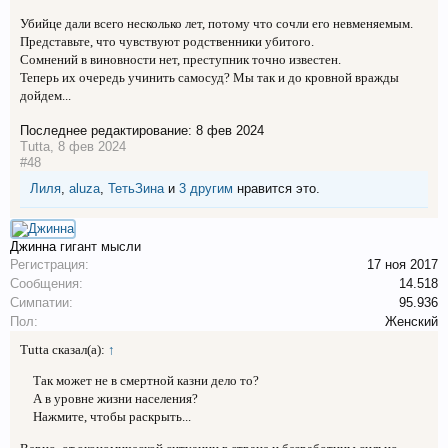
Убийце дали всего несколько лет, потому что сочли его невменяемым.
Представьте, что чувствуют родственники убитого.
Сомнений в виновности нет, преступник точно известен.
Теперь их очередь учинить самосуд? Мы так и до кровной вражды
дойдем...
Последнее редактирование:
8 фев 2024
Tutta
,
8 фев 2024
#48
Лиля
,
aluza
,
ТетьЗина
и
3 другим
нравится это.
Джинна
гигант мысли
Регистрация:
17 ноя 2017
Сообщения:
14.518
Симпатии:
95.936
Пол:
Женский
Tutta сказал(а):
↑
Так может не в смертной казни дело то?
А в уровне жизни населения?
Нажмите, чтобы раскрыть...