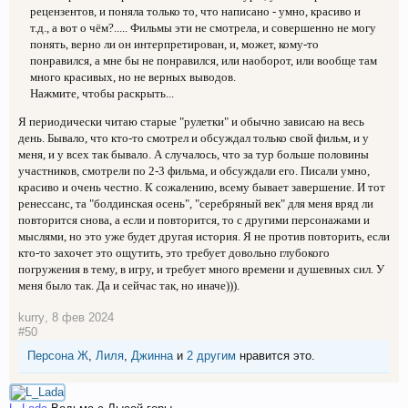
рецензентов, и поняла только то, что написано - умно, красиво и
т.д., а вот о чём?..... Фильмы эти не смотрела, и совершенно не могу
понять, верно ли он интерпретирован, и, может, кому-то
понравился, а мне бы не понравился, или наоборот, или вообще там
много красивых, но не верных выводов.
Нажмите, чтобы раскрыть...
Я периодически читаю старые "рулетки" и обычно зависаю на весь
день. Бывало, что кто-то смотрел и обсуждал только свой фильм, и у
меня, и у всех так бывало. А случалось, что за тур больше половины
участников, смотрели по 2-3 фильма, и обсуждали его. Писали умно,
красиво и очень честно. К сожалению, всему бывает завершение. И тот
ренессанс, та "болдинская осень", "серебряный век" для меня вряд ли
повторится снова, а если и повторится, то с другими персонажами и
мыслями, но это уже будет другая история. Я не против повторить, если
кто-то захочет это ощутить, это требует довольно глубокого
погружения в тему, в игру, и требует много времени и душевных сил. У
меня было так. Да и сейчас так, но иначе))).
kurry
,
8 фев 2024
#50
Персона Ж
,
Лиля
,
Джинна
и
2 другим
нравится это.