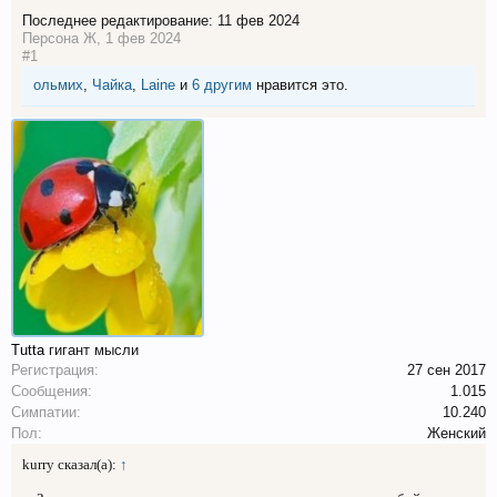
Последнее редактирование:
11 фев 2024
Персона Ж
,
1 фев 2024
#1
ольмих
,
Чайка
,
Laine
и
6 другим
нравится это.
Tutta
гигант мысли
Регистрация:
27 сен 2017
Сообщения:
1.015
Симпатии:
10.240
Пол:
Женский
kurry сказал(а):
↑