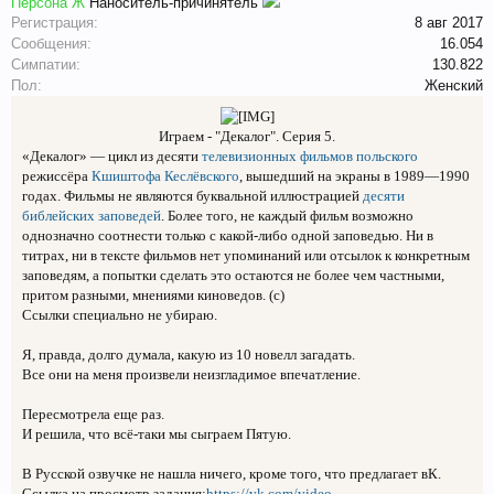
Персона Ж
Наноситель-причинятель
Регистрация:
8 авг 2017
Сообщения:
16.054
Симпатии:
130.822
Пол:
Женский
Играем - "Декалог". Серия 5.​
«Декалог» — цикл из десяти
телевизионных фильмов
польского
режиссёра
Кшиштофа Кеслёвского
, вышедший на экраны в 1989—1990
годах. Фильмы не являются буквальной иллюстрацией
десяти
библейских заповедей
. Более того, не каждый фильм возможно
однозначно соотнести только с какой-либо одной заповедью. Ни в
титрах, ни в тексте фильмов нет упоминаний или отсылок к конкретным
заповедям, а попытки сделать это остаются не более чем частными,
притом разными, мнениями киноведов. (с)
Ссылки специально не убираю.
Я, правда, долго думала, какую из 10 новелл загадать.
Все они на меня произвели неизгладимое впечатление.
Пересмотрела еще раз.
И решила, что всё-таки мы сыграем Пятую.
В Русской озвучке не нашла ничего, кроме того, что предлагает вК.
Ссылка на просмотр задания:
https://vk.com/video-