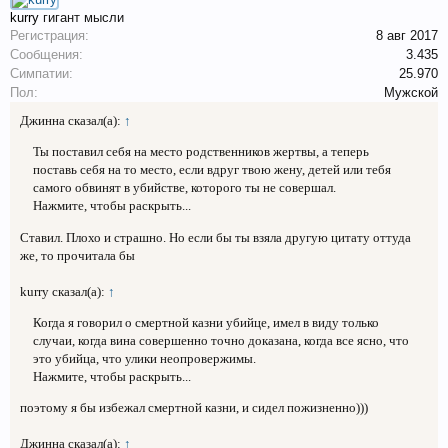
kurry
гигант мысли
Регистрация:
8 авг 2017
Сообщения:
3.435
Симпатии:
25.970
Пол:
Мужской
Джинна сказал(а):
↑
Ты поставил себя на место родственников жертвы, а теперь
поставь себя на то место, если вдруг твою жену, детей или тебя
самого обвинят в убийстве, которого ты не совершал.
Нажмите, чтобы раскрыть...
Ставил. Плохо и страшно. Но если бы ты взяла другую цитату оттуда
же, то прочитала бы
kurry сказал(а):
↑
Когда я говорил о смертной казни убийце, имел в виду только
случаи, когда вина совершенно точно доказана, когда все ясно, что
это убийца, что улики неопровержимы.
Нажмите, чтобы раскрыть...
поэтому я бы избежал смертной казни, и сидел пожизненно)))
Джинна сказал(а):
↑