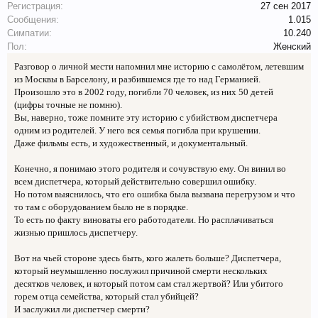
Регистрация:
27 сен 2017
Сообщения:
1.015
Симпатии:
10.240
Пол:
Женский
Разговор о личной мести напомнил мне историю с самолётом, летевшим
из Москвы в Барселону, и разбившемся где то над Германией.
Произошло это в 2002 году, погибли 70 человек, из них 50 детей
(цифры точные не помню).
Вы, наверно, тоже помните эту историю с убийством диспетчера
одним из родителей. У него вся семья погибла при крушении.
Даже фильмы есть, и художественный, и документальный.
Конечно, я понимаю этого родителя и сочувствую ему. Он винил во
всем диспетчера, который действительно совершил ошибку.
Но потом выяснилось, что его ошибка была вызвана перегрузом и что
то там с оборудованием было не в порядке.
То есть по факту виноваты его работодатели. Но расплачиваться
жизнью пришлось диспетчеру.
Вот на чьей стороне здесь быть, кого жалеть больше? Диспетчера,
который неумышленно послужил причиной смерти нескольких
десятков человек, и который потом сам стал жертвой? Или убитого
горем отца семейства, который стал убийцей?
И заслужил ли диспетчер смерти?