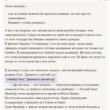
Лиля сказал(а):
↑
уже не помню количество проголосовавших, но оно просто
зашкаливало.
Нажмите, чтобы раскрыть...
А вот я не уверена, что личная месть меня коробит больше, чем
смертная казнь. Скорее возможность такой мести входит в число того,
от чего государство обязано защитить своих граждан.
В фильме Озерова "Сталинград" есть жуткая сцена - когда наши
офицеры отдают немецкого летчика женщинам, которых он только что
бомбил. И поворачиваются спиной к происходящему. Жуткая, потому
что этим женщинам пришлось пережить еще и это. Не факт, что кому-то
из них от этого могло бы стать легче.
В догонку к тому, что пыталась сказать - впечатляющий эпизод из
романа Гюго "Девяносто третий год".
Спойлер:
Гюго. "Девяносто третий год"
… — Друзья мои, — все кончено, — обратился маркиз к остальным,
повысив голос, и, немного помолчав, он прибавил: — Пускай Гран-
Франкёр снова превратится на время в аббата Тюрмо.
Все встали на колени, взяв в руки четки. Удары прикладами
осаждающих слышались все ближе и ближе.
Гран-Франкёр, с лицом, покрытым кровью от полученной им раны в