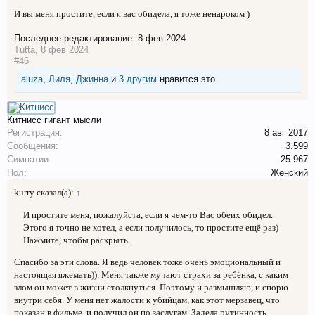
И вы меня простите, если я вас обидела, я тоже ненароком )
Последнее редактирование:
8 фев 2024
Tutta
,
8 фев 2024
#46
aluza
,
Лиля
,
Джинна
и
3 другим
нравится это.
Китнисс
гигант мысли
Регистрация:
8 авг 2017
Сообщения:
3.599
Симпатии:
25.967
Пол:
Женский
kurry сказал(а):
↑
И простите меня, пожалуйста, если я чем-то Вас обеих обидел.
Этого я точно не хотел, а если получилось, то простите ещё раз)
Нажмите, чтобы раскрыть...
Спасибо за эти слова. Я ведь человек тоже очень эмоциональный и
настоящая яжемать)). Меня также мучают страхи за ребёнка, с каким
злом он может в жизни столкнуться. Поэтому и размышляю, и спорю
внутри себя. У меня нет жалости к убийцам, как этот мерзавец, что
показан в фильме, и получил он по заслугам. Задела рутинность