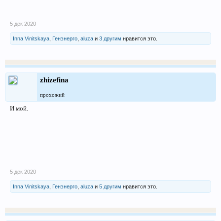
5 дек 2020
Inna Vinitskaya
,
Генэнерго
,
aluza
и
3 другим
нравится это.
zhizefina
прохожий
И мой.
5 дек 2020
Inna Vinitskaya
,
Генэнерго
,
aluza
и
5 другим
нравится это.