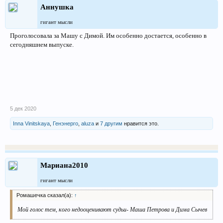
Аннушка
гигант мысли
Проголосовала за Машу с Димой. Им особенно достается, особенно в
сегодняшнем выпуске.
5 дек 2020
Inna Vinitskaya
,
Генэнерго
,
aluza
и
7 другим
нравится это.
Мариана2010
гигант мысли
Ромашечка сказал(а):
↑
Мой голос тем, кого недооценивают судьи- Маша Петрова и Дима Сычев