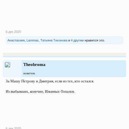
6 дек 2020
Анастасиия
,
Lammas
,
Татьяна Тихонова
и
4 другим
нравится это.
Theobroma
новичок
За Машу Петрову и Дмитрия, если из тех, кто остался.
Из выбывших, конечно, Ильиных-Топалов.
6 дек 2020