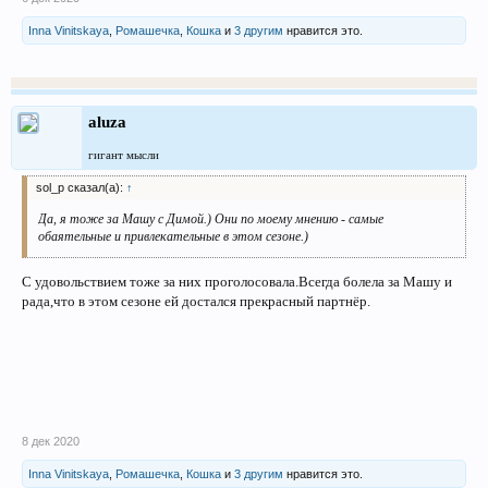
Inna Vinitskaya
,
Ромашечка
,
Кошка
и
3 другим
нравится это.
aluza
гигант мысли
sol_p сказал(а):
↑
Да, я тоже за Машу с Димой.) Они по моему мнению - самые
обаятельные и привлекательные в этом сезоне.)
С удовольствием тоже за них проголосовала.Всегда болела за Машу и
рада,что в этом сезоне ей достался прекрасный партнёр.
8 дек 2020
Inna Vinitskaya
,
Ромашечка
,
Кошка
и
3 другим
нравится это.