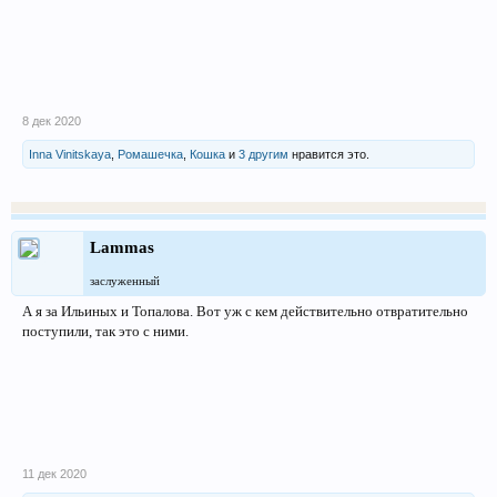
8 дек 2020
Inna Vinitskaya
,
Ромашечка
,
Кошка
и
3 другим
нравится это.
Lammas
заслуженный
А я за Ильиных и Топалова. Вот уж с кем действительно отвратительно
поступили, так это с ними.
11 дек 2020