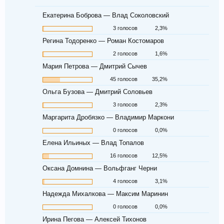
Екатерина Боброва — Влад Соколовский
3 голосов
2,3%
Регина Тодоренко — Роман Костомаров
2 голосов
1,6%
Мария Петрова — Дмитрий Сычев
45 голосов
35,2%
Ольга Бузова — Дмитрий Соловьев
3 голосов
2,3%
Маргарита Дробязко — Владимир Маркони
0 голосов
0,0%
Елена Ильиных — Влад Топалов
16 голосов
12,5%
Оксана Домнина — Вольфганг Черни
4 голосов
3,1%
Надежда Михалкова — Максим Маринин
0 голосов
0,0%
Ирина Пегова — Алексей Тихонов