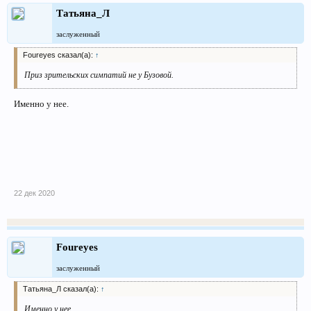
Татьяна_Л
заслуженный
Foureyes сказал(а):
↑
Приз зрительских симпатий не у Бузовой.
Именно у нее.
22 дек 2020
Foureyes
заслуженный
Татьяна_Л сказал(а):
↑
Именно у нее.