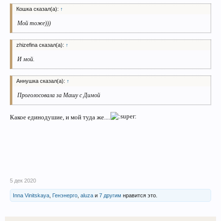
Кошка сказал(а):
↑
Мой тоже)))
zhizefina сказал(а):
↑
И мой.
Аннушка сказал(а):
↑
Проголосовала за Машу с Димой
Какое единодушие, и мой туда же....
5 дек 2020
Inna Vinitskaya
,
Генэнерго
,
aluza
и
7 другим
нравится это.