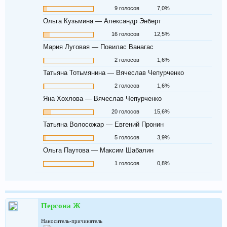
9 голосов
7,0%
Ольга Кузьмина — Александр Энберт
16 голосов
12,5%
Мария Луговая — Повилас Ванагас
2 голосов
1,6%
Татьяна Тотьмянина — Вячеслав Чепурченко
2 голосов
1,6%
Яна Хохлова — Вячеслав Чепурченко
20 голосов
15,6%
Татьяна Волосожар — Евгений Пронин
5 голосов
3,9%
Ольга Паутова — Максим Шабалин
1 голосов
0,8%
Персона Ж
Наноситель-причинятель