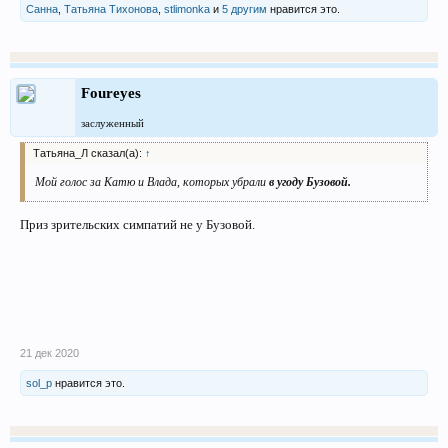
Санна
,
Татьяна Тихонова
,
stlimonka
и
5 другим
нравится это.
Foureyes
заслуженный
Татьяна_Л сказал(а):
↑
Мой голос за Катю и Влада, которых убрали
в угоду Бузовой.
Приз зрительских симпатий не у Бузовой.
21 дек 2020
sol_p
нравится это.