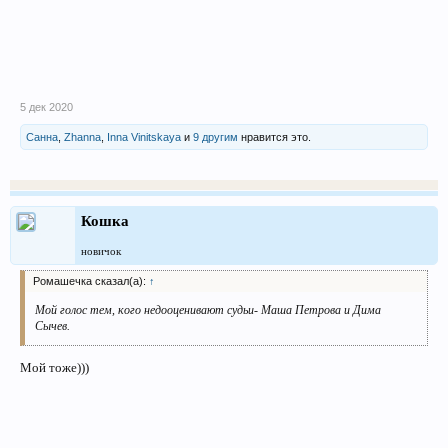
5 дек 2020
Санна
,
Zhanna
,
Inna Vinitskaya
и
9 другим
нравится это.
Кошка
новичок
Ромашечка сказал(а):
↑
Мой голос тем, кого недооценивают судьи- Маша Петрова и Дима
Сычев.
Мой тоже)))