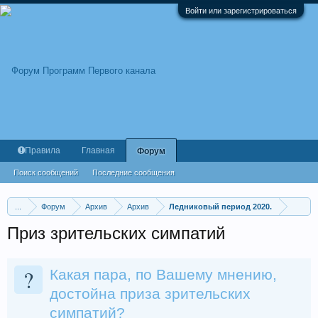
Войти или зарегистрироваться
Правила
Главная
Форум
Поиск сообщений
Последние сообщения
...
Форум
Архив
Архив
Ледниковый период 2020.
Приз зрительских симпатий
?
Какая пара, по Вашему мнению,
достойна приза зрительских
симпатий?