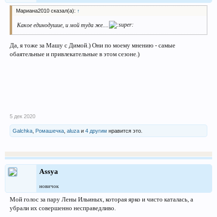
Мариана2010 сказал(а):
↑
Какое единодушие, и мой туда же....
Да, я тоже за Машу с Димой.) Они по моему мнению - самые
обаятельные и привлекательные в этом сезоне.)
5 дек 2020
Galchka
,
Ромашечка
,
aluza
и
4 другим
нравится это.
Assya
новичок
Мой голос за пару Лены Ильиных, которая ярко и чисто каталась, а
убрали их совершенно несправедливо.