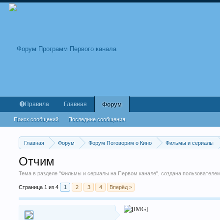
Правила
Главная
Форум
Поиск сообщений
Последние сообщения
Главная
Форум
Форум Поговорим о Кино
Фильмы и сериалы
Отчим
Тема в разделе "
Фильмы и сериалы на Первом канале
", создана пользователе
Страница 1 из 4
1
2
3
4
Вперёд >