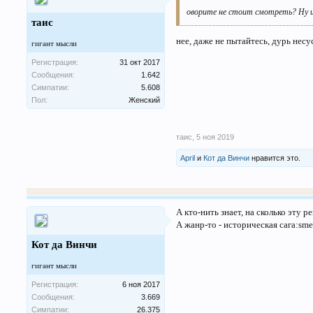
оворите не стоит смотреть? Ну и 
таис
нее, даже не пытайтесь, дурь несу
гигант мысли
Регистрация:
31 окт 2017
Сообщения:
1.642
Симпатии:
5.608
Пол:
Женский
таис
,
5 ноя 2019
April
и
Кот да Винчи
нравится это.
А кто-нить знает, на сколько эту р
А жанр-то - историческая сага:smeh
Кот да Винчи
гигант мысли
Регистрация:
6 ноя 2017
Сообщения:
3.669
Симпатии:
26.375