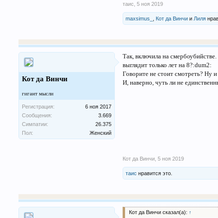
таис
,
5 ноя 2019
maxsimus_
,
Кот да Винчи
и
Лиля
нрав
Так, включила на смербоубийстве.
выглядит только лет на 8?:dum2:
Говорите не стоит смотреть? Ну и 
Кот да Винчи
И, наверно, чуть ли не единствен
гигант мысли
Регистрация:
6 ноя 2017
Сообщения:
3.669
Симпатии:
26.375
Пол:
Женский
Кот да Винчи
,
5 ноя 2019
таис
нравится это.
Кот да Винчи сказал(а):
↑