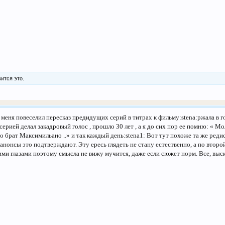
ится это.
 меня повеселил пересказ предидущих серий в титрах к фильму:stena:ржала в г
серией делал закадровый голос , прошло 30 лет , а я до сих пор ее помню: «
го брат Максимильано ..» и так каждый день:stena1: Вот тут похоже та же ред
 анонсы это подтверждают. Эту ересь глядеть не стану естественно, а по втор
ими глазами поэтому смысла не вижу мучится, даже если сюжет норм. Все, выск