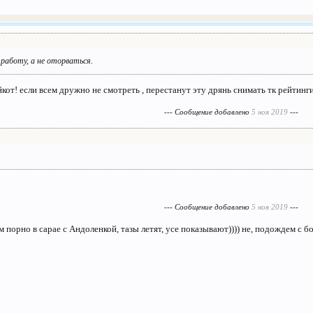
 работу, а не оторваться.
йкот! если всем дружно не смотреть , перестанут эту дрянь снимать тк рейтинг
--- Сообщение добавлено
5 ноя 2019
---
--- Сообщение добавлено
5 ноя 2019
---
м порно в сарае с Андоленкой, тазы летят, усе показывают)))) не, подождем с б