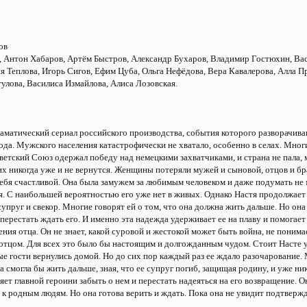
ов
 Антон Хабаров, Артём Быстров, Александр Бухаров, Владимир Гостюхин, Вас
я Теплова, Игорь Сигов, Ефим Цуба, Ольга Нефёдова, Вера Кавалерова, Алла П
улова, Василиса Измайлова, Алиса Лозовская.
аматический сериал российского производства, события которого разворачива
ода. Мужского населения катастрофически не хватало, особенно в селах. Мно
оветский Союз одержал победу над немецкими захватчиками, и страна не пала
них никогда уже и не вернутся. Женщины потеряли мужей и сыновой, отцов и бр
себя счастливой. Она была замужем за любимым человеком и даже подумать не
улся. С наибольшей вероятностью его уже нет в живых. Однако Настя продолжает
супруг и свекор. Многие говорят ей о том, что она должна жить дальше. Но он
перестать ждать его. И именно эта надежда удерживает ее на плаву и помогает 
ния отца. Он не знает, какой суровой и жестокой может быть война, не понимае
отцом. Для всех это было бы настоящим и долгожданным чудом. Стоит Насте у
ые гости вернулись домой. Но до сих пор каждый раз ее ждало разочарование. 
а смогла бы жить дальше, зная, что ее супруг погиб, защищая родину, и уже ни
ляет главной героини забыть о нем и перестать надеяться на его возвращение. Он
к родным людям. Но она готова верить и ждать. Пока она не увидит подтвержде