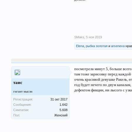
SMaks
,
5 ноя 2019
Elena
,
рыбка золотая
и
arseneva
нрав
посмотрела минут 5, больше всего
там тоже зарисовку перед каждой 
очень красивой девушке Ракель, е
таис
год будет нечего по двум каналам,
дефектом фикции, ни лысого с узк
гигант мысли
Регистрация:
31 окт 2017
Сообщения:
1.642
Симпатии:
5.608
Пол:
Женский