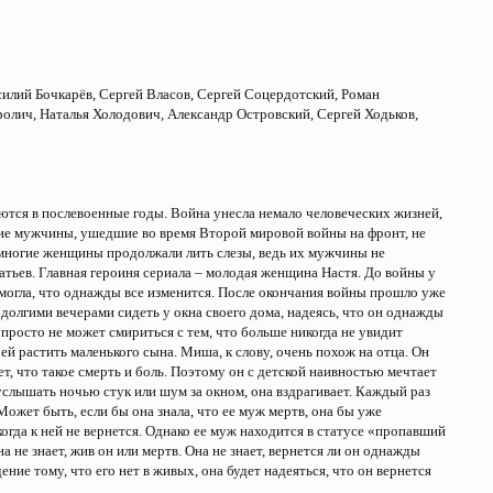
илий Бочкарёв, Сергей Власов, Сергей Соцердотский, Роман
ролич, Наталья Холодович, Александр Островский, Сергей Ходьков,
ются в послевоенные годы. Война унесла немало человеческих жизней,
гие мужчины, ушедшие во время Второй мировой войны на фронт, не
, многие женщины продолжали лить слезы, ведь их мужчины не
атьев. Главная героиня сериала – молодая женщина Настя. До войны у
 могла, что однажды все изменится. После окончания войны прошло уже
 долгими вечерами сидеть у окна своего дома, надеясь, что он однажды
а просто не может смириться с тем, что больше никогда не увидит
ей растить маленького сына. Миша, к слову, очень похож на отца. Он
т, что такое смерть и боль. Поэтому он с детской наивностью мечтает
слышать ночью стук или шум за окном, она вздрагивает. Каждый раз
Может быть, если бы она знала, что ее муж мертв, она бы уже
когда к ней не вернется. Однако ее муж находится в статусе «пропавший
а не знает, жив он или мертв. Она не знает, вернется ли он однажды
ние тому, что его нет в живых, она будет надеяться, что он вернется