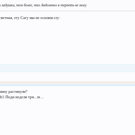
ладушки, тем более, что Андоленко я терпеть не могу
светная, эту Сагу мы не осилим:cry:
езину растянули?
1:Поди недели три...эх....