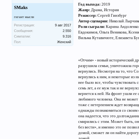
Год выхода:
2019
SMaks
Жанр:
Драма, История
Режиссер:
Сергей Гинзбург
гигант мысли
Автор сценария:
Николай Лырчик
Регистрация:
9 авг 2017
Роли сыграли:
Карина Андоленко,
Сообщения:
2.550
Евдокимов, Ольга Веникова, Ксени
Симпатии:
9.316
Вильма Кутавичюте, Елизавета Буг
Пол:
Женский
«Отчим» - новый исторический др
разрушила семьи, уничтожила гор
вернулись. Несмотря на то, что С
вернулись к ним, и некоторые из 
нее было все, чтобы чувствовать 
семь лет, а ее муж так и не верн
вернется к ней. На фронт ушли ее 
любимого человека. Она не может 
тоже с нетерпением ждет возвраще
однажды познакомиться со своим 
она надеется, что это долгожданн
смирились с этим. Может быть, он
без вести», и именно это не позво
домой, сможет ли он найти дорогу 
домой.