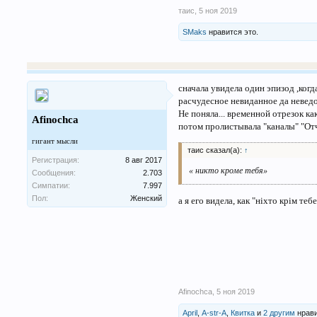
таис
,
5 ноя 2019
SMaks
нравится это.
сначала увидела один эпизод ,ког
расчудесное невиданное да неведом
Не поняла... временной отрезок к
Afinochca
потом пролистывала "каналы" "Отч
гигант мысли
таис сказал(а):
↑
Регистрация:
8 авг 2017
« никто кроме тебя»
Сообщения:
2.703
Симпатии:
7.997
Пол:
Женский
а я его видела, как "ніхто крім те
Afinochca
,
5 ноя 2019
April
,
A-str-A
,
Квитка
и
2 другим
нрави