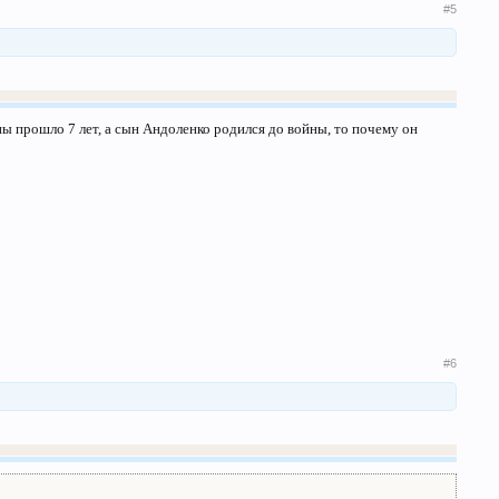
#5
йны прошло 7 лет, а сын Андоленко родился до войны, то почему он
#6