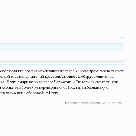
#1
олос! Если кто помнит мексиканский сериал « никто кроме тебя» так вот
 Молодой миллионер ,жгучий красавецАнтонио Ламбардо женится на
иска! Я уже смирилась что после Черкасова и Екатерины смотреть еще
ой кнопке тем более - не перевариваю ни Нюхача ни блондинку с
азалась о чем наболело:dum1::cry:
Последнее редактирование:
5 ноя 2019