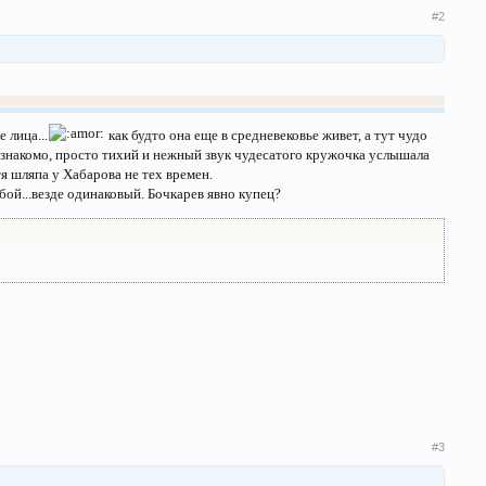
#2
 лица...
как будто она еще в средневековье живет, а тут чудо
е не знакомо, просто тихий и нежный звук чудесатого кружочка услышала
я шляпа у Хабарова не тех времен.
бой...везде одинаковый. Бочкарев явно купец?
л
#3