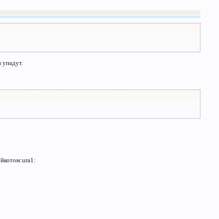
и упадут.
ойкотом:ura1: