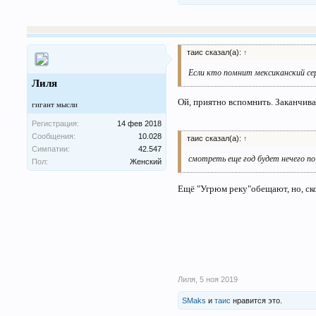
таис сказал(а):
↑
Если кто помнит мексиканский се
Лиля
Ой, приятно вспомнить. Заканчивал
гигант мысли
Регистрация:
14 фев 2018
Сообщения:
10.028
таис сказал(а):
↑
Симпатии:
42.547
смотреть еще год будет нечего по
Пол:
Женский
Ещё "Угрюм реку"обещают, но, ско
Лиля
,
5 ноя 2019
SMaks
и
таис
нравится это.