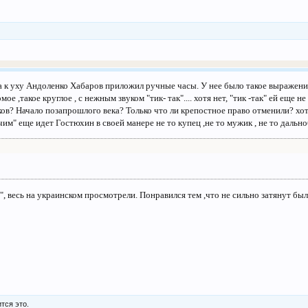
да к уху Андоленко Хабаров приложил ручные часы. У нее было такое выражение
ое ,такое круглое , с нежным звуком "тик- так".... хотя нет, "тик -так" ей ещ
аков? Начало позапрошлого века? Только что ли крепостное право отменили? хот
им" еще идет Гостюхин в своей манере не то купец ,не то мужик , не то дально
бе", весь на украинском просмотрели. Понравился тем ,что не сильно затянут бы
тся это.