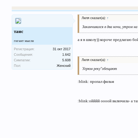
Лиля сказал(а):
↑
Заканчивался в два ночи, утром на
таис
а я в школу)) короче предлагаю бо
гигант мысли
Регистрация:
31 окт 2017
Сообщения:
1.642
Лиля сказал(а):
↑
Симпатии:
5.608
Пол:
Женский
Угрюм реку"обещают
:blink: пропал фильм
:blink:ойййй оооой включила- а та