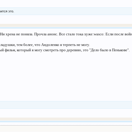
ится это.
 Ни хрена не поняла. Прочла анонс. Все стало тока хуже:wasco: Если после во
ладушки, тем более, что Андоленко я терпеть не могу.
ный фильм, который я могу смотреть про деревню, это "Дело было в Пенькове".