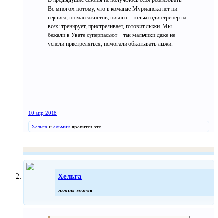
Во многом потому, что в команде Мурманска нет ни
сервиса, ни массажистов, никого – только один тренер на
всех: тренирует, пристреливает, готовит лыжи. Мы
бежали в Увате суперпасьют – так мальчики даже не
успели пристреляться, помогали обкатывать лыжи.
10 апр 2018
Хельга
и
ольмих
нравится это.
Хельга
гигант мысли