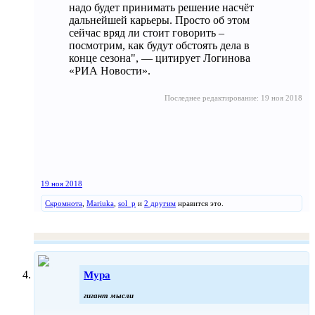
надо будет принимать решение насчёт
дальнейшей карьеры. Просто об этом
сейчас вряд ли стоит говорить –
посмотрим, как будут обстоять дела в
конце сезона", — цитирует Логинова
«РИА Новости».
Последнее редактирование:
19 ноя 2018
19 ноя 2018
Скромнота
,
Mariuka
,
sol_p
и
2 другим
нравится это.
Мура
гигант мысли