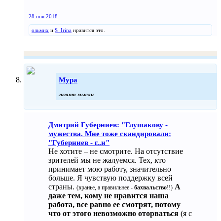
28 ноя 2018
ольмих
и
S_Irina
нравится это.
Мура
гигант мысли
Дмитрий Губерниев: "Глушакову -
мужества. Мне тоже скандировали:
"Губерниев - г..н"
Не хотите – не смотрите. На отсутствие
зрителей мы не жалуемся. Тех, кто
принимает мою работу, значительно
больше. Я чувствую поддержку всей
страны.
А
(вранье, а правильнее -
бахвальство
!!)
даже тем, кому не нравится наша
работа, все равно ее смотрят, потому
что от этого невозможно оторваться
(я с