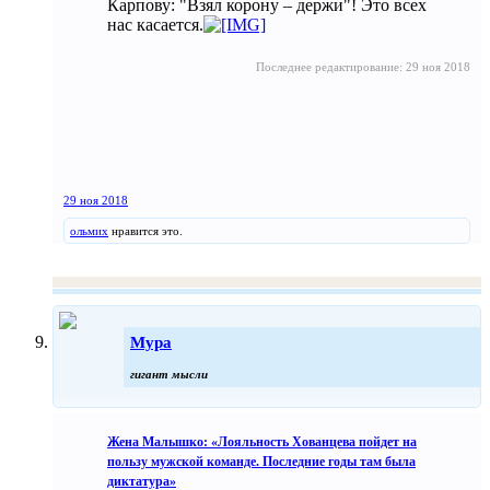
Карпову: "Взял корону – держи"! Это всех
нас касается.
Последнее редактирование:
29 ноя 2018
29 ноя 2018
ольмих
нравится это.
Мура
гигант мысли
Жена Малышко: «Лояльность Хованцева пойдет на
пользу мужской команде. Последние годы там была
диктатура»