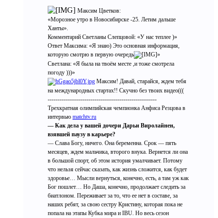
Максим Цветков:
«Морозное утро в Новосибирске -25. Летим дальше
Ханты».
Комментарий Светланы Слепцовой: «У нас теплее )»
Ответ Максима: «Я знаю) Это основная информация,
которую смотрю в первую очередь
»
Светлана: «Я была на твоём месте ,и тоже смотрела
погоду )))»
Максим! Давай, старайся, ждем тебя
на международных стартах!! Скучно без твоих видео(((
--------------------------------------------------------
Трехкратная олимпийская чемпионка Анфиса Резцова в
интервью
matchtv.ru
— Как дела у вашей дочери Дарьи Виролайнен,
взявшей паузу в карьере?
— Слава Богу, ничего. Она беременна. Срок — пять
месяцев, ждем мальчика, второго внука. Вернется ли она
в большой спорт, об этом история умалчивает. Потому
что нельзя сейчас сказать, как жизнь сложится, как будет
здоровье… Мысли вернуться, конечно, есть, а там уж как
Бог пошлет… Но Даша, конечно, продолжает следить за
биатлоном. Переживает за то, что ее нет в составе, за
наших ребят, за свою сестру Кристину, которая пока не
попала на этапы Кубка мира и IBU. Но весь сезон