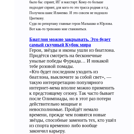
было бы: спринт, ИГ и масстарт. Кому-то больше
подходит спринт, для кого-то это трасса родная и т.д.
Получила шанс Ильченко. И это совсем не подошло
Цветкову.
Судя по репортажу главные герои Малышко и Юрлова.
Вот как-то тревожно мне становиться.
Биатлон можно закрывать. Это будет
самый скучный Кубок мира
Герои, звёзды и иконы ушли из биатлона.
Придётся смотреть на бесконечные
унылые победы Фуркада… И никакой
тебе розовой помады.
«Кто будет последним уходить из
биатлона, выключите за собой свет», —
такую интерпретацию популярного
интернет-мема вполне можно применить
к предстоящему сезону. Так часто бывает
после Олимпиады, но в этот раз потери
действительно мощные и
невосполнимые. Пройдёт немало
времени, прежде чем появятся новые
звёзды, способные заменить тех, кто ушёл
из спорта временно либо вообще
закончил карьеру.