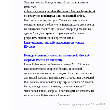
Хорошая семья. Я рада за них. Но заголовок мне не
нравиться.
«Никто не хотел, чтобы Малышко был в сборной». А
он вернулся и выиграл национальный отбор.
По тем результата, которые Малышко показывал в
сезоне, он никак в сборную не попадал, хотя его и возили
на некоторые этапы!! Да и сейчас отбор под Малышко
сделан был. Два стринта. Норвежцев отбирали по
результату спринт+гонка преследования.
Свендсен выиграл у Фуркада первую дуэль в
Шушене
Не надо стесняться своих возможностей. Что ждёт
сборную России по биатлону
Старт Кубка мира по биатлону сезона-2018/19 подарит
нам обновлённую сборную России, от которой
совершенно непонятно чего ждать. Будет ли этот сезон
для нашей команды прорывным и откроет новые имена?
Или падение продолжится ещё стремительнее? А может
быть, впереди просто уныние, тоска и стагнация?
Чего болельщикам сборной России ждать от команды на
первом этапе Кубка мира в Поклюке?
Последнее редактирование:
30 ноя 2018