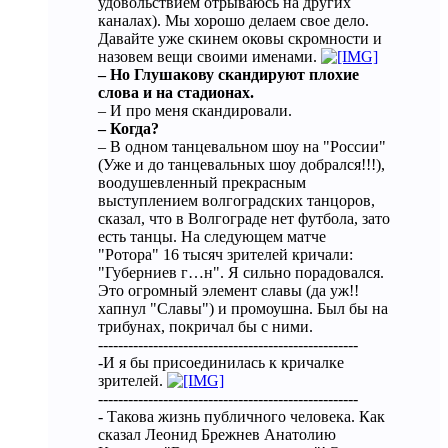
удовольствием отрываюсь на других
каналах). Мы хорошо делаем свое дело.
Давайте уже скинем оковы скромности и
назовем вещи своими именами.
– Но Глушакову скандируют плохие
слова и на стадионах.
– И про меня скандировали.
– Когда?
– В одном танцевальном шоу на "России"
(Уже и до танцевальных шоу добрался!!!),
воодушевленный прекрасным
выступлением волгоградских танцоров,
сказал, что в Волгограде нет футбола, зато
есть танцы. На следующем матче
"Ротора" 16 тысяч зрителей кричали:
"Губерниев г…н". Я сильно порадовался.
Это огромный элемент славы (да уж!!
хапнул "Славы") и промоушна. Был бы на
трибунах, покричал бы с ними.
----------------------------------------------------
-И я бы присоединилась к кричалке
зрителей.
----------------------------------------------------
- Такова жизнь публичного человека. Как
сказал Леонид Брежнев Анатолию