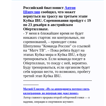
Российский биатлонист
Антон
Шипулин
сообщил, что может
вернуться на трассу на третьем этапе
Кубка IBU. Соревнования пройдут с 19
по 23 декабря в австрийском
Обертиллиахе.
- У меня в ближайшее время не будет
никаких стартов: ни контрольных, ни
соревнований, – приводит слова
Шипулина "Команда России" со ссылкой
на "Матч ТВ". – Пока ребята будут на
этапах Кубка мира и Кубка IBU, я буду
тренироваться. Если команда поедет в
Обертиллиах, то поеду с ней, вероятно.
Буду тренироваться, если организм будет
себя хорошо вести, то возможно, пробегу
третий этап Кубка IBU.
----------------------------------------------------------
-------------
Матвей Елисеев: «Из-за аппендицита потерял пять
килограммов, но перерыв мне даже помог»
Автор главного прорыва второй отборочной гонки — о
падении, операции и спортивном коучинге.