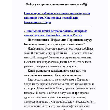
- Отбор уже прошел, но почитать интересно!!))
Снег есть, но табло не показывает промахи, а еще
финиш не там. Как прошел первый день
биатлонного отбора
--------------------------------------------------------------------
«Штаны мне почти всегда коротки». Интервью
самого перспективного биатлониста России
— После весеннего ЧР фамилия Поршнев на слуху.
Было ощущение, что проснулись известным?
— Наибольшую ответственность я несу перед собой все-
таки. Я теперь не могу приехать на ЧР и занять там 15-е
место. Но звездной болезни или страха перед новыми
вызовами нет, я продолжаю делать все то, что делал и
раньше: тренируюсь, пытаюсь стать лучше.
— Когда вы начали зарабатывать уже так, что
можно было считать себя профессионалом?
— Еще до хоть каких-то денег ребенком в Саратове я
ходил на тренировки абсолютно сам, без напоминаний и
уговоров. Меня никто не будил, пропуск занятия казался
позором. И тогда, и сейчас я получаю от тренировок
удовольствие, мне нравится приходить уставшим,
ложиться в кровать и чувствовать, как у покалывает ноги
от усталости. То есть это, помимо профессиональной