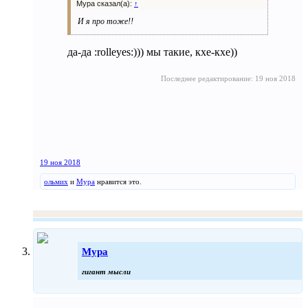
Мура сказал(а):
↑
И я про тоже!!
да-да :rolleyes:))) мы такие, кхе-кхе))
Последнее редактирование:
19 ноя 2018
19 ноя 2018
ольмих
и
Мура
нравится это.
Мура
гигант мысли