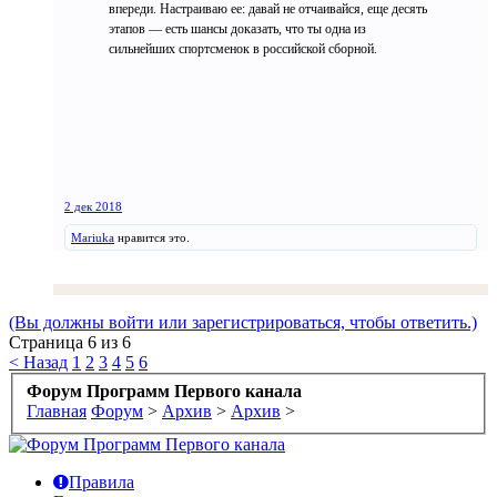
впереди. Настраиваю ее: давай не отчаивайся, еще десять
этапов — есть шансы доказать, что ты одна из
сильнейших спортсменок в российской сборной.
2 дек 2018
Mariuka
нравится это.
(Вы должны войти или зарегистрироваться, чтобы ответить.)
Страница 6 из 6
< Назад
1
2
3
4
5
6
Форум Программ Первого канала
Главная
Форум
>
Архив
>
Архив
>
Правила