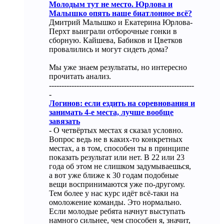
Молодым тут не место. Юрлова и
Малышко опять наше биатлонное всё?
Дмитрий Малышко и Екатерина Юрлова-
Перхт выиграли отборочные гонки в
сборную. Кайшева, Бабиков и Цветков
провалились и могут сидеть дома?
Мы уже знаем результаты, но интересно
прочитать анализ.
----------------------------------------------------------
-
Логинов: если ездить на соревнования и
занимать 4-е места, лучше вообще
завязать
- О четвёртых местах я сказал условно.
Вопрос ведь не в каких-то конкретных
местах, а в том, способен ты в принципе
показать результат или нет. В 22 или 23
года об этом не слишком задумываешься,
а вот уже ближе к 30 годам подобные
вещи воспринимаются уже по-другому.
Тем более у нас курс идёт всё-таки на
омоложение команды. Это нормально.
Если молодые ребята начнут выступать
намного сильнее, чем способен я, значит,