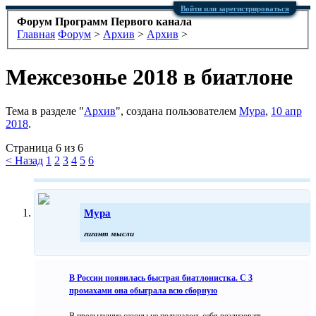
Войти или зарегистрироваться
Форум Программ Первого канала
Главная
Форум
>
Архив
>
Архив
>
Межсезонье 2018 в биатлоне
Тема в разделе "
Архив
", создана пользователем
Мура
,
10 апр
2018
.
Страница 6 из 6
< Назад
1
2
3
4
5
6
Мура
гигант мысли
В России появилась быстрая биатлонистка. С 3
промахами она обыграла всю сборную
В предыдущие сезоны не получалось себя реализовать.