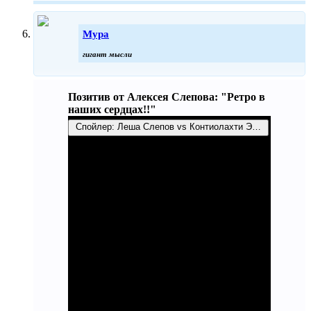
Мура
гигант мысли
Позитив от Алексея Слепова: "Ретро в
наших сердцах!!"
Спойлер:
Леша Слепов vs Контиолахти Эпическая битв