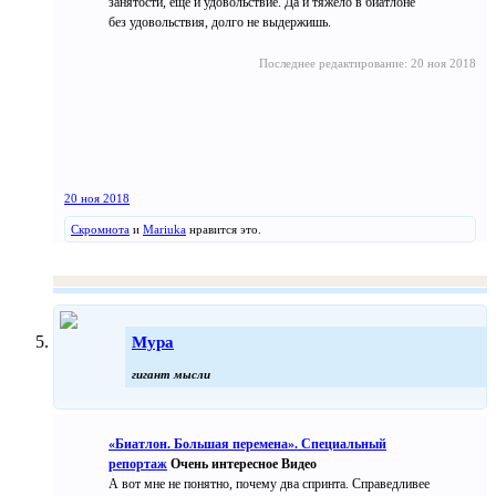
занятости, еще и удовольствие. Да и тяжело в биатлоне
без удовольствия, долго не выдержишь.
Последнее редактирование:
20 ноя 2018
20 ноя 2018
Скромнота
и
Mariuka
нравится это.
Мура
гигант мысли
«Биатлон. Большая перемена». Специальный
репортаж
Очень интересное Видео
А вот мне не понятно, почему два спринта. Справедливее