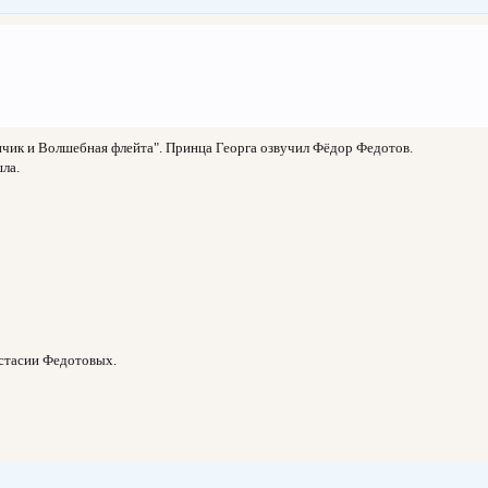
нчик и Волшебная флейта". Принца Георга озвучил Фёдор Федотов.
ла.
астасии Федотовых.