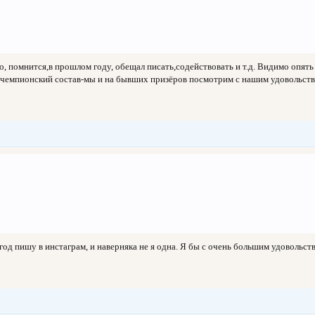
то, помнится,в прошлом году, обещал писать,содействовать и т.д. Видимо опять
ко чемпионский состав-мы и на бывших призёров посмотрим с нашим удовольст
од пишу в инстаграм, и наверняка не я одна. Я бы с очень большим удовольст