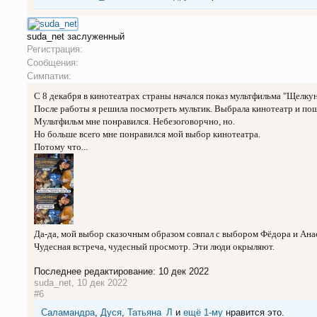
suda_net
заслуженный
Регистрация:
Сообщения:
Симпатии:
С 8 декабря в кинотеатрах страны начался показ мультфильма "Щелку
После работы я решила посмотреть мультик. Выбрала кинотеатр и пош
Мультфильм мне понравился. Небезоговорчно, но.
Но больше всего мне понравился мой выбор кинотеатра.
Потому что...
Да-да, мой выбор сказочным образом совпал с выбором Фёдора и Ан
Чудесная встреча, чудесный просмотр. Эти люди окрыляют.
Последнее редактирование:
10 дек 2022
suda_net
,
10 дек 2022
#6
Саламандра
,
Дуся
,
Татьяна_Л
и
ещё 1-му
нравится это.