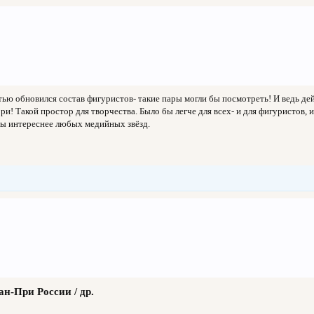
тью обновился состав фигуристов- такие пары могли бы посмотреть! И ведь де
ори! Такой простор для творчества. Было бы легче для всех- и для фигуристов,
ы интереснее любых медийных звёзд.
н-При России / др.