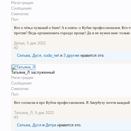
Регистрация:
Сообщения:
Симпатии:
Пол:
Кто о чём,а чумазый о бане! А я опять- о Кубке профессионалов. Кто-
против? Ведь организовать гораздо проще! Да и не нужен нам- толь
Дитра
,
5 дек 2022
#2
Сильва
,
Дуся
,
suda_net
и
3 другим
нравится это.
Татьяна_Л
заслуженный
Регистрация:
Сообщения:
Симпатии:
Пол:
Вот согласна я про Кубок профессионалов. Я Авербуху почти каждый г
Татьяна_Л
,
5 дек 2022
#3
Сильва
,
Дуся
и
Дитра
нравится это.