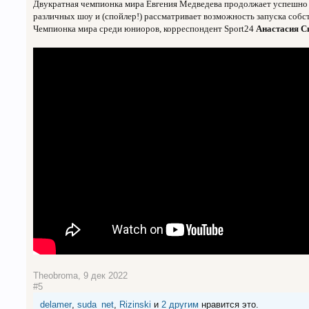
Двукратная чемпионка мира Евгения Медведева продолжает успешно п
различных шоу и (спойлер!) рассматривает возможность запуска собс
Чемпионка мира среди юниоров, корреспондент Sport24
Анастасия С
Theobroma
,
9 дек 2022
#5
delamer
,
suda_net
,
Rizinski
и
2 другим
нравится это.