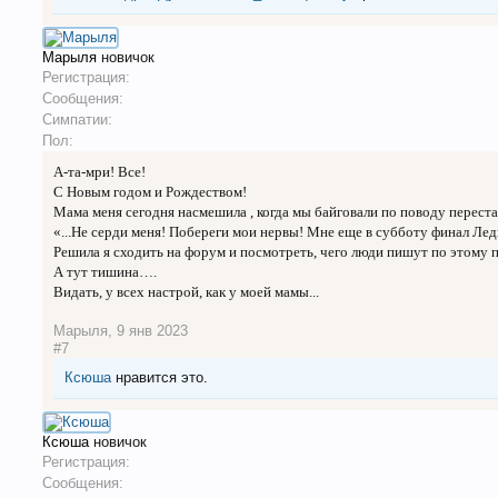
Марыля
новичок
Регистрация:
Сообщения:
Симпатии:
Пол:
А-та-мри! Все!
С Новым годом и Рождеством!
Мама меня сегодня насмешила , когда мы байговали по поводу переста
«...Не серди меня! Побереги мои нервы! Мне еще в субботу финал Лед
Решила я сходить на форум и посмотреть, чего люди пишут по этому
А тут тишина….
Видать, у всех настрой, как у моей мамы...
Марыля
,
9 янв 2023
#7
Ксюша
нравится это.
Ксюша
новичок
Регистрация:
Сообщения: