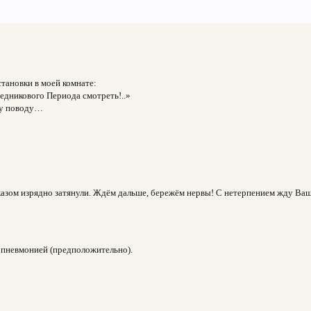
тановки в моей комнате:
Ледникового Периода смотреть!..»
му поводу…
показом изрядно затянули. Ждём дальше, бережём нервы! С нетерпением жду Ва
 пневмонией (предположительно).