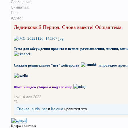
Сообщения:
Симпатии:
Пол:
Адрес:
Ледниковый Период. Снова вместе! Общая тема.
Тема для обсуждения проекта в целом: размышления, мнения, впечат
Скажем решительное "нет" хейтерству
и проведем время
Фото и видео убираем под спойлер
Loki
,
4 дек 2022
#1
Сильва
,
suda_net
и
Ксюша
нравится это.
Дитра
новичок