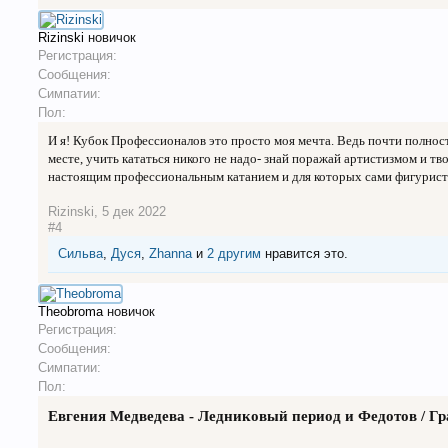
Rizinski
новичок
Регистрация:
Сообщения:
Симпатии:
Пол:
И я! Кубок Профессионалов это просто моя мечта. Ведь почти полнос
месте, учить кататься никого не надо- знай поражай артистизмом и тв
настоящим профессиональным катанием и для которых сами фигурист
Rizinski
,
5 дек 2022
#4
Сильва
,
Дуся
,
Zhanna
и
2 другим
нравится это.
Theobroma
новичок
Регистрация:
Сообщения:
Симпатии:
Пол:
Евгения Медведева - Ледниковый период и Федотов / Гра