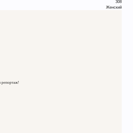
308
Женский
ш репортаж!