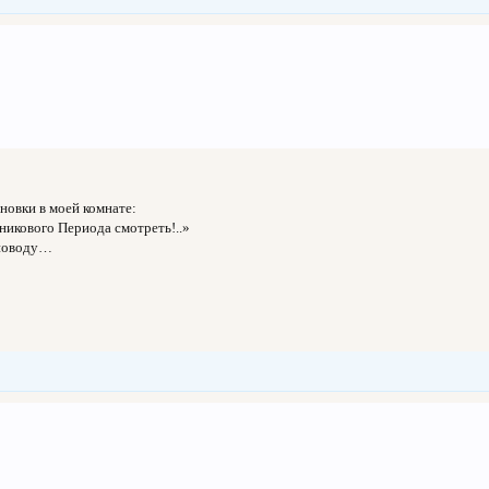
новки в моей комнате:
никового Периода смотреть!..»
 поводу…