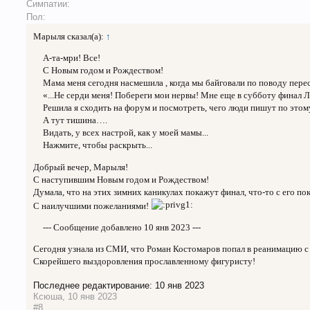
Симпатии:
Пол:
Марыля сказал(а):
↑
А-та-мри! Все!
С Новым годом и Рождеством!
Мама меня сегодня насмешила , когда мы байговали по поводу перес
«...Не серди меня! Побереги мои нервы! Мне еще в субботу финал 
Решила я сходить на форум и посмотреть, чего люди пишут по это
А тут тишина….
Видать, у всех настрой, как у моей мамы...
Нажмите, чтобы раскрыть...
Добрый вечер, Марыля!
С наступившим Новым годом и Рождеством!
Думала, что на этих зимних каникулах покажут финал, что-то с его 
С наилучшими пожеланиями!
--- Сообщение добавлено
10 янв 2023
---
Сегодня узнала из СМИ, что Роман Костомаров попал в реанимацию с
Скорейшего выздоровления прославленному фигуристу!
Последнее редактирование:
10 янв 2023
Ксюша
,
10 янв 2023
#8