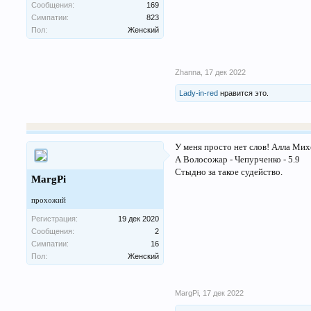
Сообщения:
169
Симпатии:
823
Пол:
Женский
Zhanna
,
17 дек 2022
Lady-in-red
нравится это.
У меня просто нет слов! Алла Михее
А Волосожар - Чепурченко - 5.9
Стыдно за такое судейство.
MargPi
прохожий
Регистрация:
19 дек 2020
Сообщения:
2
Симпатии:
16
Пол:
Женский
MargPi
,
17 дек 2022