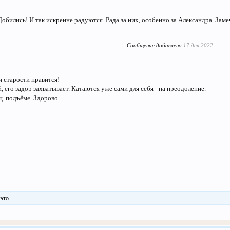
обились! И так искренне радуются. Рада за них, особенно за Александра. Заме
--- Сообщение добавлено
17 дек 2022
---
и старости нравится!
 его задор захватывает. Катаются уже сами для себя - на преодоление.
ц. подъёме. Здорово.
это.