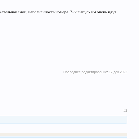
чательная эмоц. наполненность номера. 2- й выпуск им очень идут
Последнее редактирование:
17 дек 2022
#2