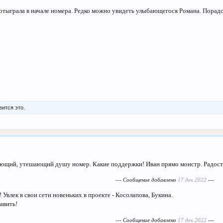
отыграла в начале номера. Редко можно увидеть улыбающегося Романа. Порадо
ится это.
щий, утешающий душу номер. Какие поддержки! Иван прямо монстр. Радостно
--- Сообщение добавлено
17 дек 2022
---
! Увлек в свои сети новеньких в проекте - Косолапова, Букина.
тавить!
--- Сообщение добавлено
17 дек 2022
---