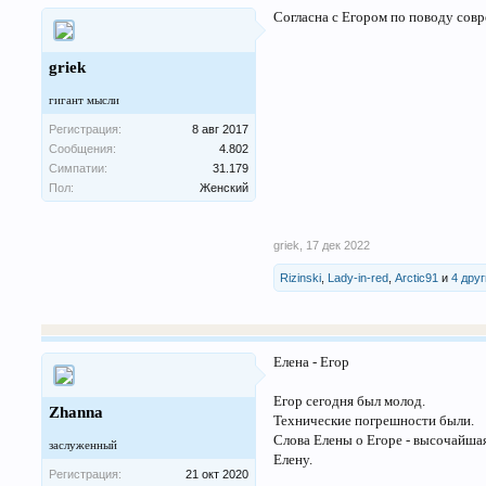
Согласна с Егором по поводу сов
griek
гигант мысли
Регистрация:
8 авг 2017
Сообщения:
4.802
Симпатии:
31.179
Пол:
Женский
griek
,
17 дек 2022
Rizinski
,
Lady-in-red
,
Arctic91
и
4 дру
Елена - Егор
Егор сегодня был молод.
Zhanna
Технические погрешности были.
Слова Елены о Егоре - высочайшая
заслуженный
Елену.
Регистрация:
21 окт 2020