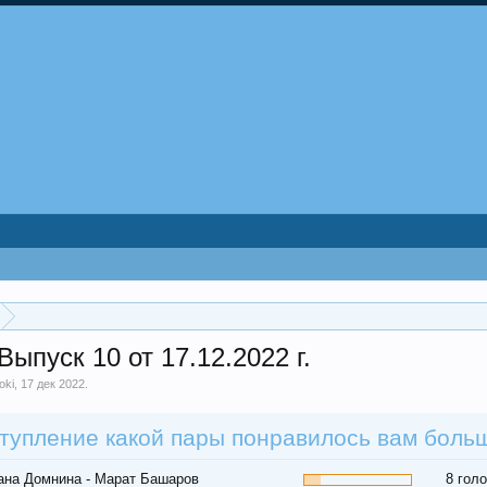
ыпуск 10 от 17.12.2022 г.
oki
,
17 дек 2022
.
тупление какой пары понравилось вам боль
ана Домнина - Марат Башаров
8 гол