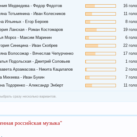
ения Медведева - Федор Федотов
16 гол
ьяна Тотьмянина - Иван Колесников
11 гол
на Ильиных - Егор Бероев
8 гол
ерия Ланская - Роман Костомаров
19 гол
ья Мороз - Максим Маринин
6 гол
тория Синицина - Иван Скобрев
22 гол
ьяна Волосожар - Вячеслав Чепурченко
17 гол
алья Подольская - Дмитрий Соловьев
1 гол
завета Арзамасова - Никита Кацалапов
2 гол
а Михеева - Иван Букин
7 гол
ина Тодоренко - Александр Энберт
11 гол
ыбрать сразу несколько вариантов.
енная российская музыка"