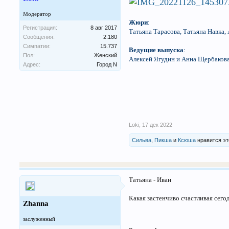
Модератор
Жюри
:
Регистрация:
8 авг 2017
Татьяна Тарасова, Татьяна Навка,
Сообщения:
2.180
Симпатии:
15.737
Ведущие выпуска
:
Пол:
Женский
Алексей Ягудин и Анна Щербаков
Адрес:
Город N
Loki
,
17 дек 2022
Сильва
,
Пикша
и
Ксюша
нравится эт
Татьяна - Иван
Какая застенчиво счастливая сегод
Zhanna
заслуженный