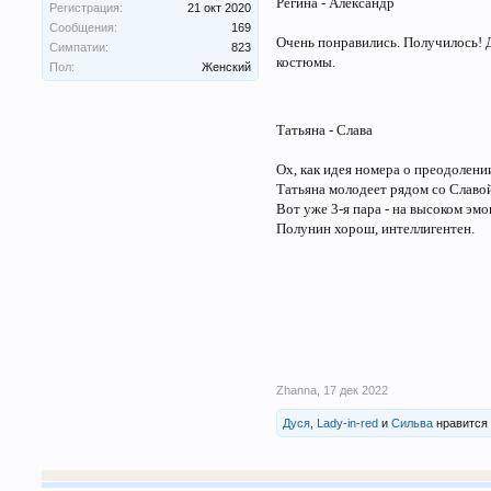
Регина - Александр
Регистрация:
21 окт 2020
Сообщения:
169
Очень понравились. Получилось! Д
Симпатии:
823
костюмы.
Пол:
Женский
Татьяна - Слава
Ох, как идея номера о преодолени
Татьяна молодеет рядом со Славой,
Вот уже 3-я пара - на высоком эмо
Полунин хорош, интеллигентен.
Zhanna
,
17 дек 2022
Дуся
,
Lady-in-red
и
Сильва
нравится 