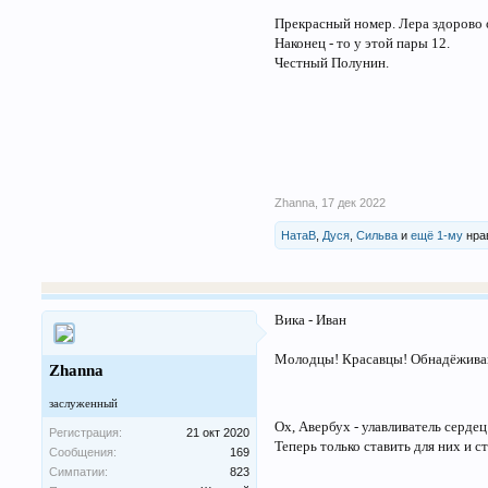
Прекрасный номер. Лера здорово 
Наконец - то у этой пары 12.
Честный Полунин.
Zhanna
,
17 дек 2022
НатаВ
,
Дуся
,
Сильва
и
ещё 1-му
нрав
Вика - Иван
Молодцы! Красавцы! Обнадёживаю
Zhanna
заслуженный
Ох, Авербух - улавливатель сердец
Регистрация:
21 окт 2020
Теперь только ставить для них и с
Сообщения:
169
Симпатии:
823