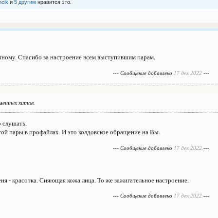
ncik
и
5 другим
нравится это.
чному. Спасибо за настроение всем выступившим парам.
--- Сообщение добавлено
17 дек 2022
---
еменных хитов.
 слушать.
ой пары в профайлах. И это колдовское обращение на Вы.
--- Сообщение добавлено
17 дек 2022
---
ня - красотка. Сияющая кожа лица. То же зажигательное настроение.
--- Сообщение добавлено
17 дек 2022
---