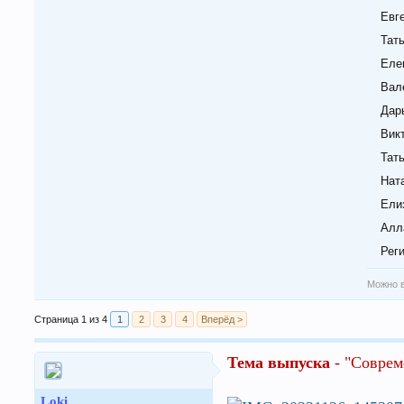
Евг
Тат
Еле
Вал
Дар
Вик
Тат
Нат
Ели
Алл
Рег
Можно в
Страница 1 из 4
1
2
3
4
Вперёд >
Тема выпуска
- "Соврем
Loki