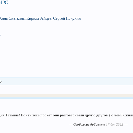
 Анна Снаткина, Кирилл Зайцев, Сергей Полунин
а
о.
ня Татьяна! Почти весь прокат они разговаривали друг с другом ( о чем?), жил
--- Сообщение добавлено
17 дек 2022
---