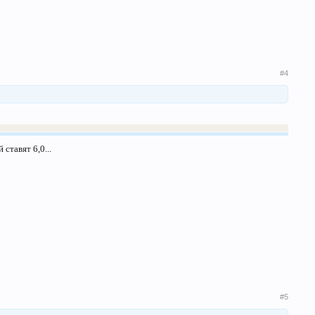
#4
ставят 6,0...
#5