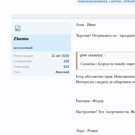
неженкамороженка
,
Lammas
,
ambula
Алла - Иван
Хороши! Оторвались по - праздни
Zhanna
заслуженный
griek сказал(а):
↑
Регистрация:
21 окт 2020
Сообщения:
169
Согласна с Егором по поводу совр
Симпатии:
823
Пол:
Женский
Егор абсолютно прав. Невозможно
Интересно следить за общением эт
Евгения - Федор
Настроение! Тех. погрешности. Же
Лера - Роман