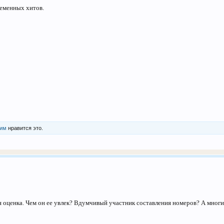
ременных хитов.
гим
нравится это.
 оценка. Чем он ее увлек? Вдумчивый участник составления номеров? А многи