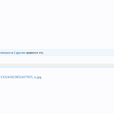
сюморон
и
2 другим
нравится это.