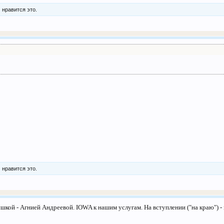
м
нравится это.
м
нравится это.
ышкой - Агнией Андреевой. IOWA к нашим услугам. На вступлении ("на краю") 