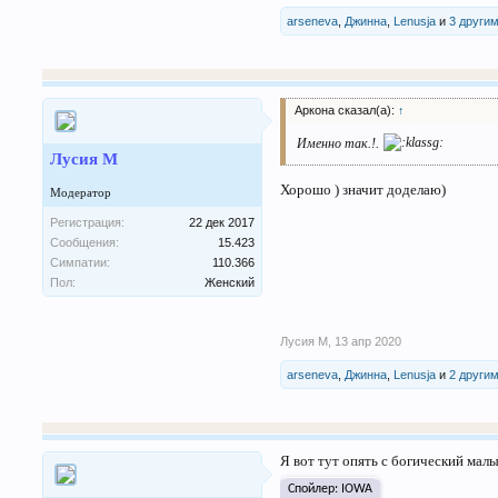
arseneva
,
Джинна
,
Lenusja
и
3 други
Аркона сказал(а):
↑
Именно так.!.
Лусия М
Хорошо ) значит доделаю)
Модератор
Регистрация:
22 дек 2017
Сообщения:
15.423
Симпатии:
110.366
Пол:
Женский
Лусия М
,
13 апр 2020
arseneva
,
Джинна
,
Lenusja
и
2 други
Я вот тут опять с богический мал
Спойлер:
IOWA