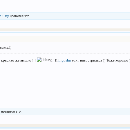
ё 1-му
нравится это.
алки.))
а
красиво же вышло !!!
И
Ingosha
вон , навострилась )) Тоже хорошо 
м
нравится это.