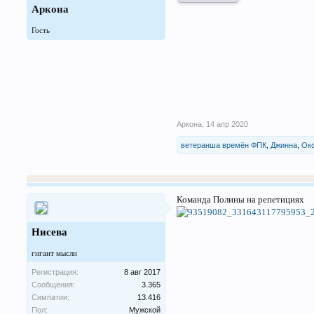
Аркона
Гость
Аркона
,
14 апр 2020
ветеранша времён ФПК
,
Джинна
,
Ок
Команда Полины на репетициях
Нисева
гигант мысли
Регистрация:
8 авг 2017
Сообщения:
3.365
Симпатии:
13.416
Пол:
Мужской