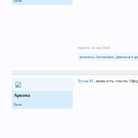
Гость
Ingosha
,
13 апр 2020
arseneva
,
Оксюморон
,
Джинна
и
4 д
Лусия М
, мемы есть, тексты. Офор
Аркона
Гость