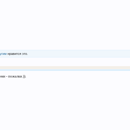
ругим
нравится это.
ми - пожалки.)).