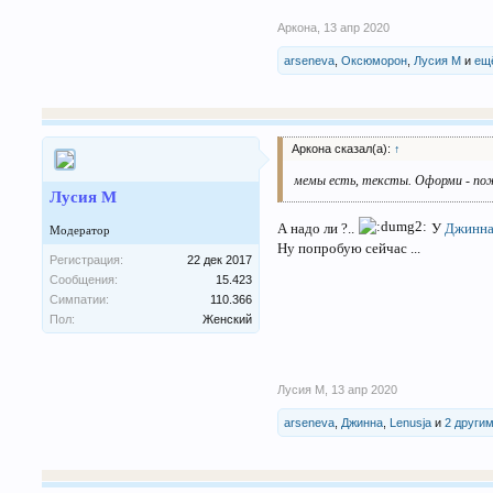
Аркона
,
13 апр 2020
arseneva
,
Оксюморон
,
Лусия М
и
ещ
Аркона сказал(а):
↑
мемы есть, тексты. Оформи - пож
Лусия М
А надо ли ?..
У
Джинн
Модератор
Ну попробую сейчас ...
Регистрация:
22 дек 2017
Сообщения:
15.423
Симпатии:
110.366
Пол:
Женский
Лусия М
,
13 апр 2020
arseneva
,
Джинна
,
Lenusja
и
2 други