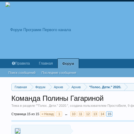
Правила
Главная
Форум
Поиск сообщений
Последние сообщения
Главная
Форум
Архив
Архив
"Голос. Дети." 2020.
Команда Полины Гагариной
Тема в разделе "
"Голос. Дети." 2020.
", создана пользователем
ПростоВиля
,
9 ф
Страница 15 из 15
< Назад
1
←
10
11
12
13
14
15