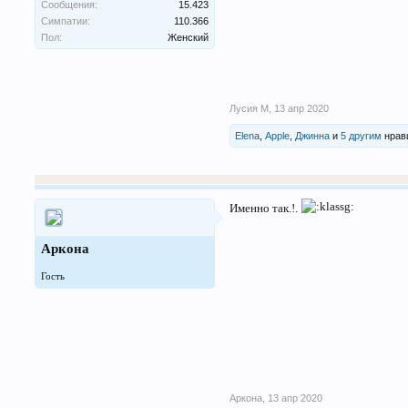
Сообщения:
15.423
Симпатии:
110.366
Пол:
Женский
Лусия М
,
13 апр 2020
Elena
,
Apple
,
Джинна
и
5 другим
нрави
Именно так.!.
Аркона
Гость
Аркона
,
13 апр 2020