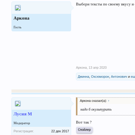
Выбери тексты по своему вкусу и 
Аркона
Гость
Аркона
,
13 апр 2020
Джинна
,
Оксюморон
,
Антонович
и
ещ
Аркона сказал(а):
↑
надо б окультурить
Лусия М
Вот так ?
Модератор
Спойлер
Регистрация:
22 дек 2017