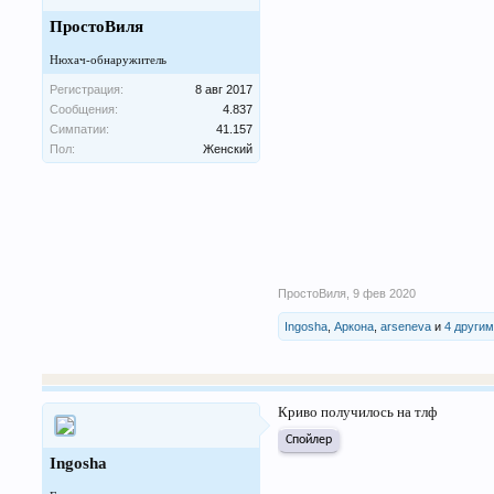
ПростоВиля
Нюхач-обнаружитель
Регистрация:
8 авг 2017
Сообщения:
4.837
Симпатии:
41.157
Пол:
Женский
ПростоВиля
,
9 фев 2020
Ingosha
,
Аркона
,
arseneva
и
4 други
Криво получилось на тлф
Спойлер
Ingosha