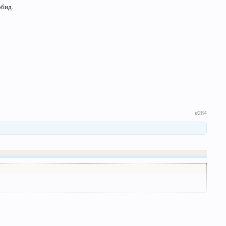
обид.
#284