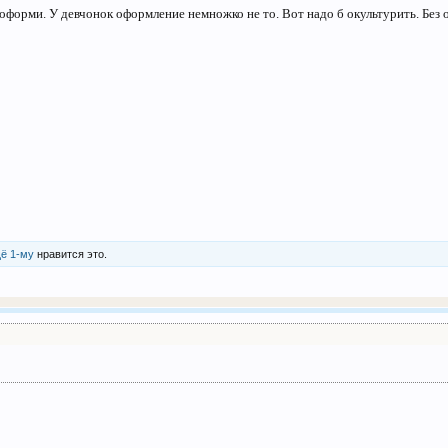
оформи. У девчонок оформление немножко не то. Вот надо б окультурить. Без 
ё 1-му
нравится это.