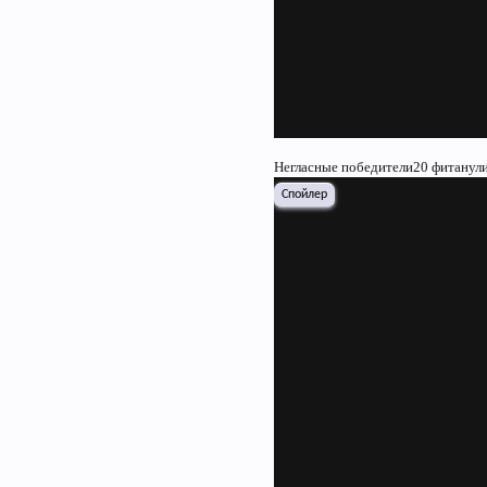
Негласные победители20 фитанули
Спойлер