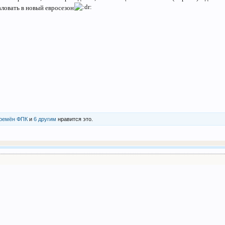
аловать в новый евросезон
времён ФПК
и
6 другим
нравится это.