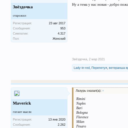
Ну а тема у нас новая - добро пож
Звёздочка
старожил
Регистрация:
23 авг 2017
Сообщения:
953
Симпатии:
4.317
Пол:
Женский
Звёздочка
,
2 мар 2021
Lady-in-red
,
Перепетуя
,
ветеранша 
Лазурь сказал(а):
↑
Rimini
Maverick
Naples
Bari
гигант мысли
Bologna
Florence
Регистрация:
13 янв 2020
Milan
Сообщения:
2.262
Pesaro