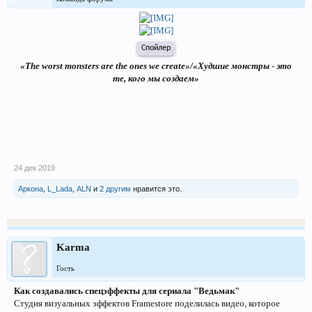
Спойлер
«The worst monsters are the ones we create»/«Худшие монстры - это
те, кого мы создаем»
24 дек 2019
Аркона
,
L_Lada
,
ALN
и
2 другим
нравится это.
Karma
Гость
Как создавались спецэффекты для сериала "Ведьмак"
Студия визуальных эффектов Framestore поделилась видео, которое