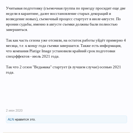
Учитывая подготовку (съемочная группа по приезду просидит еще две
недели в карантине, далее восстановление старых декораций и
возведение новых), съемочный процесс стартует в июле-августе. По
иронии судьбы, именно в августе съемки должны были полностью
завершиться.
Так как часть сезона уже отсняли, на остаток работы уйдёт примерно 4
месяца, т.е. к концу года съемки завершатся. Также есть информация,
что компания Platige Image установили крайний срок подготовки
спецэффектов - июль 2021 года.
Так что 2 сезон "Ведьмака" стартует (в лучшем случае) осенью 2021
года.
2 июн 2020
ALN
нравится это.