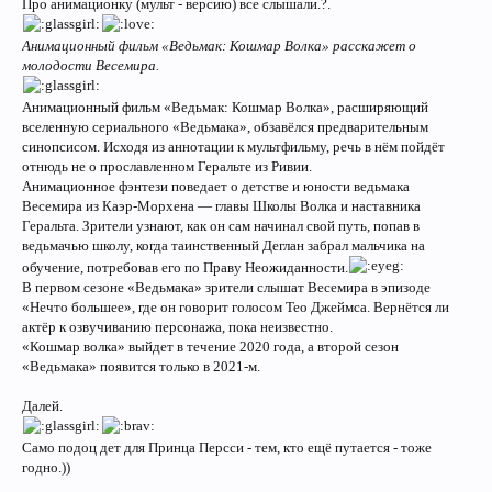
Про анимационку (мульт - версию) все слышали.?.
Анимационный фильм «Ведьмак: Кошмар Волка» расскажет о
молодости Весемира.
Анимационный фильм «Ведьмак: Кошмар Волка», расширяющий
вселенную сериального «Ведьмака», обзавёлся предварительным
синопсисом. Исходя из аннотации к мультфильму, речь в нём пойдёт
отнюдь не о прославленном Геральте из Ривии.
Анимационное фэнтези поведает о детстве и юности ведьмака
Весемира из Каэр-Морхена — главы Школы Волка и наставника
Геральта. Зрители узнают, как он сам начинал свой путь, попав в
ведьмачью школу, когда таинственный Деглан забрал мальчика на
обучение, потребовав его по Праву Неожиданности.
В первом сезоне «Ведьмака» зрители слышат Весемира в эпизоде
«Нечто большее», где он говорит голосом Тео Джеймса. Вернётся ли
актёр к озвучиванию персонажа, пока неизвестно.
«Кошмар волка» выйдет в течение 2020 года, а второй сезон
«Ведьмака» появится только в 2021-м.
Далей.
Само подоц дет для Принца Персси - тем, кто ещё путается - тоже
годно.))