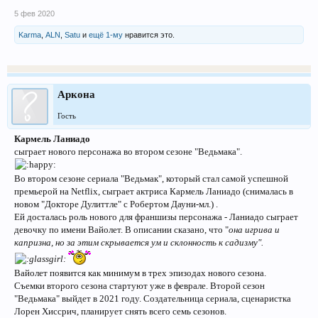
5 фев 2020
Karma
,
ALN
,
Satu
и
ещё 1-му
нравится это.
Аркона
Гость
Кармель Ланиадо
сыграет нового персонажа во втором сезоне "Ведьмака".
Во втором сезоне сериала "Ведьмак", который стал самой успешной
премьерой на Netflix, сыграет актриса Кармель Ланиадо (снималась в
новом "Докторе Дулиттле" с Робертом Дауни-мл.) .
Ей досталась роль нового для франшизы персонажа - Ланиадо сыграет
девочку по имени Вайолет. В описании сказано, что "
она игрива и
капризна, но за этим скрывается ум и склонность к садизму".
Вайолет появится как минимум в трех эпизодах нового сезона.
Съемки второго сезона стартуют уже в феврале. Второй сезон
"Ведьмака" выйдет в 2021 году. Создательница сериала, сценаристка
Лорен Хиссрич, планирует снять всего семь сезонов.