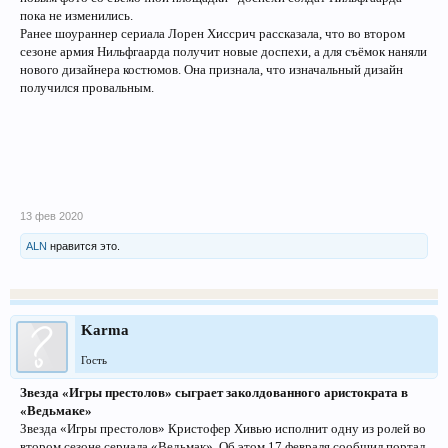
пока не изменились.
Ранее шоураннер сериала Лорен Хиссрич рассказала, что во втором
сезоне армия Нильфгаарда получит новые доспехи, а для съёмок наняли
нового дизайнера костюмов. Она признала, что изначальный дизайн
получился провальным.
13 фев 2020
ALN
нравится это.
Karma
Гость
Звезда «Игры престолов» сыграет заколдованного аристократа в
«Ведьмаке»
Звезда «Игры престолов» Кристофер Хивью исполнит одну из ролей во
втором сезоне сериала «Ведьмак». Об этом 17 февраля сообщил портал