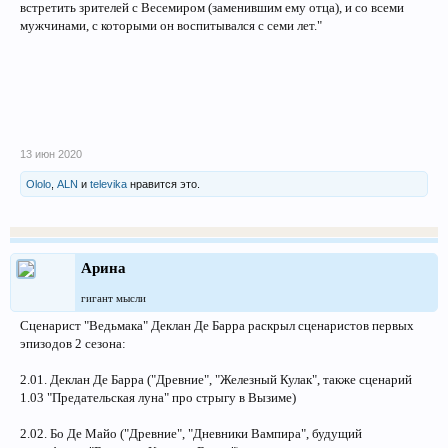
встретить зрителей с Весемиром (заменившим ему отца), и со всеми
мужчинами, с которыми он воспитывался с семи лет."
13 июн 2020
Ololo
,
ALN
и
televika
нравится это.
Арина
гигант мысли
Сценарист "Ведьмака" Деклан Де Барра раскрыл сценаристов первых
эпизодов 2 сезона:
2.01. Деклан Де Барра ("Древние", "Железный Кулак", также сценарий
1.03 "Предательская луна" про стрыгу в Вызиме)
2.02. Бо Де Майо ("Древние", "Дневники Вампира", будущий