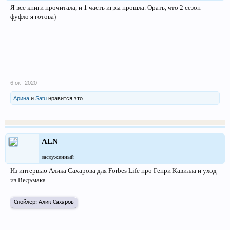
Я все книги прочитала, и 1 часть игры прошла. Орать, что 2 сезон
фуфло я готова)
6 окт 2020
Арина
и
Satu
нравится это.
ALN
заслуженный
Из интервью Алика Сахарова для Forbes Life про Генри Кавилла и уход
из Ведьмака
Спойлер:
Алик Сахаров