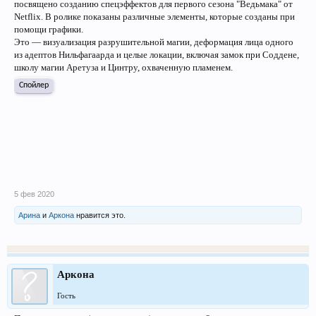
посвящено созданию спецэффектов для первого сезона "Ведьмака" от
Netflix. В ролике показаны различные элементы, которые созданы при
помощи графики.
Это — визуализация разрушительной магии, деформация лица одного
из адептов Нильфагаарда и целые локации, включая замок при Соддене,
школу магии Аретуза и Цинтру, охваченную пламенем.
Спойлер
5 фев 2020
Арина
и
Аркона
нравится это.
Аркона
Гость