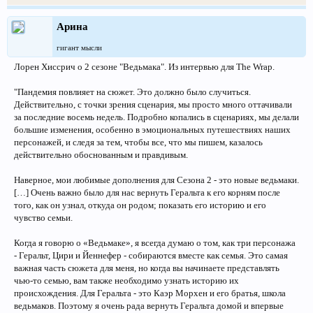
Арина
гигант мысли
Лорен Хиссрич о 2 сезоне "Ведьмака". Из интервью для The Wrap.
"Пандемия повлияет на сюжет. Это должно было случиться.
Действительно, с точки зрения сценария, мы просто много оттачивали
за последние восемь недель. Подробно копались в сценариях, мы делали
большие изменения, особенно в эмоциональных путешествиях наших
персонажей, и следя за тем, чтобы все, что мы пишем, казалось
действительно обоснованным и правдивым.
Наверное, мои любимые дополнения для Сезона 2 - это новые ведьмаки.
[…] Очень важно было для нас вернуть Геральта к его корням после
того, как он узнал, откуда он родом; показать его историю и его
чувство семьи.
Когда я говорю о «Ведьмаке», я всегда думаю о том, как три персонажа
- Геральт, Цири и Йеннефер - собираются вместе как семья. Это самая
важная часть сюжета для меня, но когда вы начинаете представлять
чью-то семью, вам также необходимо узнать историю их
происхождения. Для Геральта - это Каэр Морхен и его братья, школа
ведьмаков. Поэтому я очень рада вернуть Геральта домой и впервые