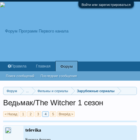
Войти или зарегистрироваться
Правила
Главная
Форум
Поиск сообщений
Последние сообщения
Форум
...
Фильмы и сериалы
Зарубежные сериалы
Ведьмак/The Witcher 1 сезон
< Назад
1
2
3
4
5
Вперёд >
televika
Команда форума