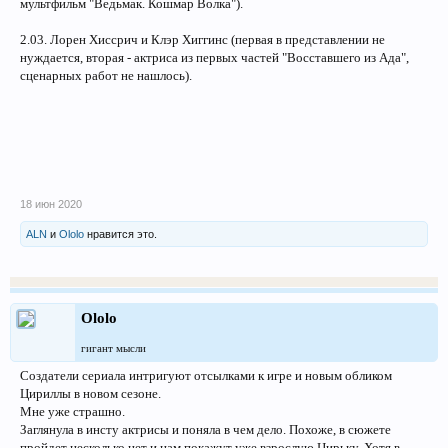
мультфильм "Ведьмак. Кошмар Волка").
2.03. Лорен Хиссрич и Клэр Хиггинс (первая в представлении не
нуждается, вторая - актриса из первых частей "Восставшего из Ада",
сценарных работ не нашлось).
18 июн 2020
ALN
и
Ololo
нравится это.
Ololo
гигант мысли
Создатели сериала интригуют отсылками к игре и новым обликом
Цириллы в новом сезоне.
Мне уже страшно.
Заглянула в инсту актрисы и поняла в чем дело. Похоже, в сюжете
пройдет несколько нет и нам покажут уже взрослую Цирьку. Хотя в