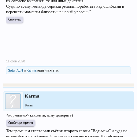
их согласие выполнять те или иные действия.
Судя по всему, команда сериала решила поработать над ошибками и
перевести моменты близости на новый уровень."
Спойлер
11 фев 2020
Satu
,
ALN
и
Karma
нравится это.
Karma
Гость
<нормально> как жить, кому доверять)
Спойлер:
Армия
Тем временем стартовали съёмки второго сезона "Ведьмака" и судя по
новым фото со съёмочной площадки - доспехи солдат Нильфгаарда