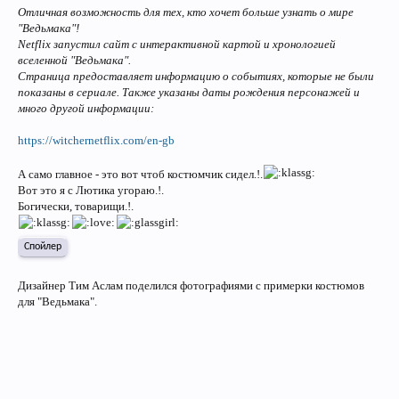
Отличная возможность для тех, кто хочет больше узнать о мире
"Ведьмака"!
Netflix запустил сайт c интерактивной картой и хронологией
вселенной "Ведьмака".
Страница предоставляет информацию о событиях, которые не были
показаны в сериале. Также указаны даты рождения персонажей и
много другой информации:
https://witchernetflix.com/en-gb
А само главное - это вот чтоб костюмчик сидел.!.
Вот это я с Лютика угораю.!.
Богически, товарищи.!.
Спойлер
Дизайнер Тим Аслам поделился фотографиями с примерки костюмов
для "Ведьмака".