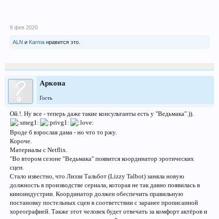
9 фев 2020
ALN
и
Karma
нравится это.
Аркона
Гость
Ой.!. Ну все - теперь даже такие консультанты есть у "Ведьмака".)).
Вроде б взрослая дама - но что то ржу.
Короче.
Материалы с Netflix.
"Во втором сезоне "Ведьмака" появится координатор эротических
сцен.
Стало известно, что Лиззи Тальбот (Lizzy Talbot) заняла новую
должность в производстве сериала, которая не так давно появилась в
киноиндустрии. Координатор должен обеспечить правильную
постановку постельных сцен в соответствии с заранее прописанной
хореографией. Также этот человек будет отвечать за комфорт актёров и