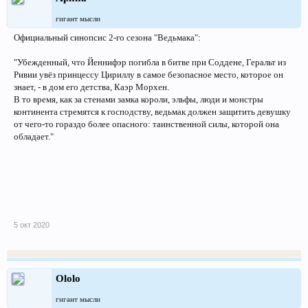
гигант мысли
Официальный синопсис 2-го сезона "Ведьмака":
"Убежденный, что Йеннифэр погибла в битве при Соддене, Геральт из
Ривии увёз принцессу Цириллу в самое безопасное место, которое он
знает, - в дом его детства, Каэр Морхен.
В то время, как за стенами замка короли, эльфы, люди и монстры
континента стремятся к господству, ведьмак должен защитить девушку
от чего-то гораздо более опасного: таинственной силы, которой она
обладает."
5 окт 2020
Ololo
гигант мысли