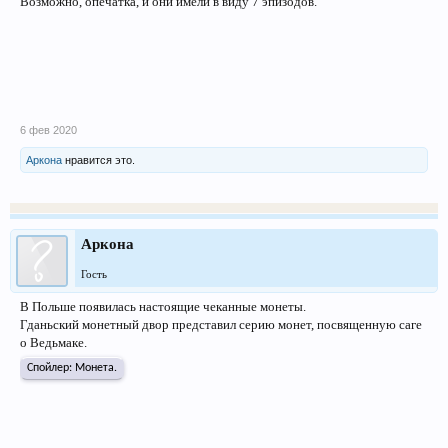
Возможно, опечатка, и они имели в виду 7 эпизодов.
6 фев 2020
Аркона
нравится это.
Аркона
Гость
В Польше появилась настоящие чеканные монеты.
Гданьский монетный двор представил серию монет, посвященную саге
о Ведьмаке.
Спойлер:
Монета.