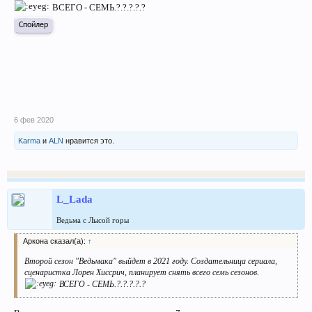
ВСЕГО - СЕМЬ.?.?.?.?.?
Спойлер
6 фев 2020
Karma
и
ALN
нравится это.
L_Lada
Ведьма с Лысой горы
Аркона сказал(а):
↑
Второй сезон "Ведьмака" выйдет в 2021 году. Создательница сериала,
сценаристка Лорен Хиссрич, планирует снять всего семь сезонов.
ВСЕГО - СЕМЬ.?.?.?.?.?