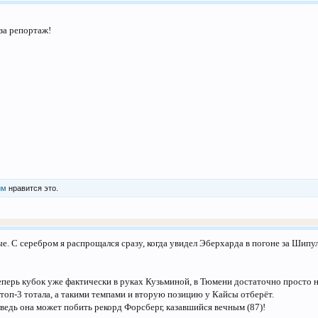
за репортаж!
им
нравится это.
. С серебром я распрощался сразу, когда увидел Эберхарда в погоне за Шипул
еперь кубок уже фактически в руках Кузьминой, в Тюмени достаточно просто н
 топ-3 тотала, а такими темпами и вторую позицию у Кайсы отберёт.
 ведь она может побить рекорд Форсберг, казавшийся вечным (87)!