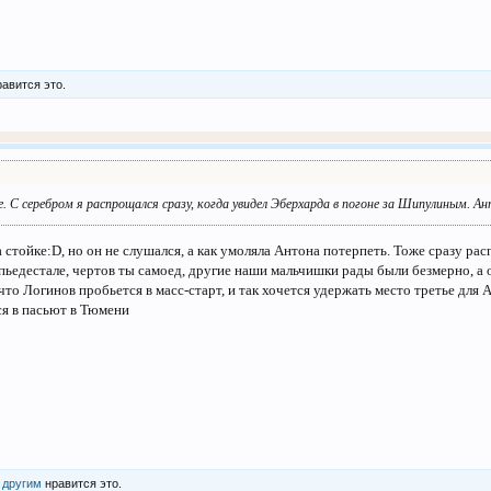
авится это.
. С серебром я распрощался сразу, когда увидел Эберхарда в погоне за Шипулиным. Ан
 стойке:D, но он не слушался, а как умоляла Антона потерпеть. Тоже сразу ра
 пьедестале, чертов ты самоед, другие наши мальчишки рады были безмерно, а 
что Логинов пробьется в масс-старт, и так хочется удержать место третье для
я в пасьют в Тюмени
 другим
нравится это.