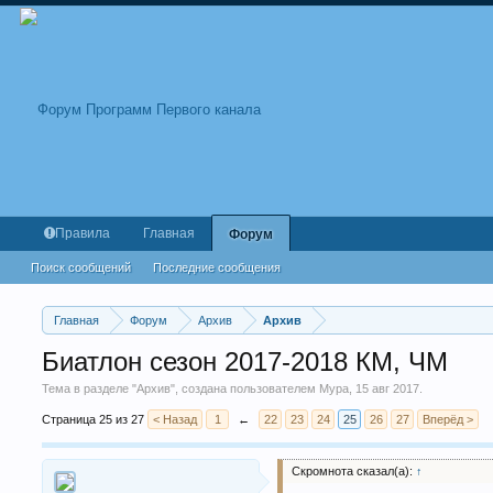
Правила
Главная
Форум
Поиск сообщений
Последние сообщения
Главная
Форум
Архив
Архив
Биатлон сезон 2017-2018 КМ, ЧМ
Тема в разделе "
Архив
", создана пользователем
Мура
,
15 авг 2017
.
Страница 25 из 27
< Назад
1
←
22
23
24
25
26
27
Вперёд >
Скромнота сказал(а):
↑