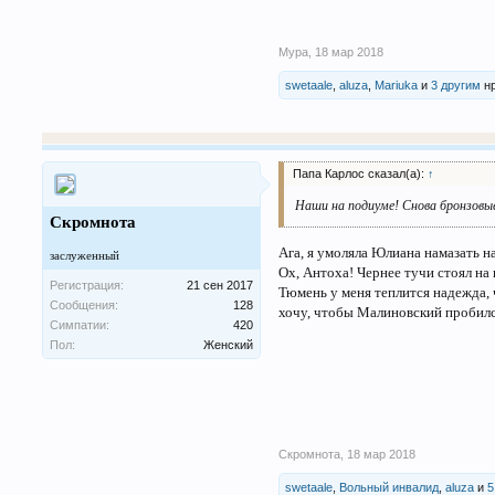
Мура
,
18 мар 2018
swetaale
,
aluza
,
Mariuka
и
3 другим
нр
Папа Карлос сказал(а):
↑
Наши на подиуме! Снова бронзовые
Скромнота
Ага, я умоляла Юлиана намазать на
заслуженный
Ох, Антоха! Чернее тучи стоял на
Регистрация:
21 сен 2017
Тюмень у меня теплится надежда, 
Сообщения:
128
хочу, чтобы Малиновский пробилс
Симпатии:
420
Пол:
Женский
Скромнота
,
18 мар 2018
swetaale
,
Вольный инвалид
,
aluza
и
5