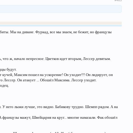
#483
забиты. Мы на диване. Фуркад, все мы знаем, не бежит, но французы
, что ж, начало непресное. Цветков идет вторым, Лессер девятым.
дцы будут.
т кучей, Максим пошел на ускорение! Он уходит!!! Он лидирует, он
то Лессер. Он атакует ... Обошёл Максима. Лессер уходит.
лодец.
. У него лыжи лучше, это видно. Бабикову трудно. Шемпп рядом. А на
 А французы мажут, Швейцария на круг... многие намазали. Фак обошёл