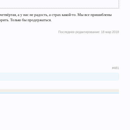
четвёртая, а у нас не радость, а страх какой-то. Мы все пришиблены
орить. Только бы продержаться.
Последнее редактирование:
18 мар 2018
#481