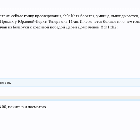
трим сейчас гонку преследования, :h0: Катя борется, умница, выкладывается, 
 Промах у Юрловой-Перхт. Теперь она 11-ая. И не хочется больше ни о чем гов
мчан из Беларуси с красивой победой Дарьи Домрачевой!!! :h1::h2:
ся это.
18.00, почитаю и посмотрю.