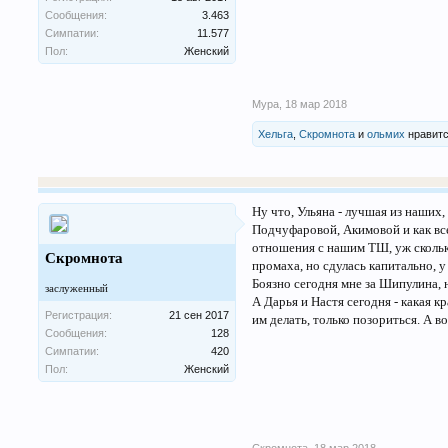
Сообщения:
3.463
Симпатии:
11.577
Пол:
Женский
Мура
,
18 мар 2018
Хельга
,
Скромнота
и
ольмих
нравитс
Ну что, Ульяна - лучшая из наших,
Подчуфаровой, Акимовой и как все
отношения с нашим ТШ, уж сколько
Скромнота
промаха, но сдулась капитально, у 
Боязно сегодня мне за Шипулина, н
заслуженный
А Дарья и Настя сегодня - какая к
Регистрация:
21 сен 2017
им делать, только позориться. А в
Сообщения:
128
Симпатии:
420
Пол:
Женский