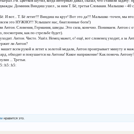
ыграл 3-и. Цветков шутил, когда интервью давал, сказал, что ставили задачу: п
важды. Доминик Виндиш ушел , за ним Т. Бё, третья Словакия. Малышко - 40 сек
. И вот... Т. Бё летит!!! Виндиш на круг! Вот это да!!! Малышко -точен, мы вто
м всем это НУЖНО!!! Услышьте нас, биатлонные боги!)
и Антон. Словения, Германия, шведы. Это сила, конечно. Понимаем. Антон с от
о, посмотрим, как по стрельбе будет).
 уходит. Антон. Чисто. Ушёл. Немец мажет, о! ещё, вот словенец уходит, а за 
держит ли Антон?
, машет всем рукой и летит к золотой медали, Антон проигрывает минуту и мажет
д, обходит и покушается на Антона! Какое напряжение! Как помочь Антону?!!
лин ... Третьи.
5::h5::h5:
им
нравится это.