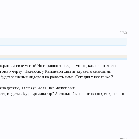
#482
охранила свое место! Но страшно за нее, помните, как начиналось с
 они к черту! Надеюсь, у Кайшевой хватит здравого смысла на
будет записным лидером на радость маме. Сегодня у нее те же 2
за десятку:D:crazy:. Хотя...все может быть.
стя, и где та Лаура-доминатор? А сколько было разговоров, мол, нечего