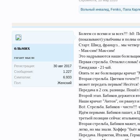
Скромнота
,
18 мар 2018
Вольный инвалид
,
Feniks
,
Папа Карл
Болеем со всеми и за всех!!! :h0:
(показывают) улыбчивы и полны о
Старт. Швед, француз... мы четверт
ольмих
- Мак-сим! Мак-сим!
Это надрываются наши болельщики
гигант мысли
Первая стрельба. Отпалил словак!
Регистрация:
30 авг 2017
Тачидзаки - 21-ый.
Сообщения:
1.227
Опять те же болельщицы кричат "М
Симпатии:
6.933
Вторая стрельба. Цветков точен!!
Пол:
Женский
может передать первым! Несётся! С
Передача в 2 сек. разницы. Пошёл 
Второй этап. Бабиков держится вт
Наши кричат "Антон", он рванул и
Всё. Стрельба. Бабиков - чисто!!!
Идём первыми. Бабиков пашет, а Ц
третьей позиции сейчас итальяне
Вторая стрельба, Бабиков мажет, н
легко, но мы знали. Хоффер "бьёт 
Передача. Норвегия, Италия, Гер