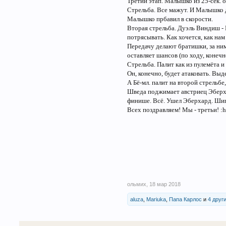
Третий этап. Малышко из 25-сек. от
Стрельба. Все мажут. И Малышко д
Малышко прбавил в скорости.
Вторая стрельба. Дуэль Виндиш - Бё
потрясывать. Как хочется, как на
Передачу делают братишки, за ним
оставляет шансов (по ходу, конечн
Стрельба. Палит как из пулемёта и
Он, конечно, будет атаковать. Вы
А Бё-мл. палит на второй стрельбе
Шведа поджимает австриец Эберхар
финише. Всё. Ушел Эберхард. Шипу
Всех поздравляем! Мы - третьи! :h
ольмих
,
18 мар 2018
aluza
,
Mariuka
,
Папа Карлос
и
4 друг