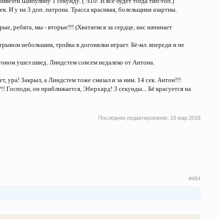
ривезти Шипулину 1 секунду. ( :s10: И всё будет тогда тип-топ.)
. И у на 3 доп. патрона. Трасса красивая, болельщики азартны.
рые, ребята, мы - вторые!!! (Хватаемся за сердце, нас начинает
рывом небольшим, тройка в догонялки играет. Бё-мл. впереди и не
Антоном ушел швед. Линдстем совсем недалеко от Антона.
, ура! Закрыл, а Линдстем тоже смазал и за ним. 14 сек. Антон!!!
 Господи, он приближается, Эберхард! 3 секунды... Бё красуется на
Последнее редактирование:
18 мар 2018
#484