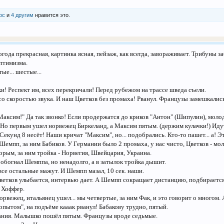
ос
и
4 другим
нравится это.
 Погода прекрасная, картинка ясная, пейзаж, как всегда, завораживает. Трибуны 
птимизма.
ые... шестые...
! Респект им, всех перекричали! Перед рубежом на трассе шведа съели.
 со скоростью звука. И наш Цветков без промаха! Рванул. Французы замешкались
аксим!" Да так звонко! Если продержатся до криков "Антон" (Шипулин), моло
! Но первым ушел норвежец Биркеланд, а Максим пятым. (держим кулачки!) Иду
екунд 8 несёт! Наши кричат "Максим", но... подобрались. Кто-то пашет... а! Э
Шемпп, за ним Бабиков. У Германии было 2 промаха, у нас чисто, Цветков - мо
орым, за ним тройка - Норвегия, Швейцария, Украина.
 обогнал Шемппа, но ненадолго, а в затылок тройка дышит.
 -все остальные мажут. И Шемпп мазал, 10 сек. наши.
ветков улыбается, интервью дает. А Шемпп сокращает дистанцию, подбирается
ц Хоффер.
орвежец, итальянец ушел... мы четвертые, за ним Фак, и это говорит о многом.
копытом", на подъёме кааак рванул! Бабакову трудно, пятый.
мания. Малышко пошёл пятым. Французы вроде седьмые.