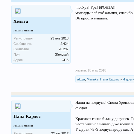
:h5:Ура! Ура! БРОНЗА!!!
молодцы ребята! ольмих, спасибо 
Эб просто машина.
Хельга
гигант мысли
Регистрация:
23 янв 2018
Сообщения:
2.424
Симпатии:
20.297
Пол:
Женский
Адрес:
СПБ
Хельга
,
18 мар 2018
aluza
,
Mariuka
,
Папа Карлос
и
4 друг
Наши на подиуме! Снова бронзовые
съедал.
Папа Карлос
Красивая гонка была у девушек. Т
нестабильное начало, уже вошла в
гигант мысли
У Дарьи 79-й подиум вроде как. А
Регистрация:
22 авг 2017