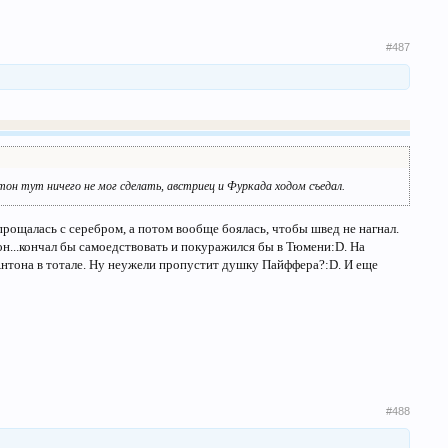
#487
тон тут ничего не мог сделать, австриец и Фуркада ходом съедал.
спрощалась с серебром, а потом вообще боялась, чтобы швед не нагнал.
он...кончал бы самоедствовать и покуражился бы в Тюмени:D. На
 Антона в тотале. Ну неужели пропустит душку Пайффера?:D. И еще
#488