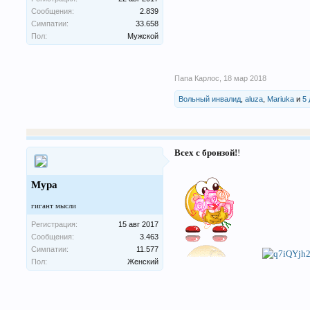
Сообщения:
2.839
Симпатии:
33.658
Пол:
Мужской
Папа Карлос
,
18 мар 2018
Вольный инвалид
,
aluza
,
Mariuka
и
5
Всех с бронзой!
!
Мура
гигант мысли
Регистрация:
15 авг 2017
Сообщения:
3.463
Симпатии:
11.577
Пол:
Женский