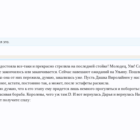
я это.
 достояла все-таки и прекрасно стреляла на последней стойке! Молодец, Уля! С
 закончилось или заканчивается. Сейчас навешают ожиданий на Ульяну. Пошли
 она от них пережила, думаю, закалилась уже. Пусть Дашка Виролайнен у нас 
нее, кстати, постоянно так, а может, после эстафеты раскисла.
о думаю, что к его этапу ему придется лишь немного прогуляться и побороться 
расивая борьба. Королевы, чего уж там:D. И вот вернулась Дарья и вернулась На
от получите:crazy: