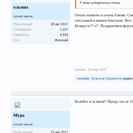
У меня истерически стихи
ольмих
Очень понятно и очень близко. Смо
гигант мысли
ситуацией в нашем биатлоне. Вот.
Регистрация:
30 авг 2017
Беларусь!!!:s7: Поздравляем фору
Сообщения:
1.227
Симпатии:
6.933
Пол:
Женский
ольмих
,
18 мар 2018
swetaale
,
Хельга
и
Скромнота
нравит
Болейте и за меня!! Приду после 
Мура
гигант мысли
Регистрация:
15 авг 2017