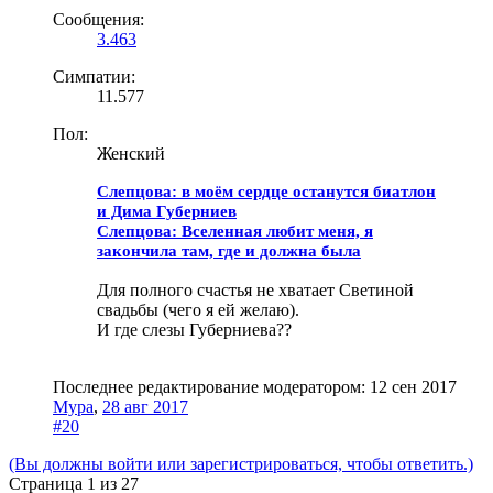
Сообщения:
3.463
Симпатии:
11.577
Пол:
Женский
Слепцова: в моём сердце останутся биатлон
и Дима Губерниев
Слепцова: Вселенная любит меня, я
закончила там, где и должна была
Для полного счастья не хватает Светиной
свадьбы (чего я ей желаю).
И где слезы Губерниева??
Последнее редактирование модератором:
12 сен 2017
Мура
,
28 авг 2017
#20
(Вы должны войти или зарегистрироваться, чтобы ответить.)
Страница 1 из 27