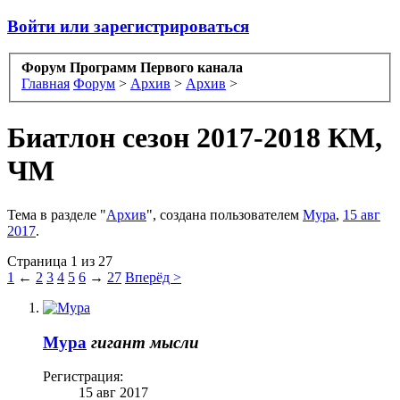
Войти или зарегистрироваться
Форум Программ Первого канала
Главная
Форум
>
Архив
>
Архив
>
Биатлон сезон 2017-2018 КМ,
ЧМ
Тема в разделе "
Архив
", создана пользователем
Мура
,
15 авг
2017
.
Страница 1 из 27
1
←
2
3
4
5
6
→
27
Вперёд >
Мура
гигант мысли
Регистрация:
15 авг 2017