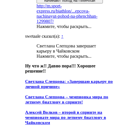
начинают поход на Пхенчхан
http://m.sport-
express.ru/biathlon/...epcova-
nachinayut-pohod-na-phenchhan-
1299807/
Нажмите, чтобы раскрыть...
swetaale сказал(а):
↑
Светлана Слепцова завершает
карьеру в Чайковском
Нажмите, чтобы раскрыть...
Ну что ж!! Давно пора!!! Хорошее
решение!!
Светлана Слепцова: «Завершаю карьеру по
личной причине»
Светлана Слепцова – чемпионка мира по
летнему биатлону в спринте!
Алексей Волков – второй в спринте на
чемпионате мира по летнему биатлону в
Чайковском