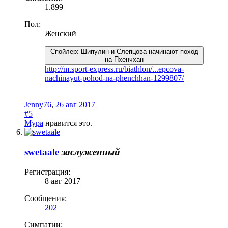
1.899
Пол:
Женский
Спойлер:
Шипулин и Слепцова начинают поход
на Пхенчхан
http://m.sport-express.ru/biathlon/...epcova-
nachinayut-pohod-na-phenchhan-1299807/
Jenny76
,
26 авг 2017
#5
Мура
нравится это.
swetaale
заслуженный
Регистрация:
8 авг 2017
Сообщения:
202
Симпатии: