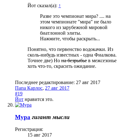
Йот сказал(а):
↑
Разве это чемпионат мира? .... на
этом чемпионате "мира" не было
никого из зарубежной мировой
биатлонной элиты.
Нажмите, чтобы раскрыть...
Понятно, что первенство водокачки. Из
сколь-нибудь известных - одна Фиалкова.
Точнее две) Но
на безрыбье
в межсезонье
хоть что-то, скрасить ожидание.
Последнее редактирование:
27 авг 2017
Папа Карлос
,
27 авг 2017
#19
Йот
нравится это.
Мура
гигант мысли
Регистрация:
15 авг 2017