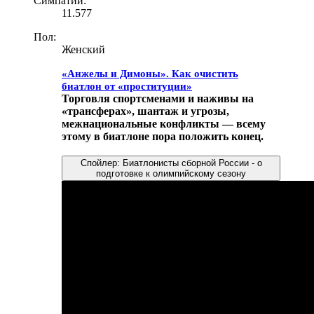
Симпатии:
11.577
Пол:
Женский
«Анжелы и Димоны». Как очистить
биатлон от «проституции»
Торговля спортсменами и наживы на
«трансферах», шантаж и угрозы,
межнациональные конфликты — всему
этому в биатлоне пора положить конец.
Спойлер:
Биатлонисты сборной России - о
подготовке к олимпийскому сезону