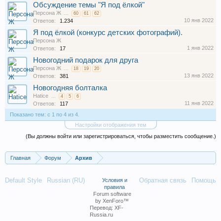
Обсуждение темы "Я под ёлкой"
Персона Ж
...
60
61
62
10 янв 2022
Ответов:
1.234
Я под ёлкой (конкурс детских фотографий).
Персона Ж
1 янв 2022
Ответов:
17
Новогодний подарок для друга
Персона Ж
...
18
19
20
13 янв 2022
Ответов:
381
Новогодняя болталка
Hatice
...
4
5
6
11 янв 2022
Ответов:
117
Показано тем: с 1 по 4 из 4.
Настройки отображения тем
(Вы должны войти или зарегистрироваться, чтобы разместить сообщение.)
Главная
Форум
Архив
Default Style
Russian (RU)
Обратная связь
Помощь
Условия и
правила
Forum software
by XenForo™
Перевод:
XF-
Russia.ru