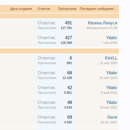
Дата создания
Ответов
Просмотров
Последнее сообщение ↓
Ответов:
491
Квокка Ленуся
Просмотров:
127.781
Воскресенье в 21:09
Ответов:
427
Yilativ
Просмотров:
126.369
7 сен 2025
Ответов:
6
KirirLL
Просмотров:
891
11 апр 2025
Ответов:
68
Yilativ
Просмотров:
12.108
31 июл 2023
Ответов:
42
Yilativ
Просмотров:
5.851
9 май 2022
Ответов:
48
Yilativ
Просмотров:
3.616
18 ноя 2021
Ответов:
69
Лиля
Просмотров:
4.492
15 окт 2021