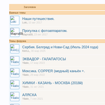
Заголовок
Важные темы
Наши путешествия.
Loki
,
10 авг 2017
Прогулка с фотоаппаратом.
Марта59
,
23 окт 2017
Темы форума
Сербия. Белград и Нови-Сад (Июль 2024 года)
KirirLL
,
30 мар 2025
ЭКВАДОР - ГАЛАПАГОСЫ
Yilativ
,
17 мар 2023
Мексика. COPPER (медный) каньён +.
Yilativ
,
29 мар 2022
ХИМКИ - КАЗАНЬ - МОСКВА (2018й)
Yilativ
,
31 окт 2021
АЛЯСКА
Yilativ
,
7 сен 2021