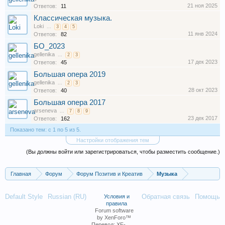
21 ноя 2025
Ответов:
11
Классическая музыка.
Loki
...
3
4
5
11 янв 2024
Ответов:
82
БО_2023
gellenika
...
2
3
17 дек 2023
Ответов:
45
Большая опера 2019
gellenika
...
2
3
28 окт 2023
Ответов:
40
Большая опера 2017
arseneva
...
7
8
9
23 дек 2017
Ответов:
162
Показано тем: с 1 по 5 из 5.
Настройки отображения тем
(Вы должны войти или зарегистрироваться, чтобы разместить сообщение.)
Главная
Форум
Форум Позитив и Креатив
Музыка
Default Style
Russian (RU)
Обратная связь
Помощь
Условия и
правила
Forum software
by XenForo™
Перевод:
XF-