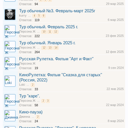
29 мар 2025
Ответов:
94
Тур обычный №3. Февраль-март 2025г
kurry
...
4
5
6
6 мар 2025
Ответов:
119
Тур обычный. Февраль 2025 г.
Персона Ж
...
10
11
12
23 фев 2025
Ответов:
222
Тур обычный. Январь 2025 г.
Персона Ж
...
12
13
14
12 фев 2025
Ответов:
264
Русская Рулетка. Фильм "Арт и Факт"
Персона Ж
9 сен 2024
Ответов:
19
КиноРулетка: Фильм "Сказка для старых"
(Россия, 2022)
Loki
...
2
22 янв 2025
Ответов:
33
Тур "каре".
Персона Ж
...
2
3
22 мар 2024
Ответов:
58
Кино-пауза)
Джинна
...
2
8 мар 2024
Ответов:
24