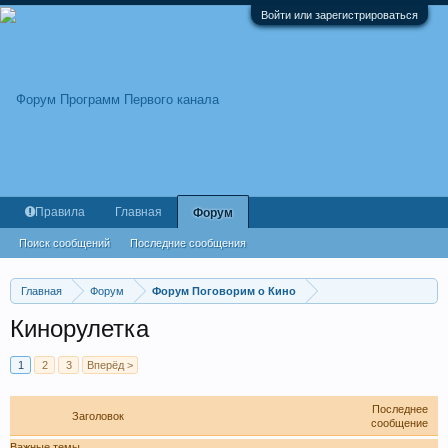
Войти или зарегистрироваться
Правила
Главная
Форум
Поиск сообщений
Последние сообщения
Главная
Форум
Форум Поговорим о Кино
Кинорулетка
1
2
3
Вперёд >
Последнее
Заголовок
сообщение
Важные темы