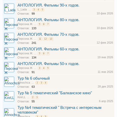
АНТОЛОГИЯ. Фильмы 90-х годов.
L_Lada
...
3
4
5
10 фев 2026
Ответов:
99
АНТОЛОГИЯ. Фильмы 80-х годов.
Персона Ж
...
5
6
7
10 фев 2026
Ответов:
133
АНТОЛОГИЯ. Фильмы 70-х годов.
Персона Ж
...
11
12
13
12 фев 2026
Ответов:
241
АНТОЛОГИЯ. Фильмы 60-х годов.
Персона Ж
...
5
6
7
19 янв 2026
Ответов:
134
АНТОЛОГИЯ. Фильмы 50-х годов.
Персона Ж
...
3
4
5
11 янв 2026
Ответов:
91
Тур № 6 обычный
Afinochca
...
2
3
4
28 дек 2025
Ответов:
63
Тур № 5 тематический "Балканское кино"
KirirLL
...
2
3
6 апр 2025
Ответов:
55
Тур №4 тематический " Встреча с интересным
человеком"
Afinochca
...
3
4
5