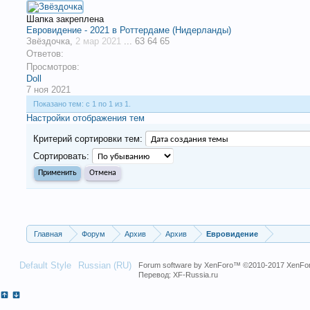
Шапка закреплена
Евровидение - 2021 в Роттердаме (Нидерланды)
Звёздочка
,
2 мар 2021
...
63
64
65
Ответов:
Просмотров:
Doll
7 ноя 2021
Показано тем: с 1 по 1 из 1.
Настройки отображения тем
Критерий сортировки тем:
Сортировать:
Главная
Форум
Архив
Архив
Евровидение
Default Style
Russian (RU)
Forum software by XenForo™
©2010-2017 XenFor
Перевод:
XF-Russia.ru