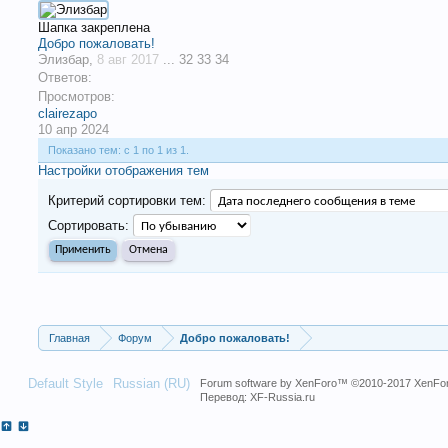
Шапка закреплена
Добро пожаловать!
Элизбар
,
8 авг 2017
...
32
33
34
Ответов:
Просмотров:
clairezapo
10 апр 2024
Показано тем: с 1 по 1 из 1.
Настройки отображения тем
Критерий сортировки тем:
Сортировать:
Главная
Форум
Добро пожаловать!
Default Style
Russian (RU)
Forum software by XenForo™
©2010-2017 XenFor
Перевод:
XF-Russia.ru