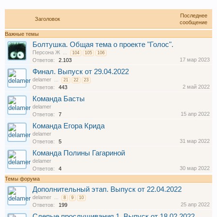
Последнее
Заголовок
сообщение
Важные темы
Болтушка. Общая тема о проекте "Голос".
Персона Ж
...
104
105
106
17 мар 2023
Ответов:
2.103
Финал. Выпуск от 29.04.2022
delamer
...
21
22
23
2 май 2022
Ответов:
443
Команда Басты
delamer
15 апр 2022
Ответов:
7
Команда Егора Крида
delamer
31 мар 2022
Ответов:
5
Команда Полины Гагариной
delamer
30 мар 2022
Ответов:
4
Темы форума
Дополнительный этап. Выпуск от 22.04.2022
delamer
...
8
9
10
25 апр 2022
Ответов:
199
Слепые прослушивания 1. Выпуск от 18.02.2022