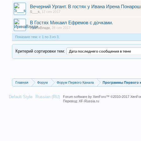
Вечерний Ургант. В гостях у Ивана Ирена Понарош
S___s
,
12 сен 2017
В Гостях Михаил Ефремов с дочками.
ИринаВлади
,
28 сен 2017
Показано тем: с 1 по 3 из 3.
Критерий сортировки тем:
Главная
Форум
Форум Первого Канала
Программы Первого 
Default Style
Russian (RU)
Forum software by XenForo™
©2010-2017 XenFor
Перевод:
XF-Russia.ru