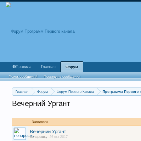
Правила
Главная
Форум
Поиск сообщений
Последние сообщения
Главная
Форум
Форум Первого Канала
Программы Первого 
Вечерний Ургант
Заголовок
Вечерний Ургант
понарошку
,
26 окт 2017