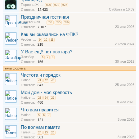
Персона Ж
...
620
621
622
Суббота в 10:39
Ответов:
12.433
Праздничная гостиная
ПростоВиля
...
354
355
356
23 июл 2026
Ответов:
7.107
Как вы оказались на ФПК?
Vedder
...
9
10
11
20 фев 2024
Ответов:
218
У Вас ещё нет аватара?
Элизбар
...
6
7
8
30 июн 2019
Ответов:
156
Темы форума
Чистота и порядок
Hatice
...
41
42
43
25 июл 2026
Ответов:
843
Мой дом - моя крепость
Hatice
...
23
24
25
8 июл 2026
Ответов:
480
Что вам нравится
Hatice
...
5
6
7
3 янв 2026
Ответов:
121
По волнам памяти
Талия
...
24
25
26
8 ноя 2025
Ответов:
501