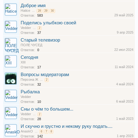
Доброе имя
Hatice
...
28
29
30
29 май 2025
Ответов:
583
Поделись улыбкою своей
Vedder
...
2
9 апр 2025
Ответов:
37
Старый телевизор
ПОЛЕ ЧУСЕД
22 июл 2024
Ответов:
0
Сегодня
XIII
11 май 2024
Ответов:
17
Вопросы модераторам
Персона Ж
...
2
4 май 2024
Ответов:
32
Рыбалка
Vedder
6 май 2023
Ответов:
10
Сны о чём то большем...
Vedder
...
2
1 май 2023
Ответов:
28
И скучно и грустно и некому руку подать....
AnaskO
...
6
7
8
1 апр 2023
Ответов:
142