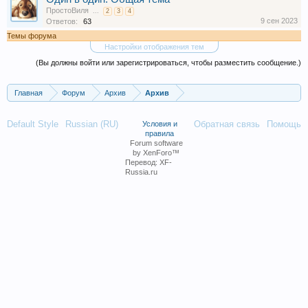
ПростоВиля
...
2
3
4
9 сен 2023
Ответов:
63
Темы форума
Настройки отображения тем
(Вы должны войти или зарегистрироваться, чтобы разместить сообщение.)
Главная
Форум
Архив
Архив
Default Style
Russian (RU)
Обратная связь
Помощь
Условия и
правила
Forum software
by XenForo™
Перевод:
XF-
Russia.ru