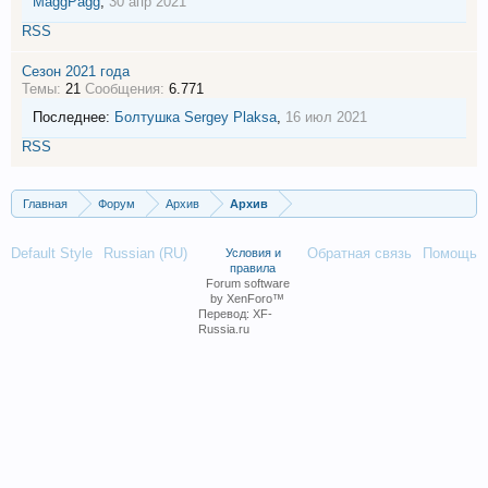
MaggPagg
,
30 апр 2021
RSS
Сезон 2021 года
Темы:
21
Сообщения:
6.771
Последнее:
Болтушка
Sergey Plaksa
,
16 июл 2021
RSS
Главная
Форум
Архив
Архив
Default Style
Russian (RU)
Обратная связь
Помощь
Условия и
правила
Forum software
by XenForo™
Перевод:
XF-
Russia.ru